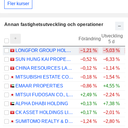
Fler kurser
Annan fastighetsutveckling och operationer
Utveckling
Förändring
5 d
LONGFOR GROUP HOLDINGS LIMITED
−1,21 %
−5,03 %
−
SUN HUNG KAI PROPERTIES LIMITED
−0,52 %
−6,33 %
+
CHINA RESOURCES LAND LIMITED
−0,12 %
−1,14 %
+
MITSUBISHI ESTATE CO., LTD.
−0,18 %
−1,54 %
+
EMAAR PROPERTIES
−0,86 %
+4,55 %
−
MITSUI FUDOSAN CO., LTD.
+2,49 %
−2,24 %
ALPHA DHABI HOLDING
+0,13 %
+7,38 %
−
CK ASSET HOLDINGS LIMITED
+0,17 %
−2,01 %
+
SUMITOMO REALTY & DEVELOPMENT CO., LTD.
−1,24 %
−2,80 %
+