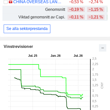
CHINA OVERSEAS LAND & INVESTMENT LIMITED
−0,53 %
−2,74 %
Genomsnitt
−0,19 %
−1,15 %
Viktad genomsnitt av Capi.
−0,11 %
−1,21 %
Se alla sektorprestanda
Vinstrevisioner