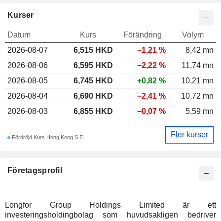
Kurser
Datum
Kurs
Förändring
Volym
2026-08-07
6,515 HKD
−1,21 %
8,42 mn
2026-08-06
6,595 HKD
−2,22 %
11,74 mn
2026-08-05
6,745 HKD
+0,82 %
10,21 mn
2026-08-04
6,690 HKD
−2,41 %
10,72 mn
2026-08-03
6,855 HKD
−0,07 %
5,59 mn
Fler kurser
Fördröjd Kurs Hong Kong S.E.
Företagsprofil
Longfor Group Holdings Limited är ett
investeringsholdingbolag som huvudsakligen bedriver