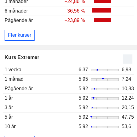
3 månader
−24,86 %
6 månader
−36,56 %
Pågående år
−23,89 %
Fler kurser
Kurs Extremer
1 vecka
6,37
6,98
1 månad
5,95
7,24
Pågående år
5,92
10,83
1 år
5,92
12,24
3 år
5,92
20,15
5 år
5,92
47,75
10 år
5,92
53,6