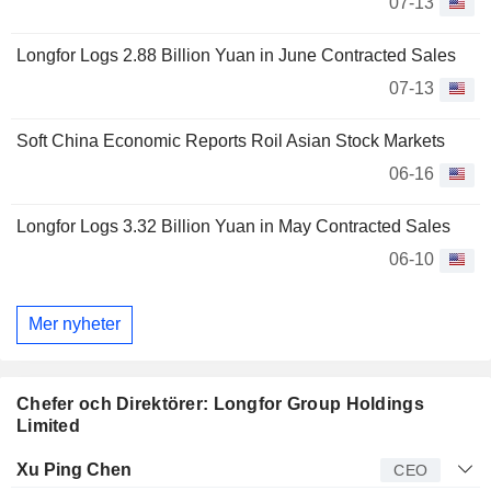
07-13
Longfor Logs 2.88 Billion Yuan in June Contracted Sales
07-13
Soft China Economic Reports Roil Asian Stock Markets
06-16
Longfor Logs 3.32 Billion Yuan in May Contracted Sales
06-10
Mer nyheter
Chefer och Direktörer: Longfor Group Holdings
Limited
Verkställande
Xu Ping Chen
CEO
direktör
Titel
Ålder
Sedan