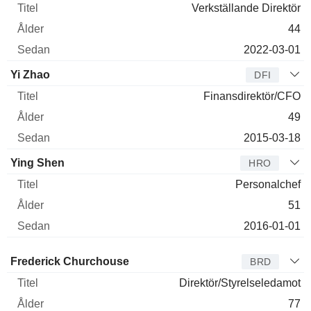
Verkställande Direktör
44
2022-03-01
Yi Zhao
DFI
Finansdirektör/CFO
49
2015-03-18
Ying Shen
HRO
Personalchef
51
2016-01-01
Styrelseledamot
Titel
Ålder
Sedan
Frederick Churchouse
BRD
Direktör/Styrelseledamot
77