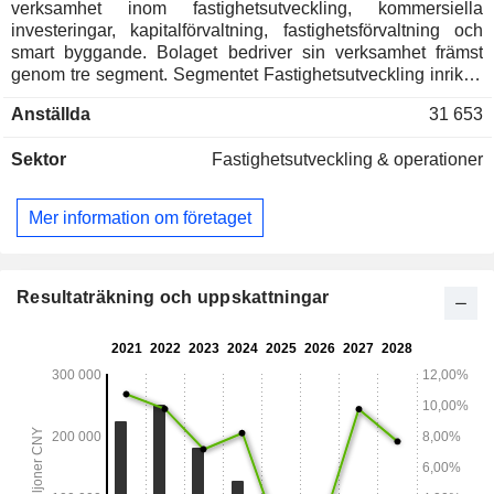
verksamhet inom fastighetsutveckling, kommersiella
investeringar, kapitalförvaltning, fastighetsförvaltning och
smart byggande. Bolaget bedriver sin verksamhet främst
genom tre segment. Segmentet Fastighetsutveckling inriktar
sig på utveckling och försäljning av kontors- och
Anställda
31 653
affärslokaler samt bostadsfastigheter. Segmentet
Investeringar i fastigheter bedriver främst uthyrning av
Sektor
Fastighetsutveckling & operationer
investeringsfastigheter, som huvudsakligen består av
köpcentrum och hyresbostäder, samt hyresbostäder,
servicelägenheter, industriella kontor, vård- och
Mer information om företaget
omsorgsanläggningar samt äldreboenden. Segmentet
Fastighetstjänster tillhandahåller fastighetsförvaltning och
entreprenadtjänster för bostäder, kommersiella fastigheter,
kontor och industriparker. Bolaget bedriver huvudsakligen
Resultaträkning och uppskattningar
verksamhet på den inhemska marknaden och på utländska
marknader.