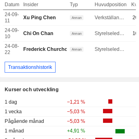
Datum
Insider
Typ
Huvudposition
Kva
24-09-
Xu Ping Chen
Verkställande direktör
20
Annan
11
24-09-
Chi On Chan
Styrelseledamot
10
Annan
10
24-08-
Frederick Churchouse
Styrelseledamot
1
Annan
22
Transaktionshistorik
Kurser och utveckling
1 dag
−1,21 %
1 vecka
−5,03 %
Pågående månad
−5,03 %
1 månad
+4,91 %