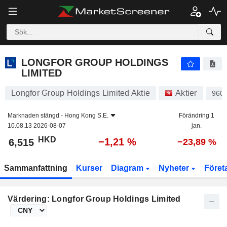
LONGFOR GROUP HOLDINGS LIMITED
6,515
$
−1,21 %
LONGFOR GROUP HOLDINGS
LIMITED
Longfor Group Holdings Limited Aktie
Aktier
960
Marknaden stängd -
Hong Kong S.E.
Förändring 1
10.08.13 2026-08-07
jan.
HKD
−1,21 %
6,515
−23,89 %
Sammanfattning
Kurser
Diagram
Nyheter
Föret
Värdering: Longfor Group Holdings Limited