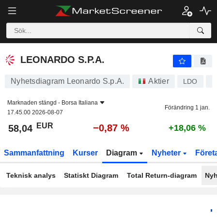
LEONARDO S.P.A.
58,04
€
−0,87 %
LEONARDO S.P.A.
Nyhetsdiagram Leonardo S.p.A.
Aktier
LDO
I
Marknaden stängd -
Borsa Italiana
Förändring 1 jan.
17.45.00 2026-08-07
EUR
−0,87 %
58,04
+18,06 %
Sammanfattning
Kurser
Diagram
Nyheter
Föret
Teknisk analys
Statiskt Diagram
Total Return-diagram
Nyh