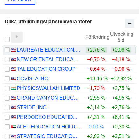
Olika utbildningstjänsteleverantörer
Utveckling
Förändring
5 d
LAUREATE EDUCATION, INC.
+2,76 %
+0,08 %
+
NEW ORIENTAL EDUCATION & TECHNOLOGY GROUP INC.
−0,70 %
−4,18 %
+
TAL EDUCATION GROUP
−0,64 %
−0,96 %
COVISTA INC.
+13,46 %
+12,92 %
+
PHYSICSWALLAH LIMITED
−1,70 %
+2,75 %
GRAND CANYON EDUCATION, INC.
+2,55 %
+4,95 %
−
STRIDE, INC.
+3,14 %
+2,76 %
−
PERDOCEO EDUCATION CORPORATION
+4,31 %
+6,41 %
ALEF EDUCATION HOLDING PLC
0,00 %
+0,30 %
STRATEGIC EDUCATION, INC.
+2,93 %
+3,51 %