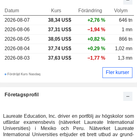
Datum
Kurs
Förändring
Volym
2026-08-07
38,34 US$
+2,76 %
646 tn
2026-08-06
37,31 US$
−1,94 %
1 mn
2026-08-05
38,05 US$
+0,82 %
866 tn
2026-08-04
37,74 US$
+0,29 %
1,02 mn
2026-08-03
37,63 US$
−1,77 %
1,3 mn
Fler kurser
Fördröjd Kurs Nasdaq
Företagsprofil
Laureate Education, Inc. driver en portfölj av högskolor som
utfärdar examensbevis (nätverket Laureate International
Universities) i Mexiko och Peru. Nätverket Laureate
International Universities erbjuder ett brett utbud av grund-