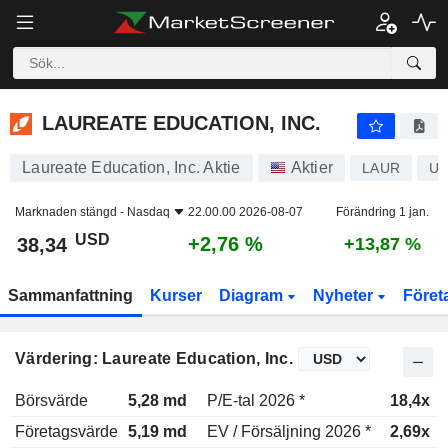
LAUREATE EDUCATION, INC.
38,34
$
+2,76 %
LAUREATE EDUCATION, INC.
Laureate Education, Inc. Aktie
Aktier
LAUR
US
Marknaden stängd -
Nasdaq
22.00.00 2026-08-07
Förändring 1 jan.
USD
+2,76 %
38,34
+13,87 %
Sammanfattning
Kurser
Diagram
Nyheter
Föret
Värdering: Laureate Education, Inc.
Börsvärde
5,28 md
P/E-tal 2026 *
18,4x
Företagsvärde
5,19 md
EV / Försäljning 2026 *
2,69x