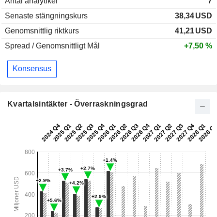
Antal analytiker
7
Senaste stängningskurs
38,34
USD
Genomsnittlig riktkurs
41,21
USD
Spread / Genomsnittligt Mål
+7,50 %
Konsensus
Kvartalsintäkter - Överraskningsgrad