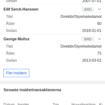
2007-07-01
Eilif Serck-Hanssen
BRD
Direktör/Styrelseledamot
60
2018-01-01
George Muñoz
BRD
Direktör/Styrelseledamot
75
2013-03-01
Fler insiders
Senaste insidertransaktionerna
Datum
Insider
Typ
Huvudposition
Kva