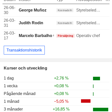
26-06-
George Muñoz
Styrelseledamot
Kostnadsfri
30
26-03-
Judith Rodin
Styrelseledamot
Kostnadsfri
31
26-03-
Marcelo Barbalho Cardoso
Operativ chef
Försäljning
17
Transaktionshistorik
Kurser och utveckling
1 dag
+2,76 %
1 vecka
+0,08 %
Pågående månad
+0,08 %
1 månad
−5,05 %
3 månader
+16,85 %