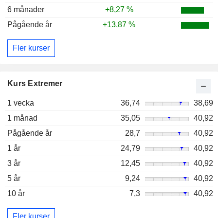
6 månader
+8,27 %
Pågående år
+13,87 %
Fler kurser
Kurs Extremer
1 vecka
36,74
38,69
1 månad
35,05
40,92
Pågående år
28,7
40,92
1 år
24,79
40,92
3 år
12,45
40,92
5 år
9,24
40,92
10 år
7,3
40,92
Fler kurser