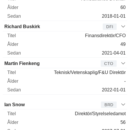
60
2018-01-01
Richard Buskirk
DFI
Finansdirektör/CFO
49
2021-04-01
Martin Fienkeng
CTO
Teknisk/Vetenskaplig/F&U Direktör
-
2022-01-01
Styrelseledamot
Titel
Ålder
Sedan
Ian Snow
BRD
Direktör/Styrelseledamot
56