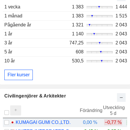
1 vecka
1 383
1 444
1 månad
1 383
1 515
Pågående år
1 321
2 043
1 år
1 140
2 043
3 år
747,25
2 043
5 år
608
2 043
10 år
530,5
2 043
Fler kurser
Civilingenjörer & Arkitekter
Utveckling
Förändring
5 d
KUMAGAI GUMI CO.,LTD.
0,00 %
−0,77 %
+