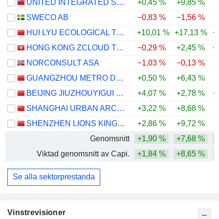
UNITED INTEGRATED SERVICES CO., LTD.
+0,45 %
+9,85 %
+
SWECO AB
−0,83 %
−1,56 %
−
HUI LYU ECOLOGICAL TECHNOLOGY GROUPS CO.,LTD.
+10,01 %
+17,13 %
+
HONG KONG ZCLOUD TECHNOLOGY CONSTRUCTION LIMITED
−0,29 %
+2,45 %
+
NORCONSULT ASA
−1,03 %
−0,13 %
−
GUANGZHOU METRO DESIGN & RESEARCH INSTITUTE CO., LTD.
+0,50 %
+6,43 %
+
BEIJING JIUZHOUYIGUI ENVIRONMENTAL TECHNOLOGY CO., LTD.
+4,07 %
+2,78 %
+
SHANGHAI URBAN ARCHITECTURE DESIGN CO., LTD.
+3,22 %
+8,68 %
+
SHENZHEN LIONS KING HI-TECH CO., LTD
+2,86 %
+9,72 %
+
Genomsnitt
+1,90 %
+7,68 %
+
Viktad genomsnitt av Capi.
+1,84 %
+8,65 %
+
Se alla sektorprestanda
Vinstrevisioner