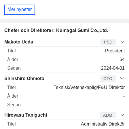
Mer nyheter
Chefer och Direktörer: Kumagai Gumi Co.,Ltd.
Verkställande
Makoto Ueda
PSD
direktör
Titel
Ålder
Sedan
President
64
2024-04-01
Shinshiro Ohmoto
CTO
Teknisk/Vetenskaplig/F&U Direktör
-
-
Hiroyasu Taniguchi
ADM
Administrativ Direktör