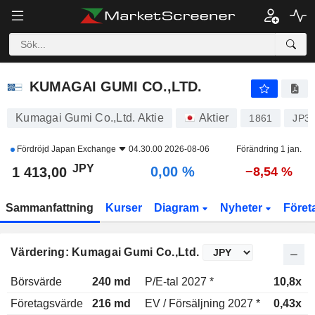
KUMAGAI GUMI CO.,LTD.
1 413,00
¥
0,00 %
KUMAGAI GUMI CO.,LTD.
Kumagai Gumi Co.,Ltd. Aktie
Aktier
1861
JP3
Fördröjd
Japan Exchange
04.30.00 2026-08-06
Förändring 1 jan.
JPY
0,00 %
1 413,00
−8,54 %
Sammanfattning
Kurser
Diagram
Nyheter
Föret
Värdering: Kumagai Gumi Co.,Ltd.
Börsvärde
240 md
P/E-tal 2027 *
10,8x
Företagsvärde
216 md
EV / Försäljning 2027 *
0,43x