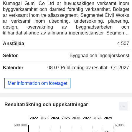
Kumagai Gumi Co Ltd ar huvudsakligen verksamt inom
byggverksamhet och darmed forenlig verksamhet. Bolaget
ar verksamt inom tre affarssegment. Segmentet Civil Works
ar verksamt inom utredning, undersokning, planering,
design, overvakning av byggnadsarbeten och
tillhandahallande av allmanna ingenjorstjanster. Segmentet
Construction ar engagerat i utredning, undersokning,
Anställda
4 507
planering, design och overvakning av byggandet av
flerbostadshus, kontor och myndighetsbyggnader, fabriker
Sektor
Byggnad och ingenjörskonst
och kraftverk. Segmentet Dotterbolag bedriver
byggverksamhet, tillverkning och forsaljning av utrustning for
Kalender
08-07
Publicering av resultat - Q1 2027
byggnation samt tillhandahallande av byggtekniska
produkter.
Mer information om företaget
Resultaträkning och uppskattningar