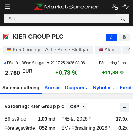
KIER GROUP PLC
2,760
€
+0,73 %
KIER GROUP PLC
Kier Group plc Aktie Börse Stuttgart
Aktier
10I
Fördröjd
Börse Stuttgart
21.17.25 2026-08-06
Förändring 1 jan.
EUR
+0,73 %
2,760
+11,38 %
Sammanfattning
Kurser
Diagram
Nyheter
Föret
Värdering: Kier Group plc
Börsvärde
1,09 md
P/E-tal 2026 *
17,9x
Företagsvärde
852 mn
EV / Försäljning 2026 *
0,2x