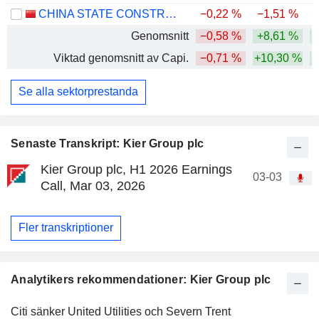
CHINA STATE CONSTRUCTION ENGINEERING CORPORATION LIMITED
−0,22 %
−1,51 %
−
Genomsnitt
−0,58 %
+8,61 %
+
Viktad genomsnitt av Capi.
−0,71 %
+10,30 %
+
Se alla sektorprestanda
Senaste Transkript: Kier Group plc
Kier Group plc, H1 2026 Earnings
03-03
Call, Mar 03, 2026
Fler transkriptioner
Analytikers rekommendationer: Kier Group plc
Citi sänker United Utilities och Severn Trent