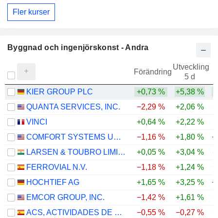
Fler kurser
Byggnad och ingenjörskonst - Andra
Utveckling
Förändring
5 d
KIER GROUP PLC
+0,73 %
+5,38 %
+
QUANTA SERVICES, INC.
−2,29 %
+2,06 %
+
VINCI
+0,64 %
+2,22 %
COMFORT SYSTEMS USA, INC.
−1,16 %
+1,80 %
+
LARSEN & TOUBRO LIMITED
+0,05 %
+3,04 %
+
FERROVIAL N.V.
−1,18 %
+1,24 %
+
HOCHTIEF AG
+1,65 %
+3,25 %
+
EMCOR GROUP, INC.
−1,42 %
+1,61 %
+
ACS, ACTIVIDADES DE CONSTRUCCIÓN Y SERVICIOS, S.A.
−0,55 %
−0,27 %
+