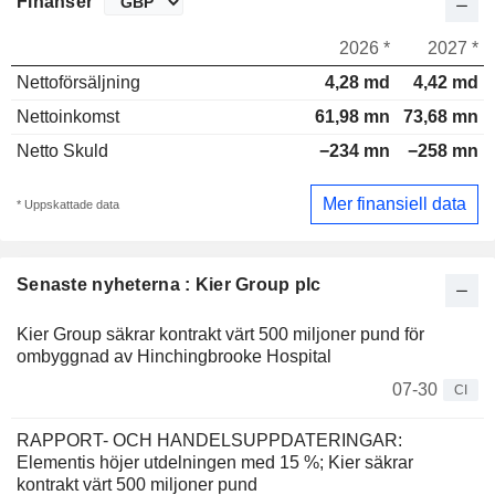
Finanser
2026 *
2027 *
Nettoförsäljning
4,28 md
4,42 md
Nettoinkomst
61,98 mn
73,68 mn
Netto Skuld
−234 mn
−258 mn
Mer finansiell data
* Uppskattade data
Senaste nyheterna : Kier Group plc
Kier Group säkrar kontrakt värt 500 miljoner pund för
ombyggnad av Hinchingbrooke Hospital
07-30
CI
RAPPORT- OCH HANDELSUPPDATERINGAR:
Elementis höjer utdelningen med 15 %; Kier säkrar
kontrakt värt 500 miljoner pund