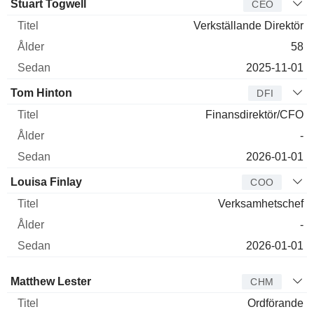
Verkställande
Stuart Togwell
CEO
direktör
Titel
Ålder
Sedan
Verkställande Direktör
58
2025-11-01
Tom Hinton
DFI
Finansdirektör/CFO
-
2026-01-01
Louisa Finlay
COO
Verksamhetschef
-
2026-01-01
Styrelseledamot
Titel
Ålder
Sedan
Matthew Lester
CHM
Ordförande