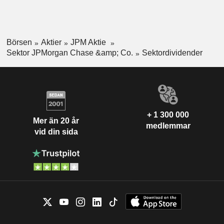
Börsen
Aktier
JPM Aktie
Sektor JPMorgan Chase &amp; Co.
Sektordividender
+ 1 300 000
Mer än 20 år
medlemmar
vid din sida