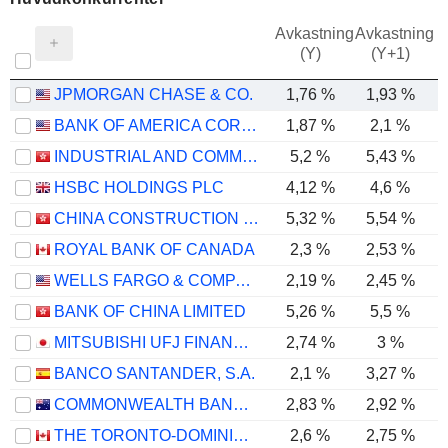
Avkastning
Avkastning
(Y)
(Y+1)
JPMORGAN CHASE & CO.
1,76 %
1,93 %
BANK OF AMERICA CORPORATION
1,87 %
2,1 %
INDUSTRIAL AND COMMERCIAL BANK OF CHINA LIMITED
5,2 %
5,43 %
HSBC HOLDINGS PLC
4,12 %
4,6 %
CHINA CONSTRUCTION BANK CORPORATION
5,32 %
5,54 %
ROYAL BANK OF CANADA
2,3 %
2,53 %
WELLS FARGO & COMPANY
2,19 %
2,45 %
BANK OF CHINA LIMITED
5,26 %
5,5 %
MITSUBISHI UFJ FINANCIAL GROUP, INC.
2,74 %
3 %
BANCO SANTANDER, S.A.
2,1 %
3,27 %
COMMONWEALTH BANK OF AUSTRALIA
2,83 %
2,92 %
THE TORONTO-DOMINION BANK
2,6 %
2,75 %