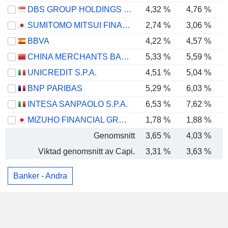
DBS GROUP HOLDINGS LTD
4,32 %
4,76 %
SUMITOMO MITSUI FINANCIAL GROUP, INC.
2,74 %
3,06 %
BBVA
4,22 %
4,57 %
CHINA MERCHANTS BANK CO., LTD.
5,33 %
5,59 %
UNICREDIT S.P.A.
4,51 %
5,04 %
BNP PARIBAS
5,29 %
6,03 %
INTESA SANPAOLO S.P.A.
6,53 %
7,62 %
MIZUHO FINANCIAL GROUP, INC.
1,78 %
1,88 %
Genomsnitt
3,65 %
4,03 %
Viktad genomsnitt av Capi.
3,31 %
3,63 %
Banker - Andra