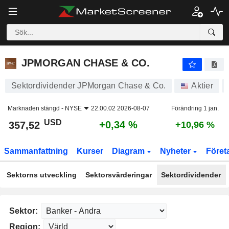
JPMORGAN CHASE & CO.
357,52
$
+0,34 %
JPMORGAN CHASE & CO.
Sektordividender JPMorgan Chase & Co.
Aktier
Marknaden stängd -
NYSE
22.00.02 2026-08-07
Förändring 1 jan.
USD
+0,34 %
357,52
+10,96 %
Sammanfattning
Kurser
Diagram
Nyheter
Föret
Sektorns utveckling
Sektorsvärderingar
Sektordividender
Sektor:
Region: