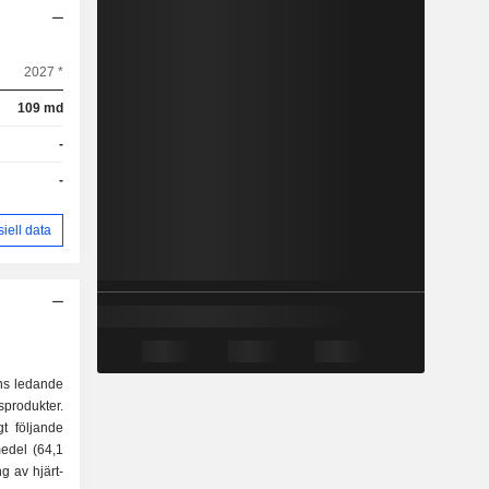
2027 *
109 md
-
-
siell data
ns ledande
odukter.
gt följande
g av hjärt-