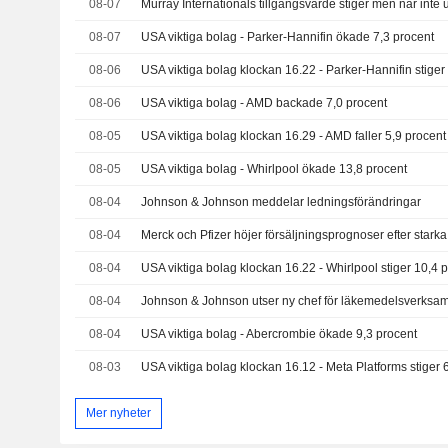
08-07
Murray Internationals tillgångsvärde stiger men når inte u
08-07
USA viktiga bolag - Parker-Hannifin ökade 7,3 procent
08-06
USA viktiga bolag klockan 16.22 - Parker-Hannifin stiger
08-06
USA viktiga bolag - AMD backade 7,0 procent
08-05
USA viktiga bolag klockan 16.29 - AMD faller 5,9 procent
08-05
USA viktiga bolag - Whirlpool ökade 13,8 procent
08-04
Johnson & Johnson meddelar ledningsförändringar
08-04
Merck och Pfizer höjer försäljningsprognoser efter starka 
08-04
USA viktiga bolag klockan 16.22 - Whirlpool stiger 10,4 
08-04
Johnson & Johnson utser ny chef för läkemedelsverksa
08-04
USA viktiga bolag - Abercrombie ökade 9,3 procent
08-03
USA viktiga bolag klockan 16.12 - Meta Platforms stiger 
Mer nyheter