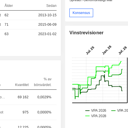
Spread / Genomsnittligt Mål
Ålder
Sedan
Konsensus
t
62
2013-10-15
t
71
2015-06-09
Vinstrevisioner
63
2023-01-02
% av
n
Kvantitet
börsvärdet.
EVP, Global Corp Affairs
69 162
0,0029%
ot
975
0,0000%
Controller / Revisor
12 225
0,0005%