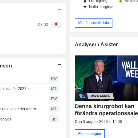
Mer finansiell data
08-03
Analyser / Åsikter
hnson
FW
Johnson & Johnsons läkemedelssegment fortsätter att stärkas inför 2027, enligt RBC
MT
FW
Denna kirurgrobot kan
Prissättningsförmåga avgörande för läkemedelsbolagens resultat under andra kvartalet, enligt BofA
MT
förändra operationssal
Icotyde
Den 3 augusti 2026 kl 14.08
Fler strategier