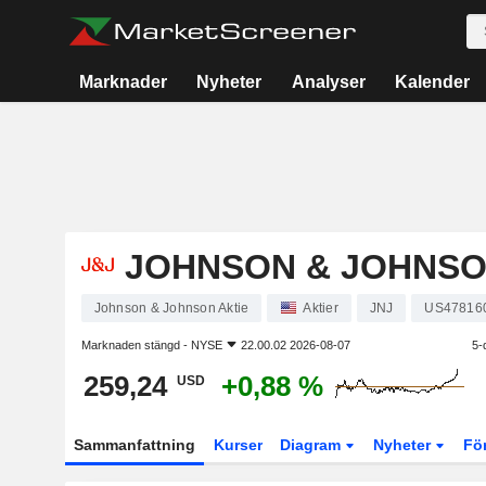
Marknader
Nyheter
Analyser
Kalender
JOHNSON & JOHNS
Johnson & Johnson Aktie
Aktier
JNJ
US47816
Marknaden stängd -
NYSE
22.00.02 2026-08-07
5-
259,24
+0,88 %
USD
Sammanfattning
Kurser
Diagram
Nyheter
Fö