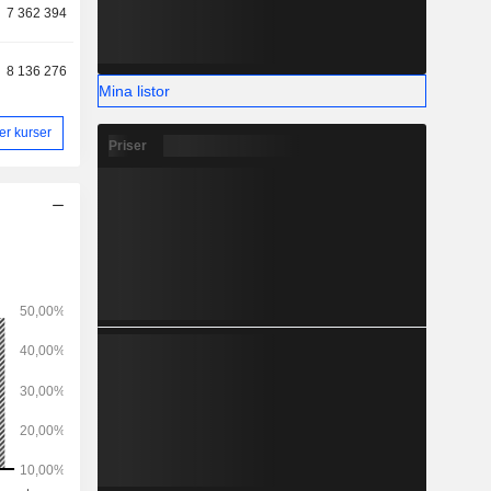
7 362 394
8 136 276
Mina listor
ler kurser
Priser