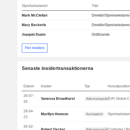
Styrelseledamot
Titel
Mark McClellan
Direktör/Styrelseledamo
Mary Beckerle
Direktör/Styrelseledamo
Joaquin Duato
Ordförande
Fler insiders
Senaste insidertransaktionerna
Datum
Insider
Typ
Huvudpositio
26-07-
Vanessa Broadhurst
Räkenskapsår
20
26-04-
Marillyn Hewson
Styrelseledam
Kostnadsfri
23
26-02-
Robert Decker
Räkenskapsår