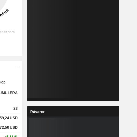
Köp
UMULERA
23
Råvaror
59,24
USD
72,50
USD