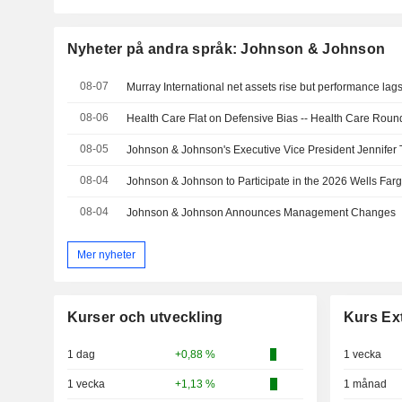
Nyheter på andra språk: Johnson & Johnson
08-07
Murray International net assets rise but performance la
08-06
Health Care Flat on Defensive Bias -- Health Care Rou
08-05
08-04
08-04
Johnson & Johnson Announces Management Changes
Mer nyheter
Kurser och utveckling
Kurs Ex
1 dag
+0,88 %
1 vecka
1 vecka
+1,13 %
1 månad