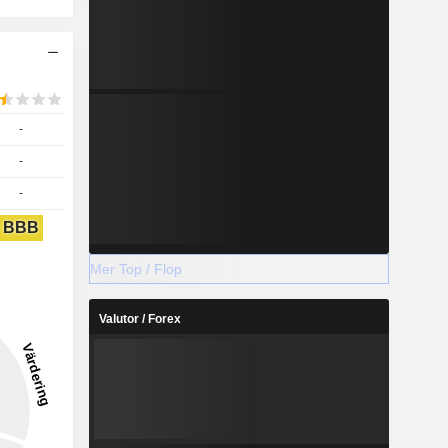
-
-
-
BBB
Mer Top / Flop
Valutor / Forex