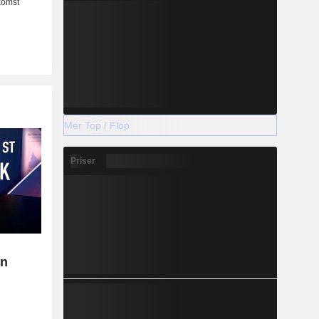
Mer Top / Flop
Priser
en