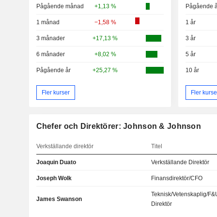
Pågående månad
+1,13 %
Pågående å
1 månad
−1,58 %
1 år
3 månader
+17,13 %
3 år
6 månader
+8,02 %
5 år
Pågående år
+25,27 %
10 år
Fler kurser
Fler kurse
Chefer och Direktörer: Johnson & Johnson
Verkställande direktör
Titel
Joaquin Duato
Verkställande Direktör
Joseph Wolk
Finansdirektör/CFO
Teknisk/Vetenskaplig/F&
James Swanson
Direktör