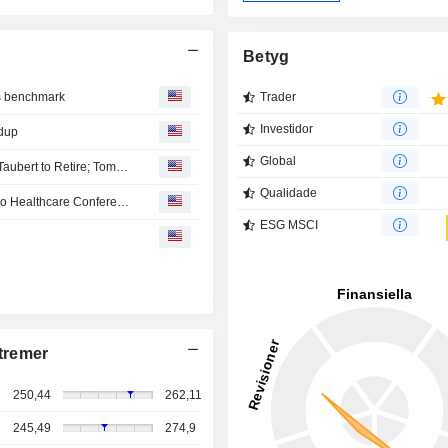
Betyg
gs benchmark
Trader
Investidor
ndup
Global
Johnson & Johnson's Executive Vice President Jennifer Taubert to Retire; Tom Cavanaugh Appointed EVP, Worldwide Chairman Innovative Medicine Effective September
Qualidade
Johnson & Johnson to Participate in the 2026 Wells Fargo Healthcare Conference
ESG MSCI
tremer
250,44
262,11
245,49
274,9