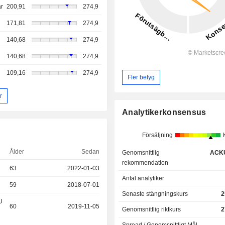
r
200,91
274,9
171,81
274,9
140,68
274,9
140,68
274,9
109,16
274,9
Fler betyg
r
Analytikerkonsensus
Försäljning
Ålder
Sedan
Genomsnittlig
ACK
rekommendation
63
2022-01-03
Antal analytiker
59
2018-07-01
Senaste stängningskurs
2
U
60
2019-11-05
Genomsnittlig riktkurs
2