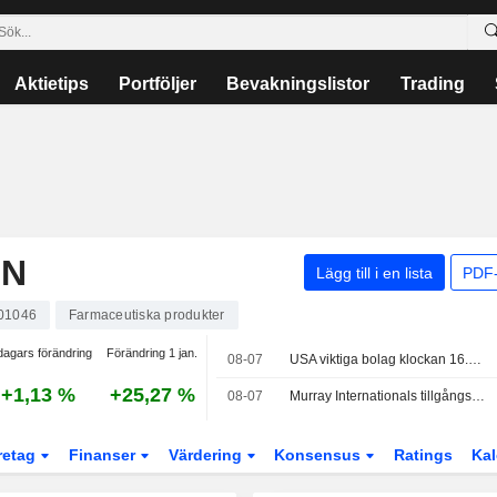
Aktietips
Portföljer
Bevakningslistor
Trading
ON
Lägg till i en lista
PDF-
01046
Farmaceutiska produkter
dagars förändring
Förändring 1 jan.
08-07
USA viktiga bolag klockan 16.19 - STMicro stiger 4,3 procent
+1,13 %
+25,27 %
08-07
Murray Internationals tillgångsvärde stiger men når inte upp till jämförelseindex
retag
Finanser
Värdering
Konsensus
Ratings
Kal