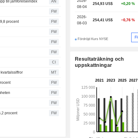
2026-
pp till jämförelseindex
AN
254,93 US$
+0,20 %
08-04
FW
2026-
254,41 US$
−0,76 %
 9,8 procent
FW
08-03
FW
F
Fördröjd Kurs NYSE
FW
FW
Resultaträkning och
CI
uppskattningar
kvartalssiffror
MT
procent
FW
mheten
FW
FW
6,2 procent
FW