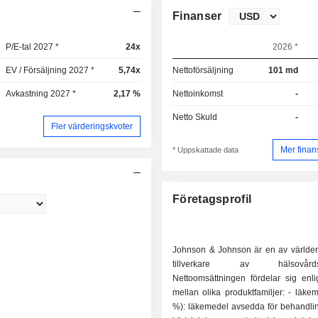
Finanser
P/E-tal 2027 *
24x
2026 *
EV / Försäljning 2027 *
5,74x
Nettoförsäljning
101 md
Avkastning 2027 *
2,17 %
Nettoinkomst
-
Netto Skuld
-
Fler värderingskvoter
Mer finan
* Uppskattade data
Företagsprofil
Johnson & Johnson är en av världe
tillverkare av hälsovårdspr
Nettoomsättningen fördelar sig enli
mellan olika produktfamiljer: - läkemedel (64,1
%): läkemedel avsedda för behandlin