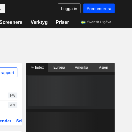
Logga in
Prenumerera
Screeners
Verktyg
Priser
Svensk Utgåva
Index
Europa
Amerika
Asien
rapport
FW
AN
ender
Sektor
Fonder och ETFer