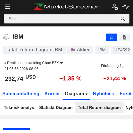
IBM
232,74
$
−1,35 %
IBM
Total Return-diagram IBM
Aktier
IBM
US45920
Realtidsuppskattning
Cboe BZX
Förändring 1 jan.
21.05.56 2026-08-06
USD
−1,35 %
232,74
−21,44 %
Sammanfattning
Kurser
Diagram
Nyheter
Föret
Teknisk analys
Statiskt Diagram
Total Return-diagram
Nyh