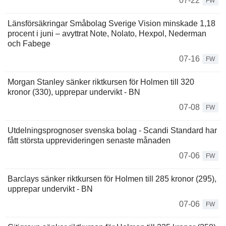
07-22
FW
Länsförsäkringar Småbolag Sverige Vision minskade 1,18
procent i juni – avyttrat Note, Nolato, Hexpol, Nederman
och Fabege
07-16
FW
Morgan Stanley sänker riktkursen för Holmen till 320
kronor (330), upprepar undervikt - BN
07-08
FW
Utdelningsprognoser svenska bolag - Scandi Standard har
fått största upprevideringen senaste månaden
07-06
FW
Barclays sänker riktkursen för Holmen till 285 kronor (295),
upprepar undervikt - BN
07-06
FW