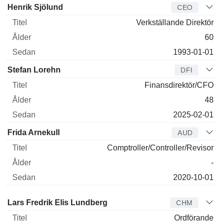
Verkställande
Henrik Sjölund
CEO
direktör
Titel
Ålder
Sedan
Verkställande Direktör
60
1993-01-01
Stefan Lorehn
DFI
Finansdirektör/CFO
48
2025-02-01
Frida Arnekull
AUD
Comptroller/Controller/Revisor
-
2020-10-01
Styrelseledamot
Titel
Ålder
Sedan
Lars Fredrik Elis Lundberg
CHM
Ordförande