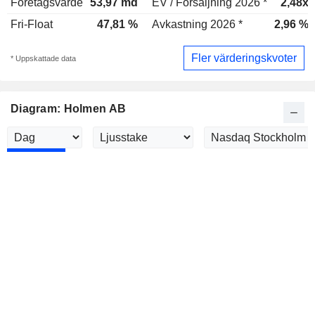
Företagsvärde
53,97 md
EV / Försäljning 2026 *
2,48x
Fri-Float
47,81 %
Avkastning 2026 *
2,96 %
Fler värderingskvoter
* Uppskattade data
Diagram: Holmen AB