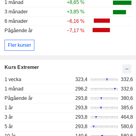
1 månad
+8,65 %
3 månader
+3,85 %
6 månader
−6,16 %
Pågående år
−7,17 %
Fler kurser
Kurs Extremer
1 vecka
323,4
332,6
1 månad
296,2
332,6
Pågående år
293,8
380,6
1 år
293,8
385,6
3 år
293,8
464,8
5 år
293,8
580,6
10 år
140,6
580,6