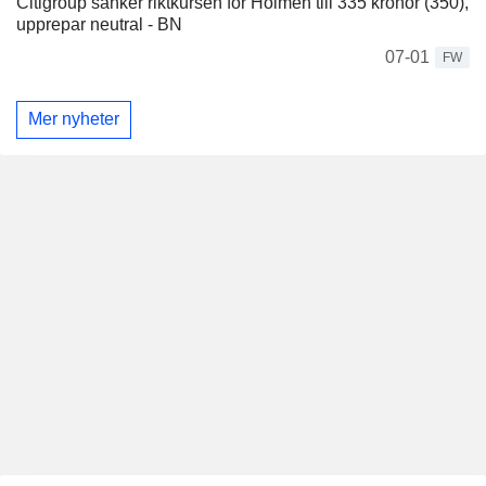
Citigroup sänker riktkursen för Holmen till 335 kronor (350),
upprepar neutral - BN
07-01
FW
Mer nyheter