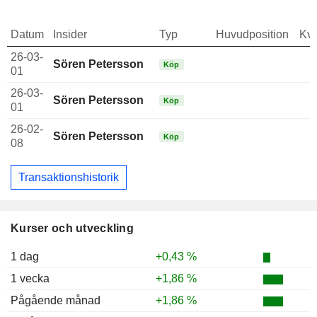
Datum
Insider
Typ
Huvudposition
Kva
26-03-
Sören Petersson
Köp
01
26-03-
Sören Petersson
Köp
01
26-02-
Sören Petersson
Köp
08
Transaktionshistorik
Kurser och utveckling
1 dag
+0,43 %
1 vecka
+1,86 %
Pågående månad
+1,86 %