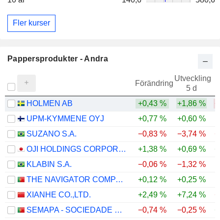
Fler kurser
Pappersprodukter - Andra
Utveckling
Förändring
5 d
HOLMEN AB
+0,43 %
+1,86 %
−
UPM-KYMMENE OYJ
+0,77 %
+0,60 %
SUZANO S.A.
−0,83 %
−3,74 %
−
OJI HOLDINGS CORPORATION
+1,38 %
+0,69 %
+
KLABIN S.A.
−0,06 %
−1,32 %
THE NAVIGATOR COMPANY, S.A.
+0,12 %
+0,25 %
XIANHE CO.,LTD.
+2,49 %
+7,24 %
−
SEMAPA - SOCIEDADE DE INVESTIMENTO E GESTÃO, SGPS, S.A.
−0,74 %
−0,25 %
+