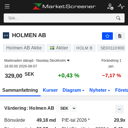
HOLMEN AB
329,00
kr
+0,43 %
HOLMEN AB
Holmen AB Aktie
Aktier
HOLM B
SE001109001
Marknaden stängd -
Nasdaq Stockholm
Förändring 1
18.00.00 2026-08-07
jan.
SEK
+0,43 %
329,00
−7,17 %
Sammanfattning
Kurser
Diagram
Nyheter
Föret
Värdering: Holmen AB
Börsvärde
49,18 md
P/E-tal 2026 *
20,9x