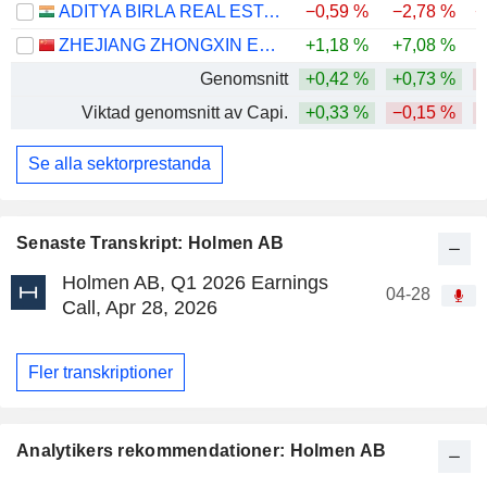
ADITYA BIRLA REAL ESTATE LIMITED
−0,59 %
−2,78 %
−
ZHEJIANG ZHONGXIN ENVIRONMENTAL PROTECTION TECHNOLOGY GROUP CO., LTD.
+1,18 %
+7,08 %
Genomsnitt
+0,42 %
+0,73 %
Viktad genomsnitt av Capi.
+0,33 %
−0,15 %
Se alla sektorprestanda
Senaste Transkript: Holmen AB
Holmen AB, Q1 2026 Earnings
04-28
Call, Apr 28, 2026
Fler transkriptioner
Analytikers rekommendationer: Holmen AB