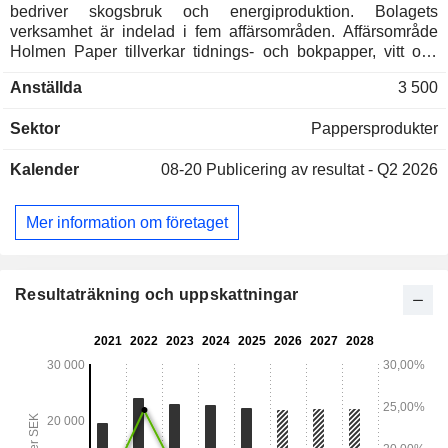
bedriver skogsbruk och energiproduktion. Bolagets
verksamhet är indelad i fem affärsområden. Affärsområde
Holmen Paper tillverkar tidnings- och bokpapper, vitt och
färgat tidningspapper samt telefonkatalogpapper vid två bruk
Anställda
3 500
i Sverige och ett i Spanien. Affärsområde Iggesund
Paperboard tillverkar solid bleached board (SBB) och
Sektor
Pappersprodukter
folding boxboard (FBB) för konsumentförpackningar och
grafiskt tryck vid ett bruk i Sverige och ett i Storbritannien.
Kalender
08-20
Publicering av resultat - Q2 2026
Affärsområde Holmen Timber producerar snickerivirke av
furu och konstruktionsvirke av gran vid två svenska sågverk.
Affärsområde Holmen Skog ansvarar för bolagets skogar
Mer information om företaget
och virkesförsörjning. Affärsområde Holmen Energi ansvarar
för bolagets vatten- och vindkraftsverksamhet.
Resultaträkning och uppskattningar