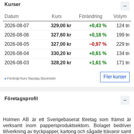
Kurser
Datum
Kurs
Förändring
Volym
2026-08-07
329,00 kr
+0,43 %
124 tn
2026-08-06
327,60 kr
+0,18 %
199 tn
2026-08-05
327,00 kr
−0,97 %
229 tn
2026-08-04
330,20 kr
+0,61 %
134 tn
2026-08-03
328,20 kr
+1,61 %
171 tn
Fler kurser
Fördröjd Kurs Nasdaq Stockholm
Företagsprofil
Holmen AB är ett Sverigebaserat företag som främst är
verksamt inom pappersproduktsektorn. Bolaget bedriver
tillverkning av tryckpapper, kartong och sågade trävaror samt