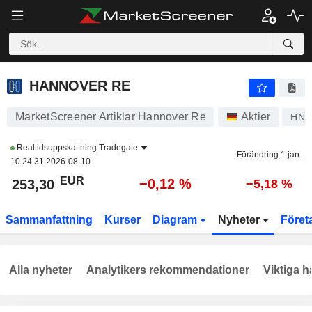
HANNOVER RE
253,30
€
−0,12 %
HANNOVER RE
MarketScreener Artiklar Hannover Re
Aktier
HNR
Realtidsuppskattning
Tradegate
Förändring 1 jan.
10.24.31 2026-08-10
EUR
−0,12 %
253,30
−5,18 %
Sammanfattning
Kurser
Diagram
Nyheter
Föret
Alla nyheter
Analytikers rekommendationer
Viktiga h