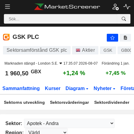
GSK PLC
1 960,50
p
+1,24 %
GSK PLC
Sektorsamförstånd GSK plc
Aktier
GSK
GB00
Marknaden stängd -
London S.E.
17.35.07 2026-08-07
Förändring 1 jan.
GBX
+1,24 %
1 960,50
+7,45 %
Sammanfattning
Kurser
Diagram
Nyheter
Föret
Sektorns utveckling
Sektorsvärderingar
Sektordividender
Sektor:
Region: