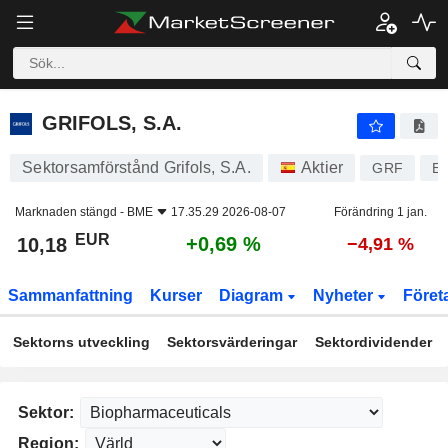
GRIFOLS, S.A.
10,18
€
+0,69 %
GRIFOLS, S.A.
Sektorsamförstånd Grifols, S.A.
Aktier
GRF
E
Marknaden stängd -
BME
17.35.29 2026-08-07
Förändring 1 jan.
EUR
+0,69 %
10,18
−4,91 %
Sammanfattning
Kurser
Diagram
Nyheter
Föret
Sektorns utveckling
Sektorsvärderingar
Sektordividender
Sektor:
Region: