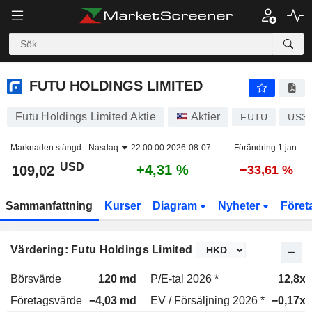
FUTU HOLDINGS LIMITED
109,02
$
+4,31 %
FUTU HOLDINGS LIMITED
Futu Holdings Limited Aktie
Aktier
FUTU
US36
Marknaden stängd -
Nasdaq
22.00.00 2026-08-07
Förändring 1 jan.
USD
+4,31 %
109,02
−33,61 %
Sammanfattning
Kurser
Diagram
Nyheter
Föret
Värdering: Futu Holdings Limited
Börsvärde
120 md
P/E-tal 2026 *
12,8x
Företagsvärde
−4,03 md
EV / Försäljning 2026 *
−0,17x