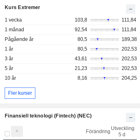
Kurs Extremer
1 vecka
103,8
111,84
1 månad
92,54
111,84
Pågående år
80,5
189,38
1 år
80,5
202,53
3 år
43,61
202,53
5 år
21,23
202,53
10 år
8,16
204,25
Fler kurser
Finansiell teknologi (Fintech) (NEC)
Utveckling
Förändring
5 d