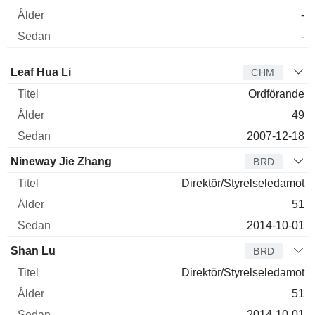
-
-
Styrelseledamot
Titel
Ålder
Sedan
Leaf Hua Li
CHM
Ordförande
49
2007-12-18
Nineway Jie Zhang
BRD
Direktör/Styrelseledamot
51
2014-10-01
Shan Lu
BRD
Direktör/Styrelseledamot
51
2014-10-01