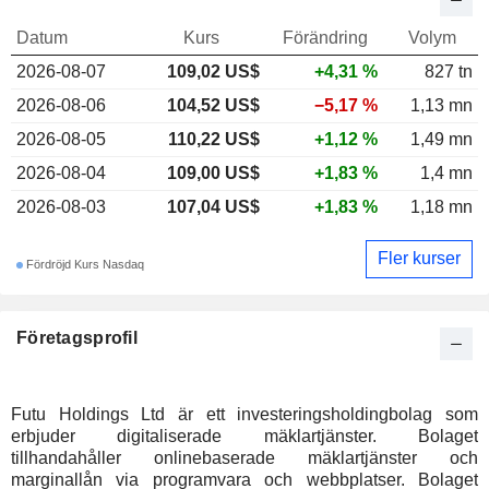
Datum
Kurs
Förändring
Volym
2026-08-07
109,02 US$
+4,31 %
827 tn
2026-08-06
104,52 US$
−5,17 %
1,13 mn
2026-08-05
110,22 US$
+1,12 %
1,49 mn
2026-08-04
109,00 US$
+1,83 %
1,4 mn
2026-08-03
107,04 US$
+1,83 %
1,18 mn
Fler kurser
Fördröjd Kurs Nasdaq
Företagsprofil
Futu Holdings Ltd är ett investeringsholdingbolag som
erbjuder digitaliserade mäklartjänster. Bolaget
tillhandahåller onlinebaserade mäklartjänster och
marginallån via programvara och webbplatser. Bolaget