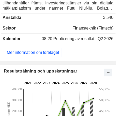
tillhandahåller främst investeringstjänster via sin digitala
mäklarplattform under namnet Futu NiuNiu. Bolagets
tjänsteutbud omfattar handelsutförande och marginallån,
Anställda
3 540
vilket gör det möjligt för kunderna att handla värdepapper på
olika marknader, såsom aktier, teckningsoptioner, optioner
Sektor
Finansteknik (Fintech)
och börshandlade fonder (ETF:er). Dessutom tillhandahåller
bolaget även finansiell information och onlinebaserade
Kalender
08-20
Publicering av resultat - Q2 2026
communitytjänster.
Mer information om företaget
Resultaträkning och uppskattningar