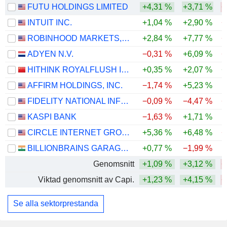
FUTU HOLDINGS LIMITED
+4,31 %
+3,71 %
−
INTUIT INC.
+1,04 %
+2,90 %
−
ROBINHOOD MARKETS, INC.
+2,84 %
+7,77 %
−
ADYEN N.V.
−0,31 %
+6,09 %
−
HITHINK ROYALFLUSH INFORMATION NETWORK CO., LTD.
+0,35 %
+2,07 %
+
AFFIRM HOLDINGS, INC.
−1,74 %
+5,23 %
FIDELITY NATIONAL INFORMATION SERVICES, INC.
−0,09 %
−4,47 %
−
KASPI BANK
−1,63 %
+1,71 %
CIRCLE INTERNET GROUP, INC.
+5,36 %
+6,48 %
−
BILLIONBRAINS GARAGE VENTURES LIMITED
+0,77 %
−1,99 %
Genomsnitt
+1,09 %
+3,12 %
−
Viktad genomsnitt av Capi.
+1,23 %
+4,15 %
−
Se alla sektorprestanda