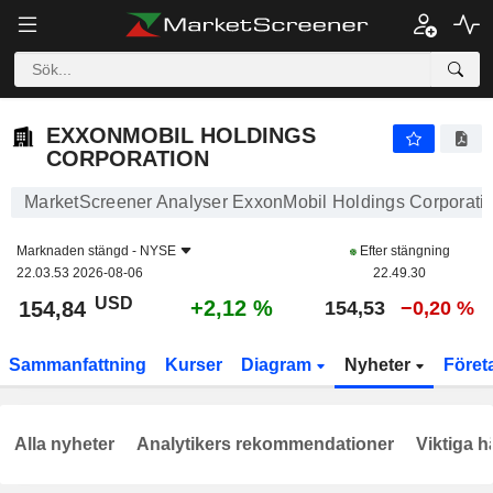
EXXONMOBIL HOLDINGS CORPORATION
154,84
$
+2,12 %
EXXONMOBIL HOLDINGS
CORPORATION
MarketScreener Analyser ExxonMobil Holdings Corporati
Marknaden stängd -
NYSE
Efter stängning
22.03.53 2026-08-06
22.49.30
USD
+2,12 %
154,84
154,53
−0,20 %
Sammanfattning
Kurser
Diagram
Nyheter
Föret
Alla nyheter
Analytikers rekommendationer
Viktiga h