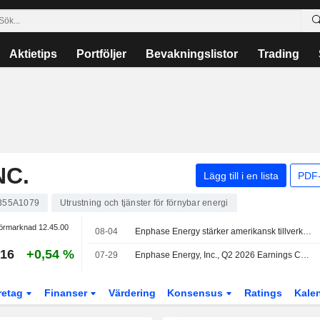
Aktietips
Portföljer
Bevakningslistor
Trading
NC.
Lägg till i en lista
PDF-
355A1079
Utrustning och tjänster för förnybar energi
örmarknad
12.45.00
08-04
Enphase Energy stärker amerikansk tillverkning för bostäder, kommersiella fastigheter och AI-infrastruktur
,16
+0,54 %
07-29
Enphase Energy, Inc., Q2 2026 Earnings Call, Jul 28, 2026
retag
Finanser
Värdering
Konsensus
Ratings
Kale