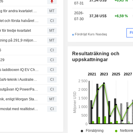
37,54 US$
+0,43 %
26
07-31
Enphase Energy rapporterar lägre resultat och omsättning för andra kvartalet – ger prognos för tredje kvartalet
MT
2026-
37,38 US$
+6,59 %
07-30
Enphase Energy rapporterar resultat för det andra kvartalet och första halvåret 2026
CI
för tredje kvartalet
MT
F
Fördröjd Kurs Nasdaq
Resultat i korthet: Enphase Energy rapporterar en omsättning på 291,9 miljoner dollar för andra kvartalet – slår förväntningarna
MT
6
CI
Resultaträkning och
uppskattningar
029
CI
Enphase Energy lyfter fram säkerhet och tillförlitlighet hos laddboxen IQ EV Charger 2 i Europa
CI
Enphase Energy lanserar mikroväxelriktaren IQ9N med GaN-teknik i Australien och Nya Zeeland
CI
Enphase Energy öppnar förhandsbokningar av jubileumsutgåvan IQ PowerPack 1500
CI
Efterfrågan från AI-datacenter driver orderlyft för grön teknik, enligt Morgan Stanley
MT
Enphase Energy lanserar förbokning av IQ Air – smart termostat med realtidsvisning av solenergi och batteristatus
CI