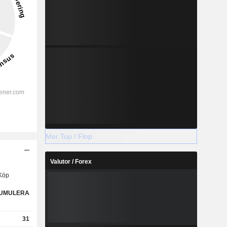
Mer Top / Flop
Valutor / Forex
Köp
UMULERA
31