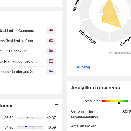
Enphase Energy Reinforces U.S. Manufacturing Across Residential, Commercial, and AI Infrastructure
Enphase Energy, Inc. Reinforces U.S. Manufacturing Across Residential, Commercial, and Ai Infrastructure
; Q3 Outlook Set
Tranche Update on Enphase Energy, Inc.'s Equity Buyback Plan announced on July 27, 2023.
Fler betyg
Enphase Energy, Inc. Reports Earnings Results for the Second Quarter and Six Months Ended June 30, 2026
Analytikerkonsensus
Försäljning
tremer
Genomsnittlig
ACK
rekommendation
36,62
42,37
Antal analytiker
34,96
46,59