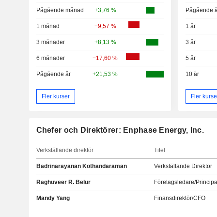
Pågående månad
+3,76 %
Pågående å
1 månad
−9,57 %
1 år
3 månader
+8,13 %
3 år
6 månader
−17,60 %
5 år
Pågående år
+21,53 %
10 år
Fler kurser
Fler kurse
Chefer och Direktörer: Enphase Energy, Inc.
Verkställande direktör
Titel
Badrinarayanan Kothandaraman
Verkställande Direktör
Raghuveer R. Belur
Företagsledare/Principa
Mandy Yang
Finansdirektör/CFO