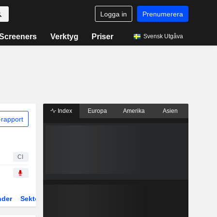
Logga in
Prenumerera
Screeners
Verktyg
Priser
Svensk Utgåva
Index
Europa
Amerika
Asien
rapport
CI
nder
Sektor
Fonder och ETFer