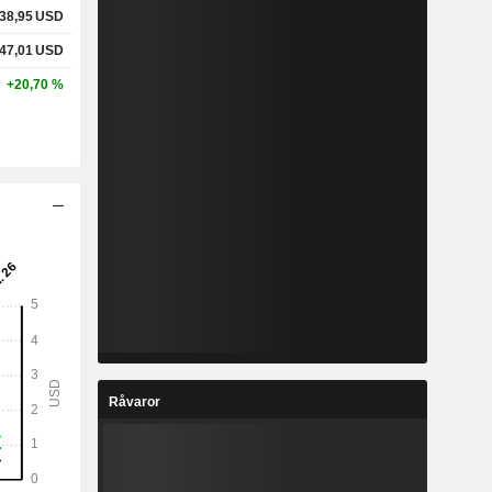
38,95
USD
47,01
USD
+20,70 %
Råvaror