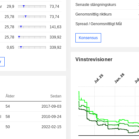
Senaste stängningskurs
r
29,9
73,74
Genomsnittlig riktkurs
25,78
73,74
Spread / Genomsnittligt Mål
25,78
141,63
25,78
339,92
Konsensus
0,65
339,92
Vinstrevisioner
r
Ålder
Sedan
54
2017-09-03
l
58
2010-09-24
50
2022-02-15