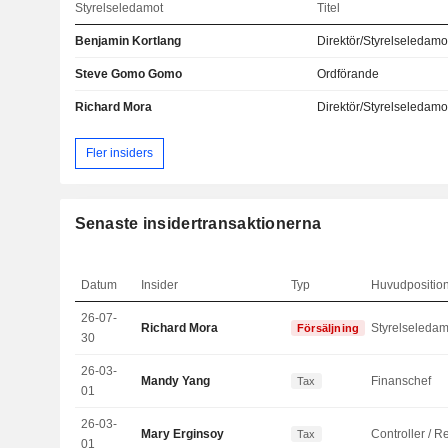
Styrelseledamot
Titel
Benjamin Kortlang
Direktör/Styrelseledamo
Steve Gomo Gomo
Ordförande
Richard Mora
Direktör/Styrelseledamo
Fler insiders
Senaste insidertransaktionerna
Datum
Insider
Typ
Huvudpositio
26-07-
Richard Mora
Styrelseledam
Försäljning
30
26-03-
Mandy Yang
Finanschef
Tax
01
26-03-
Mary Erginsoy
Tax
01