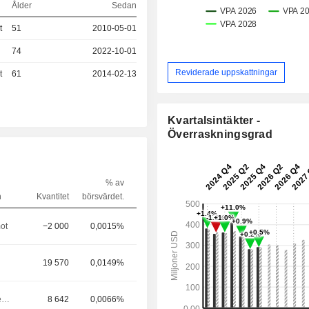
Ålder
Sedan
t
51
2010-05-01
74
2022-10-01
Reviderade uppskattningar
t
61
2014-02-13
Kvartalsintäkter -
Överraskningsgrad
% av
n
Kvantitet
börsvärdet.
ot
−2 000
0,0015%
19 570
0,0149%
Controller / Revisor
8 642
0,0066%