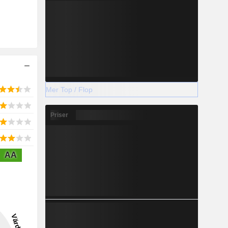
Mer Top / Flop
Priser
AA