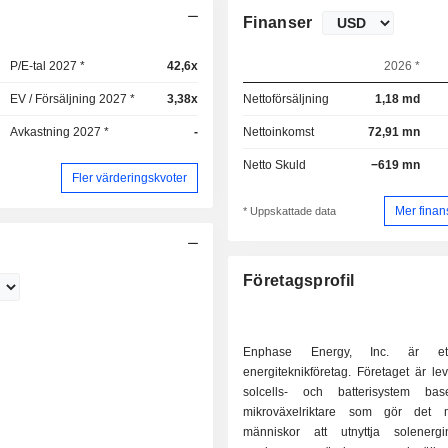
Finanser
P/E-tal 2027 *
42,6x
2026 *
EV / Försäljning 2027 *
3,38x
Nettoförsäljning
1,18 md
Avkastning 2027 *
-
Nettoinkomst
72,91 mn
Netto Skuld
−619 mn
Fler värderingskvoter
Mer finan
* Uppskattade data
Företagsprofil
Enphase Energy, Inc. är ett
energiteknikföretag. Företaget är le
solcells- och batterisystem ba
mikroväxelriktare som gör det m
människor att utnyttja solenerg