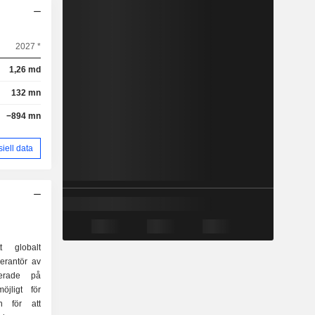
2027 *
1,26 md
132 mn
−894 mn
siell data
 globalt
verantör av
serade på
öjligt för
in för att