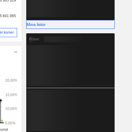
6 365 319
5 841 065
Mina listor
ler kurser
Priser