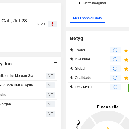
Mer finansiell data
Call, Jul 28,
07-29
Betyg
Trader
Investidor
, Inc.
Global
Efterfrågan från AI-datacenter driver orderlyft för grön teknik, enligt Morgan Stanley
MT
Qualidade
n RBC och BMO Capital
MT
ESG MSCI
zuho
MT
PMorgan
MT
MT