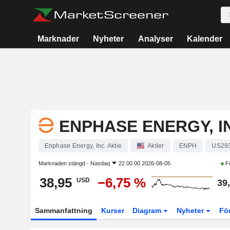
Marknader
Nyheter
Analyser
Kalender
ENPHASE ENERGY, I
Enphase Energy, Inc. Aktie
Aktier
ENPH
US29
Marknaden stängd -
Nasdaq
22.00.00 2026-08-05
F
38,95
−6,75 %
USD
39
Sammanfattning
Kurser
Diagram
Nyheter
Fö