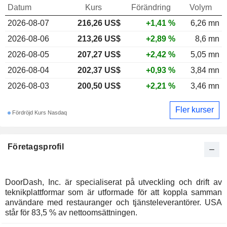
Datum
Kurs
Förändring
Volym
2026-08-07
216,26 US$
+1,41 %
6,26 mn
2026-08-06
213,26 US$
+2,89 %
8,6 mn
2026-08-05
207,27 US$
+2,42 %
5,05 mn
2026-08-04
202,37 US$
+0,93 %
3,84 mn
2026-08-03
200,50 US$
+2,21 %
3,46 mn
Fler kurser
Fördröjd Kurs Nasdaq
Företagsprofil
DoorDash, Inc. är specialiserat på utveckling och drift av
teknikplattformar som är utformade för att koppla samman
användare med restauranger och tjänsteleverantörer. USA
står för 83,5 % av nettoomsättningen.