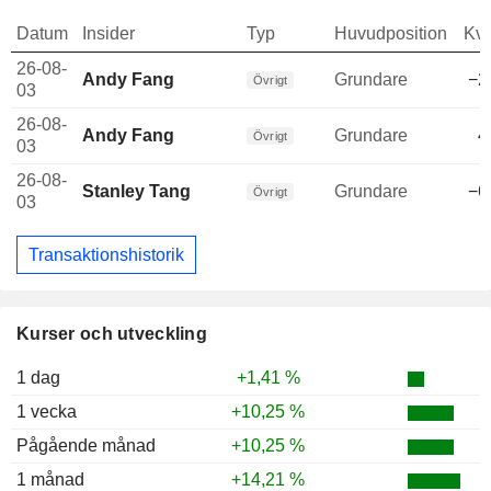
Datum
Insider
Typ
Huvudposition
Kva
26-08-
Andy Fang
Grundare
−2
Övrigt
03
26-08-
Andy Fang
Grundare
4
Övrigt
03
26-08-
Stanley Tang
Grundare
−6
Övrigt
03
Transaktionshistorik
Kurser och utveckling
1 dag
+1,41 %
1 vecka
+10,25 %
Pågående månad
+10,25 %
1 månad
+14,21 %