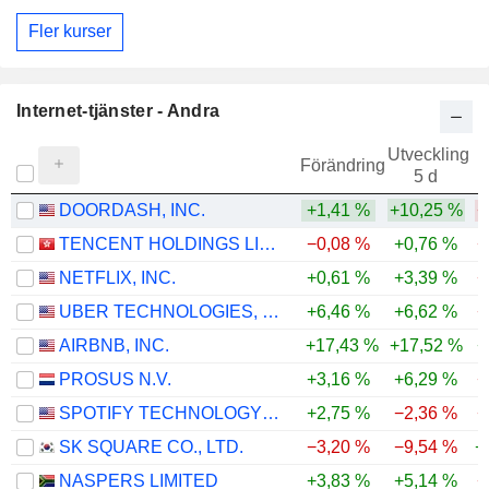
Fler kurser
Internet-tjänster - Andra
Utveckling
Förändring
5 d
DOORDASH, INC.
+1,41 %
+10,25 %
−
TENCENT HOLDINGS LIMITED
−0,08 %
+0,76 %
−
NETFLIX, INC.
+0,61 %
+3,39 %
−
UBER TECHNOLOGIES, INC.
+6,46 %
+6,62 %
−
AIRBNB, INC.
+17,43 %
+17,52 %
+
PROSUS N.V.
+3,16 %
+6,29 %
−
SPOTIFY TECHNOLOGY S.A.
+2,75 %
−2,36 %
−
SK SQUARE CO., LTD.
−3,20 %
−9,54 %
+
NASPERS LIMITED
+3,83 %
+5,14 %
−