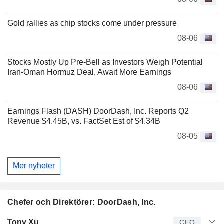
Gold rallies as chip stocks come under pressure
08-06
Stocks Mostly Up Pre-Bell as Investors Weigh Potential
Iran-Oman Hormuz Deal, Await More Earnings
08-06
Earnings Flash (DASH) DoorDash, Inc. Reports Q2
Revenue $4.45B, vs. FactSet Est of $4.34B
08-05
Mer nyheter
Chefer och Direktörer: DoorDash, Inc.
Verkställande
Tony Xu
CEO