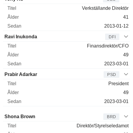
direktör
Titel
Ålder
Sedan
Verkställande Direktör
41
2013-01-12
Ravi Inukonda
DFI
Finansdirektör/CFO
49
2023-03-01
Prabir Adarkar
PSD
President
49
2023-03-01
Styrelseledamot
Titel
Ålder
Sedan
Shona Brown
BRD
Direktör/Styrelseledamot