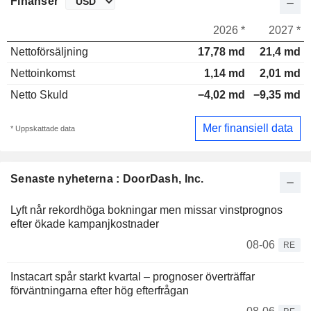
Finanser
2026 *
2027 *
Nettoförsäljning
17,78 md
21,4 md
Nettoinkomst
1,14 md
2,01 md
Netto Skuld
−4,02 md
−9,35 md
Mer finansiell data
* Uppskattade data
Senaste nyheterna : DoorDash, Inc.
Lyft når rekordhöga bokningar men missar vinstprognos
efter ökade kampanjkostnader
08-06
RE
Instacart spår starkt kvartal – prognoser överträffar
förväntningarna efter hög efterfrågan