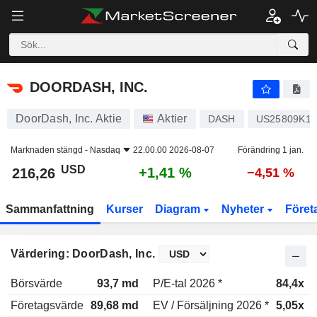
DOORDASH, INC.
216,26
$
+1,41 %
DOORDASH, INC.
DoorDash, Inc. Aktie
Aktier
DASH
US25809K10
Marknaden stängd -
Nasdaq
22.00.00 2026-08-07
Förändring 1 jan.
USD
+1,41 %
216,26
−4,51 %
Sammanfattning
Kurser
Diagram
Nyheter
Föret
Värdering: DoorDash, Inc.
Börsvärde
93,7 md
P/E-tal 2026 *
84,4x
Företagsvärde
89,68 md
EV / Försäljning 2026 *
5,05x