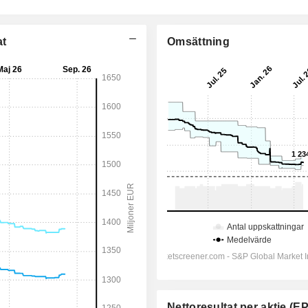
at
Omsättning
Nettoresultat per aktie (E