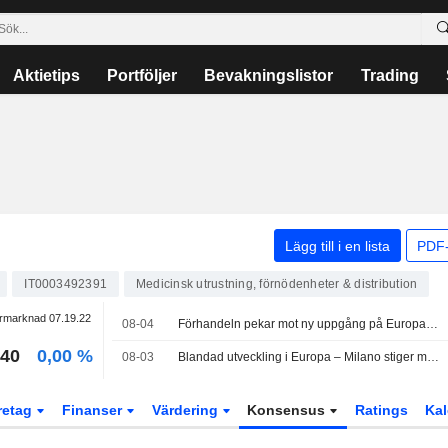
Aktietips
Portföljer
Bevakningslistor
Trading
Lägg till i en lista
PDF-
IT0003492391
Medicinsk utrustning, förnödenheter & distribution
rmarknad
07.19.22
08-04
Förhandeln pekar mot ny uppgång på Europabörserna
,40
0,00 %
08-03
Blandad utveckling i Europa – Milano stiger med Cucinelli i täten
retag
Finanser
Värdering
Konsensus
Ratings
Kal