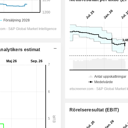
analytikers estimat
Rörelseresultat (EBIT)