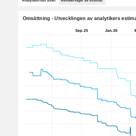
Analytikernas åsikt
Revideringar av estimat
Omsättning - Utvecklingen av analytikers estim