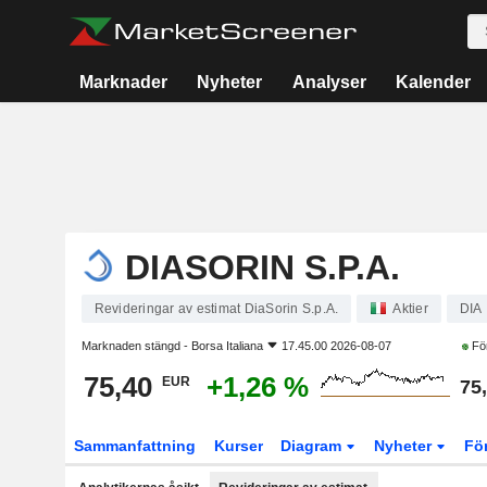
Marknader
Nyheter
Analyser
Kalender
DIASORIN S.P.A.
Revideringar av estimat DiaSorin S.p.A.
Aktier
DIA
Marknaden stängd -
Borsa Italiana
17.45.00 2026-08-07
Fö
75,40
+1,26 %
EUR
75
Sammanfattning
Kurser
Diagram
Nyheter
Fö