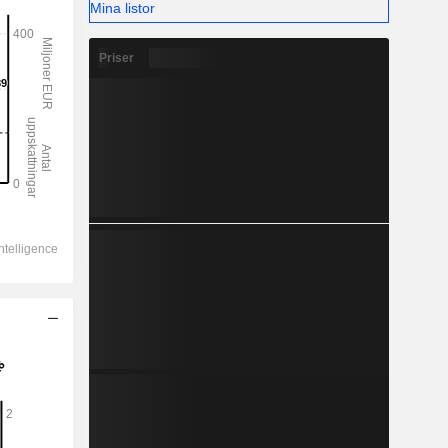
Mina listor
Priser