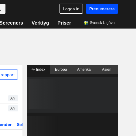
Logga in
Prenumerera
Screeners
Verktyg
Priser
Svensk Utgåva
Index
Europa
Amerika
Asien
rapport
AN
AN
ender
Sektor
Fonder och ETFer