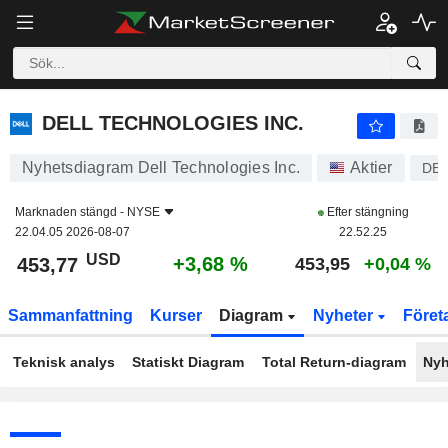
DELL TECHNOLOGIES INC.
453,77
$
+3,68 %
DELL TECHNOLOGIES INC.
Nyhetsdiagram Dell Technologies Inc.
Aktier
DE
Marknaden stängd -
NYSE
Efter stängning
22.04.05 2026-08-07
22.52.25
USD
+3,68 %
453,77
453,95
+0,04 %
Sammanfattning
Kurser
Diagram
Nyheter
Föret
Teknisk analys
Statiskt Diagram
Total Return-diagram
Nyh