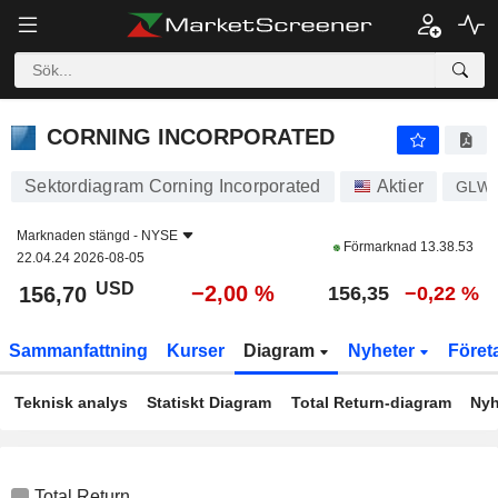
CORNING INCORPORATED
156,70
$
−2,00 %
CORNING INCORPORATED
Sektordiagram Corning Incorporated
Aktier
GLW
Marknaden stängd -
NYSE
Förmarknad
13.38.53
22.04.24 2026-08-05
USD
−2,00 %
156,70
156,35
−0,22 %
Sammanfattning
Kurser
Diagram
Nyheter
Föret
Teknisk analys
Statiskt Diagram
Total Return-diagram
Nyh
Total Return