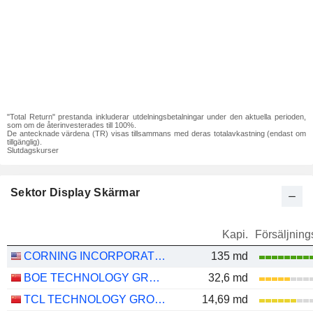
"Total Return" prestanda inkluderar utdelningsbetalningar under den aktuella perioden,
som om de återinvesterades till 100%.
De antecknade värdena (TR) visas tillsammans med deras totalavkastning (endast om
tillgänglig).
Slutdagskurser
Sektor Display Skärmar
Kapi.
Försäljnings
CORNING INCORPORATED
135 md
BOE TECHNOLOGY GROUP COMPANY LIMITED
32,6 md
TCL TECHNOLOGY GROUP CORPORATION
14,69 md