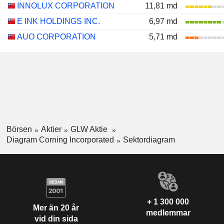
INNOLUX CORPORATION
11,81 md
E INK HOLDINGS INC.
6,97 md
AUO CORPORATION
5,71 md
Börsen
Aktier
GLW Aktie
Diagram Corning Incorporated
Sektordiagram
+ 1 300 000
Mer än 20 år
medlemmar
vid din sida