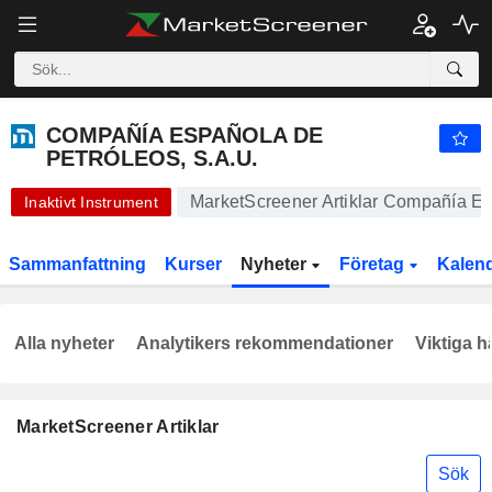
-.-
COMPAÑÍA ESPAÑOLA DE PETRÓLEOS, S.A.U.
-
€
-
%
COMPAÑÍA ESPAÑOLA DE
PETRÓLEOS, S.A.U.
MarketScreener Artiklar Compañía Es
Inaktivt Instrument
Sammanfattning
Kurser
Nyheter
Företag
Kalen
Alla nyheter
Analytikers rekommendationer
Viktiga h
MarketScreener Artiklar
Sök