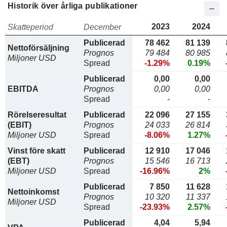
Historik över årliga publikationer
2023
2024
Skatteperiod
December
Publicerad
78 462
81 139
Nettoförsäljning
Prognos
79 484
80 985
Miljoner USD
Spread
-1.29%
0.19%
Publicerad
0,00
0,00
EBITDA
Prognos
0,00
0,00
Spread
-
-
Rörelseresultat
Publicerad
22 096
27 155
(EBIT)
Prognos
24 033
26 814
Miljoner USD
Spread
-8.06%
1.27%
Vinst före skatt
Publicerad
12 910
17 046
(EBT)
Prognos
15 546
16 713
Miljoner USD
Spread
-16.96%
2%
Publicerad
7 850
11 628
Nettoinkomst
Prognos
10 320
11 337
Miljoner USD
Spread
-23.93%
2.57%
Publicerad
4,04
5,94