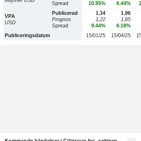
Miljoner USD
Spread
10.95%
6.44%
Publicerad
1,34
1,96
VPA
Prognos
1,22
1,85
USD
Spread
9.44%
6.18%
Publiceringsdatum
15/01/25
15/04/25
1
Kommande händelser i Citigroup Inc.-sektorn