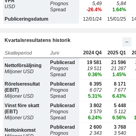
VPA
Prognos
5,49
5,84
USD
Spread
-26.4%
1.64%
Publiceringsdatum
12/01/24
15/01/25
1
Kvartalsresultatens historik
2024 Q4
2025 Q1
2
Skatteperiod
Juni
Publicerad
19 581
21 596
Nettoförsäljning
Prognos
19 511
21 287
Miljoner USD
Spread
0.36%
1.45%
Rörelseresultat
Publicerad
6 395
8 171
(EBIT)
Prognos
6 072
7 677
Miljoner USD
Spread
5.31%
6.43%
Vinst före skatt
Publicerad
3 802
5 448
(EBT)
Prognos
3 579
5 112
Miljoner USD
Spread
6.24%
6.56%
Publicerad
2 600
3 768
Nettoinkomst
Prognos
2 343
3 540