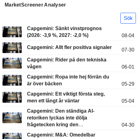
MarketScreener Analyser
Sök
Capgemini: Sänkt vinstprognos
(2026: -3,9 %, 2027: -2,0 %)
08-04
Capgemini: Allt fler positiva signaler
07-30
Capgemini: Rider pá den tekniska
vågen
06-01
Capgemini: Ropa inte hej förrän du
är över bäcken
05-29
Capgemini: Ett viktigt första steg,
men ett långt år väntar
05-04
Capgemini: Den ständiga AI-
retoriken lyckas inte dölja
frågetecken kring den
04-30
underliggande organiska tillväxten
Capgemini: M&A: Omedelbar