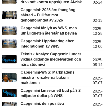
drivkraft kontra uppskjuten AI-risk
02-24
Capgemini: 2025 års framgång
säkrad – Full fart mot
genomförandet av 2026
02-13
Capgemini får lyft av WNS, men
2025-
uthålligheten återstår att bevisa
10-28
Capgemini: Uppdatering efter
2025-
integrationen av WNS
10-06
Teknisk Analys: Capgemini under
viktiga glidande medelvärden och
2025-
nära stödnivå
08-14
Capgemini-WNS: Marknadens
misstro - orsakerna bakom
2025-
reaktionen
07-07
Capgemini lanserar ett bud på 3,3
2025-
miljarder dollar på WNS
07-07
Capgemini, den positiva
2025-