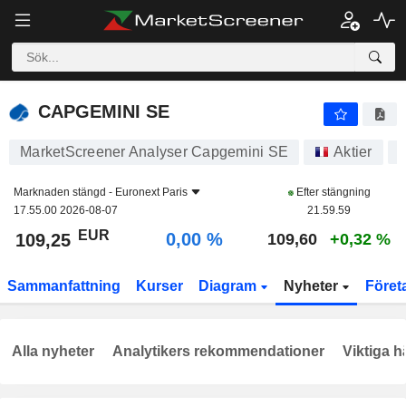
CAPGEMINI SE
109,25
€
0,00 %
CAPGEMINI SE
MarketScreener Analyser Capgemini SE
Aktier
Marknaden stängd -
Euronext Paris
Efter stängning
17.55.00 2026-08-07
21.59.59
EUR
0,00 %
109,25
109,60
+0,32 %
Sammanfattning
Kurser
Diagram
Nyheter
Föret
Alla nyheter
Analytikers rekommendationer
Viktiga h