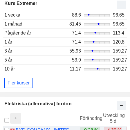
Kurs Extremer
1 vecka
88,6
96,65
1 månad
81,45
96,65
Pågående år
71,4
113,4
1 år
71,4
120,8
3 år
55,93
159,27
5 år
53,9
159,27
10 år
11,17
159,27
Fler kurser
Elektriska (alternativa) fordon
Utveckling
Förändring
5 d