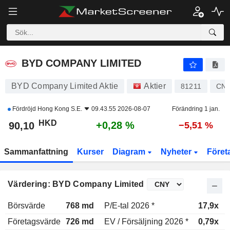
BYD COMPANY LIMITED
90,10
$
+0,28 %
BYD COMPANY LIMITED
BYD Company Limited Aktie
Aktier
81211
CNE
Fördröjd
Hong Kong S.E.
09.43.55 2026-08-07
Förändring 1 jan.
HKD
+0,28 %
90,10
−5,51 %
Sammanfattning
Kurser
Diagram
Nyheter
Föret
Värdering: BYD Company Limited
Börsvärde
768 md
P/E-tal 2026 *
17,9x
Företagsvärde
726 md
EV / Försäljning 2026 *
0,79x