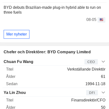
BYD debuts Brazilian-made plug-in hybrid able to run on
three fuels
08-05
Mer nyheter
Chefer och Direktörer: BYD Company Limited
Verkställande
Chuan Fu Wang
CEO
direktör
Titel
Ålder
Sedan
Verkställande Direktör
61
1994-11-18
Ya Lin Zhou
DFI
Finansdirektör/CFO
50