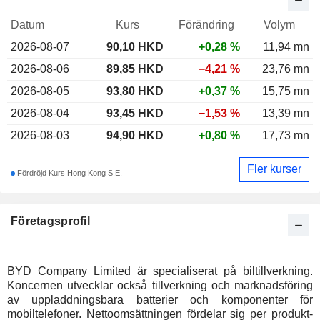
Datum
Kurs
Förändring
Volym
2026-08-07
90,10
HKD
+0,28 %
11,94 mn
2026-08-06
89,85 HKD
−4,21 %
23,76 mn
2026-08-05
93,80 HKD
+0,37 %
15,75 mn
2026-08-04
93,45 HKD
−1,53 %
13,39 mn
2026-08-03
94,90 HKD
+0,80 %
17,73 mn
Fler kurser
Fördröjd Kurs Hong Kong S.E.
Företagsprofil
BYD Company Limited är specialiserat på biltillverkning.
Koncernen utvecklar också tillverkning och marknadsföring
av uppladdningsbara batterier och komponenter för
mobiltelefoner. Nettoomsättningen fördelar sig per produkt-