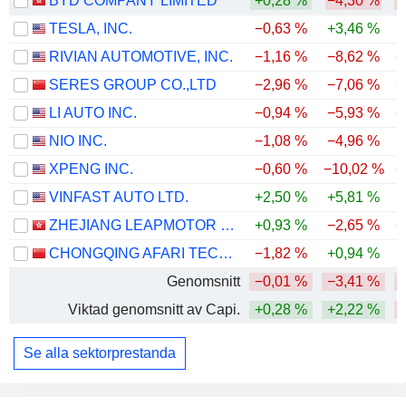
BYD COMPANY LIMITED
+0,28 %
−4,30 %
−
TESLA, INC.
−0,63 %
+3,46 %
RIVIAN AUTOMOTIVE, INC.
−1,16 %
−8,62 %
+
SERES GROUP CO.,LTD
−2,96 %
−7,06 %
−
LI AUTO INC.
−0,94 %
−5,93 %
−
NIO INC.
−1,08 %
−4,96 %
XPENG INC.
−0,60 %
−10,02 %
−
VINFAST AUTO LTD.
+2,50 %
+5,81 %
ZHEJIANG LEAPMOTOR TECHNOLOGY CO., LTD.
+0,93 %
−2,65 %
−
CHONGQING AFARI TECHNOLOGY CO., LTD.
−1,82 %
+0,94 %
Genomsnitt
−0,01 %
−3,41 %
−
Viktad genomsnitt av Capi.
+0,28 %
+2,22 %
Se alla sektorprestanda