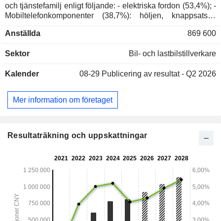
och tjänstefamilj enligt följande: - elektriska fordon (53,4%); -
Mobiltelefonkomponenter (38,7%): höljen, knappsatser,
LCD-moduler, linser, flexibla kretskort, laddare m.m.
Anställda
869 600
Koncernen tillhandahåller även monteringstjänster; -
uppladdningsbara batterier (7,6%): litiumjonbatterier och
Sektor
Bil- och lastbilstillverkare
nickelbatterier främst för mobiltelefoner, digitalkameror,
verktyg och elektriska leksaker; - övrigt (0,3%).
Kalender
08-29
Publicering av resultat - Q2 2026
Kina/Hongkong/Macau/Taiwan står för 61,5% av
nettoomsättningen.
Mer information om företaget
Resultaträkning och uppskattningar