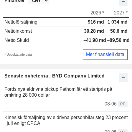
Finanser
2026 *
2027 *
Nettoförsäljning
916 md
1 034 md
Nettoinkomst
39,28 md
50,6 md
Netto Skuld
−41,98 md
−89,56 md
Mer finansiell data
* Uppskattade data
Senaste nyheterna : BYD Company Limited
Fords nya eldrivna pickup Fathom får ett startpris på
omkring 28 000 dollar
08-06
RE
Kinesisk försäljning av eldrivna personbilar steg 23 procent
i juli enligt CPCA