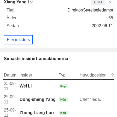
Xiang Yang Lv
BRD
Direktör/Styrelseledamot
65
2002-06-11
Fler insiders
Senaste insidertransaktionerna
Datum
Insider
Typ
Huvudposition
Kva
25-09-
Wei Li
1
Köp
11
25-09-
Dong-sheng Yang
Chef / ledande befattningshavare
1
Köp
11
25-09-
Zhong Liang Luo
Köp
11