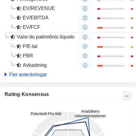
EV/REVENUE
EV/EBITDA
EV/FCF
Valor do patrimônio líquido
P/E-tal
PBR
Avkastning
Fler anteckningar
Rating Konsensus