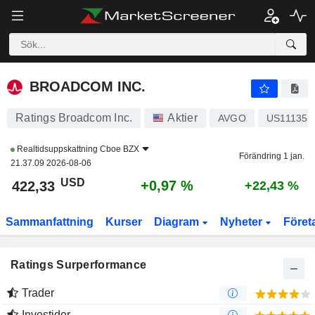
BROADCOM INC.
422,33
$
+0,97 %
BROADCOM INC.
Ratings Broadcom Inc.
Aktier
AVGO
US11135F
Realtidsuppskattning
Cboe BZX
Förändring 1 jan.
21.37.09 2026-08-06
USD
+0,97 %
422,33
+22,43 %
Sammanfattning
Kurser
Diagram
Nyheter
Föret
Ratings Surperformance
Trader
Investidor