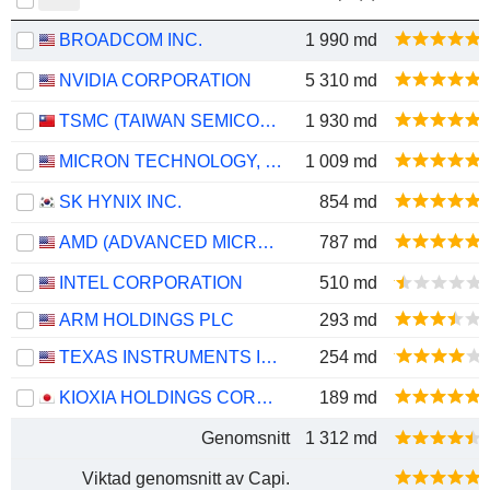
BROADCOM INC.
1 990 md
NVIDIA CORPORATION
5 310 md
TSMC (TAIWAN SEMICONDUCTOR MANUFACTURING COMPANY)
1 930 md
MICRON TECHNOLOGY, INC.
1 009 md
SK HYNIX INC.
854 md
AMD (ADVANCED MICRO DEVICES)
787 md
INTEL CORPORATION
510 md
ARM HOLDINGS PLC
293 md
TEXAS INSTRUMENTS INCORPORATED
254 md
KIOXIA HOLDINGS CORPORATION
189 md
Genomsnitt
1 312 md
Viktad genomsnitt av Capi.