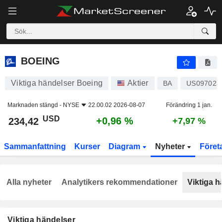
BOEING
234,42
$
+0,96 %
BOEING
Viktiga händelser Boeing
Aktier
BA
US097023
Marknaden stängd -
NYSE
22.00.02 2026-08-07
Förändring 1 jan.
USD
+0,96 %
234,42
+7,97 %
Sammanfattning
Kurser
Diagram
Nyheter
Föret
Alla nyheter
Analytikers rekommendationer
Viktiga h
Viktiga händelser