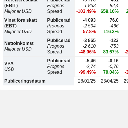
(EBIT)
Prognos
-1 853
-82,4
Miljoner USD
Spread
-103.49%
659.16%
Vinst före skatt
Publicerad
-4 093
76,0
(EBT)
Prognos
-2 594
-466
Miljoner USD
Spread
-57.8%
116.3%
Publicerad
-3 865
-123
Nettoinkomst
Prognos
-2 610
-753
Miljoner USD
Spread
-48.06%
83.67%
-
Publicerad
-5,46
-0,16
VPA
Prognos
-2,74
-0,76
USD
Spread
-99.49%
79.04%
-
Publiceringsdatum
28/01/25
23/04/25
2