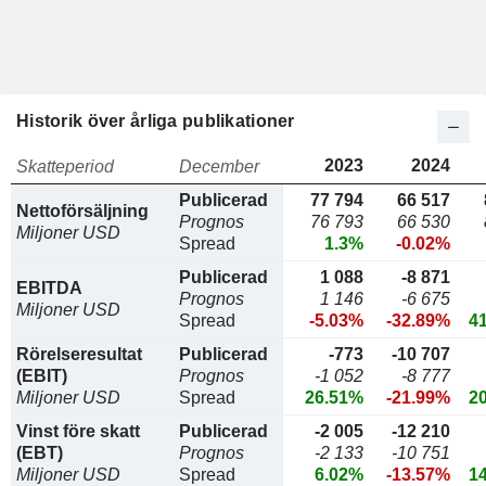
Historik över årliga publikationer
2023
2024
Skatteperiod
December
Publicerad
77 794
66 517
Nettoförsäljning
Prognos
76 793
66 530
Miljoner USD
Spread
1.3%
-0.02%
Publicerad
1 088
-8 871
EBITDA
Prognos
1 146
-6 675
Miljoner USD
Spread
-5.03%
-32.89%
4
Rörelseresultat
Publicerad
-773
-10 707
(EBIT)
Prognos
-1 052
-8 777
Miljoner USD
Spread
26.51%
-21.99%
2
Vinst före skatt
Publicerad
-2 005
-12 210
(EBT)
Prognos
-2 133
-10 751
Miljoner USD
Spread
6.02%
-13.57%
1