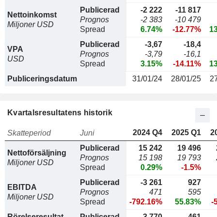
Publicerad
-2 222
-11 817
Nettoinkomst
Prognos
-2 383
-10 479
Miljoner USD
Spread
6.74%
-12.77%
1
Publicerad
-3,67
-18,4
VPA
Prognos
-3,79
-16,1
USD
Spread
3.15%
-14.11%
1
Publiceringsdatum
31/01/24
28/01/25
2
Kvartalsresultatens historik
2024 Q4
2025 Q1
2
Skatteperiod
Juni
Publicerad
15 242
19 496
Nettoförsäljning
Prognos
15 198
19 793
Miljoner USD
Spread
0.29%
-1.5%
Publicerad
-3 261
927
EBITDA
Prognos
471
595
Miljoner USD
Spread
-792.16%
55.83%
-
Rörelseresultat
Publicerad
-3 770
461