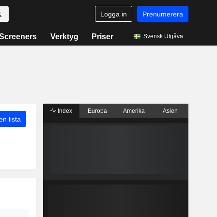
Logga in
Prenumerera
Screeners
Verktyg
Priser
Svensk Utgåva
Index
Europa
Amerika
Asien
 en lista