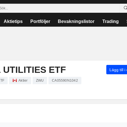
Aktietips
Portföljer
Bevakningslistor
Trading
UTILITIES ETF
Lägg till i
ETF
Aktier
ZWU
CA05590N1042