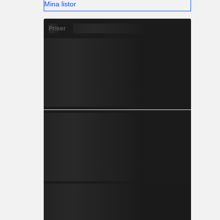
Mina listor
Priser