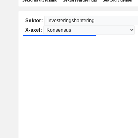
Sektorns utveckling
Sektorsvärderingar
Sektordividender
Sektor:
X-axel: