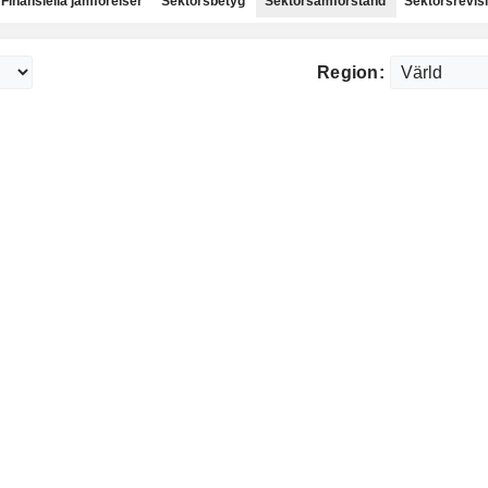
Finansiella jämförelser
Sektorsbetyg
Sektorsamförstånd
Sektorsrevis
Region: