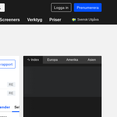
Logga in
Prenumerera
Screeners
Verktyg
Priser
Svensk Utgåva
Index
Europa
Amerika
Asien
rapport
RE
RE
ender
Sektor
Fonder och ETFer