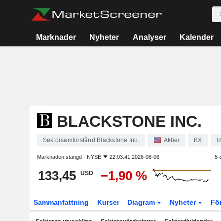
Marknader
Nyheter
Analyser
Kalender
BLACKSTONE INC.
Sektorsamförstånd Blackstone Inc.
Aktier
BX
U
Marknaden stängd -
NYSE
22.03.41 2026-08-06
5-
133,45
−1,90 %
USD
Sammanfattning
Kurser
Diagram
Nyheter
Fö