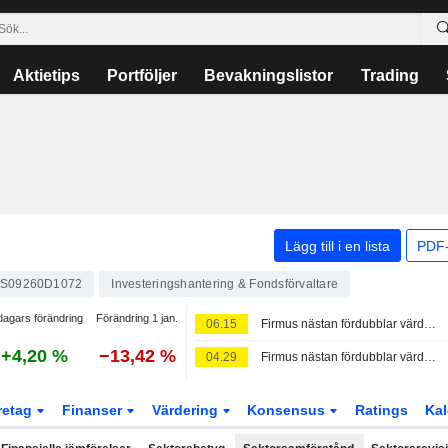
Aktietips
Portföljer
Bevakningslistor
Trading
Lägg till i en lista
PDF-
S09260D1072
Investeringshantering & Fondsförvaltare
dagars förändring
Förändring 1 jan.
06.15
Firmus nästan fördubblar värderingen till över 10,5 miljarder dollar efter Nvidia-stödd finansieringsrunda
+4,20 %
−13,42 %
04.29
Firmus nästan fördubblar värderingen till över 10,5 miljarder dollar efter kapitalrunda med Nvidia
retag
Finanser
Värdering
Konsensus
Ratings
Kal