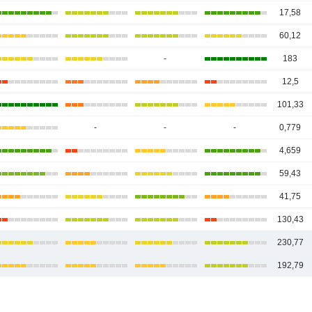
17,58
60,12
-
183
12,5
101,33
-
-
-
0,779
4,659
59,43
41,75
130,43
230,77
192,79