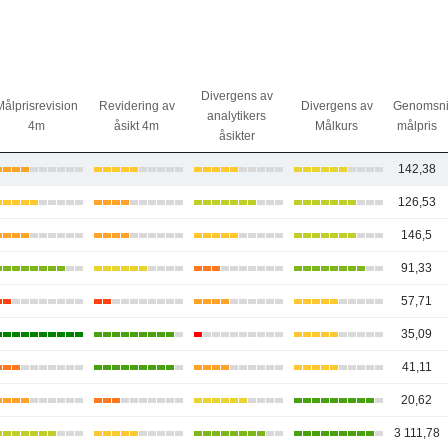
Divergens av
Målprisrevision
Revidering av
Divergens av
Genomsnit
analytikers
4m
åsikt 4m
Målkurs
målpris
åsikter
142,38
126,53
146,5
91,33
57,71
35,09
41,11
20,62
3 111,78