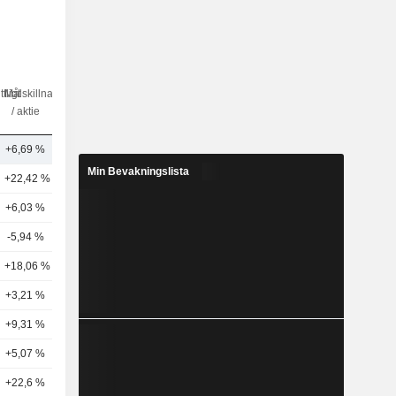
tligt
Målskillnad
Antal
/ aktie
analytiker
+6,69 %
21
Min Bevakningslista
+22,42 %
20
+6,03 %
18
-5,94 %
15
+18,06 %
17
+3,21 %
11
+9,31 %
9
+5,07 %
13
+22,6 %
27