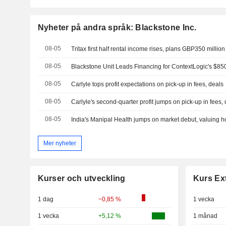
Nyheter på andra språk: Blackstone Inc.
08-05
Tritax first half rental income rises, plans GBP350 millio
08-05
08-05
Carlyle tops profit expectations on pick-up in fees, deals
08-05
Carlyle's second-quarter profit jumps on pick-up in fees,
08-05
Mer nyheter
Kurser och utveckling
Kurs Ex
1 dag
−0,85 %
1 vecka
1 vecka
+5,12 %
1 månad