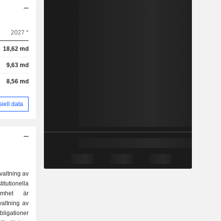
2027 *
18,62 md
9,63 md
8,56 md
siell data
rvaltning av
titutionella
samhet är
obligationer