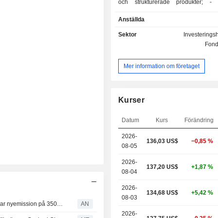
och strukturerade produkter; - försäkring:
förvaltning av pensionslösningar, liv
Anställda
sjukförsäkring, kapitalförsäkring etc. - förvaltning
av fastighetstillgångar. I slutet av 2025 förvaltar
Sektor
Investerings
koncernen tillgångar till ett värde
Fond
miljarder USD.
Mer information om företaget
Kurser
Datum
Kurs
Förändring
2026-
136,03 US$
−0,85 %
08-05
2026-
137,20 US$
+1,87 %
08-04
2026-
134,68 US$
+5,42 %
08-03
Tritax ökar hyresintäkterna under första halvåret – planerar nyemission på 350 miljoner pund
AN
2026-