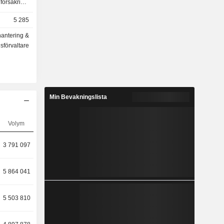
försäkring,
5 285
hantering &
 av 1 274,9
sförvaltare
Min Bevakningslista
Volym
3 791 097
5 864 041
5 503 810