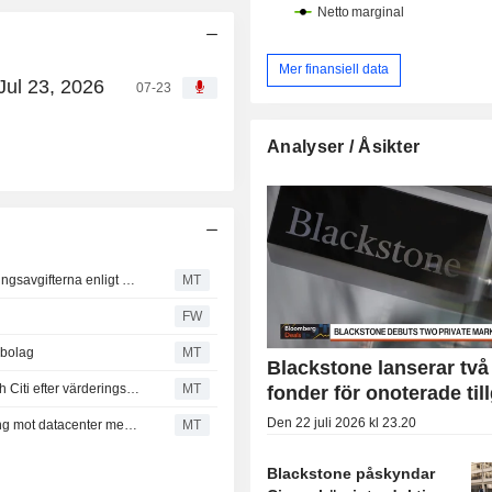
Mer finansiell data
Jul 23, 2026
07-23
Analyser / Åsikter
Blackstones rekordstora kapitalanskaffning lyfter förvaltningsavgifterna enligt RBC
MT
FW
rbolag
MT
Blackstone lanserar två
Oppenheimer sänker Goldman, Morgan Stanley, BofA och Citi efter värderingsrally
MT
fonder för onoterade til
Den 22 juli 2026 kl 23.20
Blackstone Digital Infrastructure Trust erbjuder exponering mot datacenter med begränsad utvecklingsrisk, enligt BofA
MT
Blackstone påskyndar