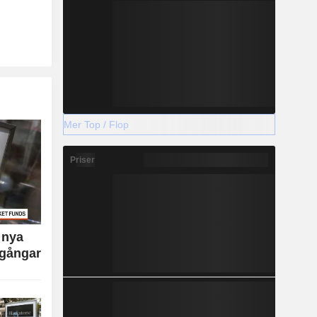
Mer Top / Flop
Priser
 nya
lgångar