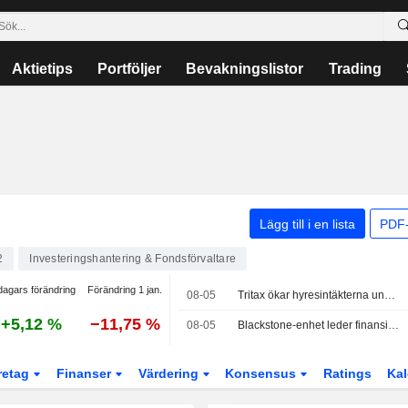
Aktietips
Portföljer
Bevakningslistor
Trading
Lägg till i en lista
PDF-
2
Investeringshantering & Fondsförvaltare
dagars förändring
Förändring 1 jan.
08-05
Tritax ökar hyresintäkterna under första halvåret – planerar nyemission på 350 miljoner pund
+5,12 %
−11,75 %
08-05
Blackstone-enhet leder finansieringen av ContextLogics förvärv av Gaylord Chemical för 850 miljoner dollar
retag
Finanser
Värdering
Konsensus
Ratings
Kal