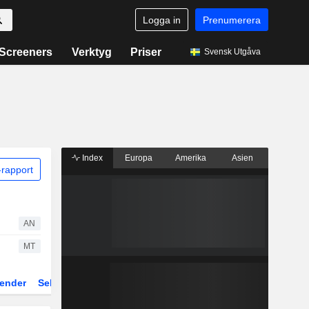
Logga in
Prenumerera
Screeners
Verktyg
Priser
Svensk Utgåva
Index
Europa
Amerika
Asien
rapport
AN
MT
ender
Sektor
Fonder och ETFer