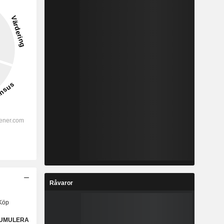
Råvaror
Köp
UMULERA