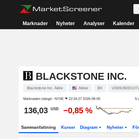
Marknader
Nyheter
Analyser
Kalender
BLACKSTONE INC.
Blackstone Inc. Aktie
Aktier
BX
US09260D107
Marknaden stängd -
NYSE
22.04.27 2026-08-05
5-
136,03
−0,85 %
USD
Sammanfattning
Kurser
Diagram
Nyheter
Fö