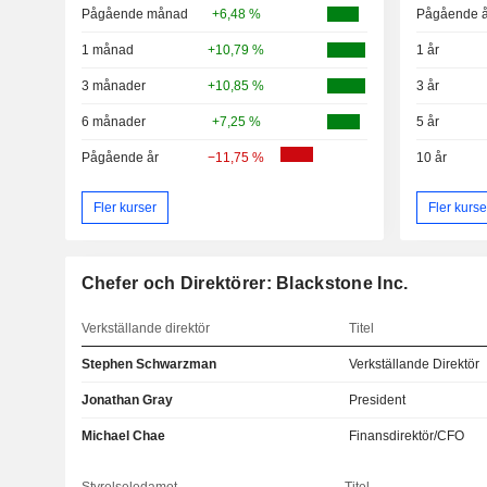
Pågående månad
+6,48 %
Pågående å
1 månad
+10,79 %
1 år
3 månader
+10,85 %
3 år
6 månader
+7,25 %
5 år
Pågående år
−11,75 %
10 år
Fler kurser
Fler kurse
Chefer och Direktörer: Blackstone Inc.
Verkställande direktör
Titel
Stephen Schwarzman
Verkställande Direktör
Jonathan Gray
President
Michael Chae
Finansdirektör/CFO