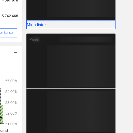
4 897 878
5 742 468
Mina listor
ler kurser
Priser