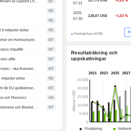
127,75 US$
−0,25 %
Blackstone-enhet leder finansieringen av ContextLogics förvärv av Gaylord Chemical för 850 miljoner dollar
MT
07-31
RE
2026-
128,07 US$
−1,03 %
07-30
RE
 9 miljarder dollar
RE
F
Fördröjd Kurs NYSE
Morgonens viktigaste nyheter: Bessent ser möjlig uppgörelse om Hormuzsundet; Palantir rusar efter stark rapport och höjda prognoser
MT
ropics chipaffär
MT
Resultaträkning och
uppskattningar
ropic-affär
MT
Blackstone undersöker intresset för nytt miljardlån till Anthropic – ska finansiera chipaffär med Google enligt Bloomberg
MT
miljarder dollar
RE
Blackstone-ägda Epsilon Bidco och Indorama Netherlands får EU-godkännande för samriskbolaget EPL
MT
pace och Flexonics
AN
EU-kommissionen godkänner nytt samriskbolag mellan Indorama och Blackstone
MT