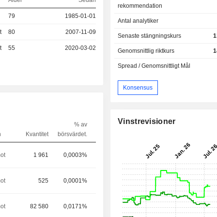
Ålder
Sedan
rekommendation
79
1985-01-01
Antal analytiker
t
80
2007-11-09
Senaste stängningskurs
1
t
55
2020-03-02
Genomsnittlig riktkurs
1
Spread / Genomsnittligt Mål
Konsensus
Vinstrevisioner
% av
n
Kvantitet
börsvärdet.
ot
1 961
0,0003%
ot
525
0,0001%
ot
82 580
0,0171%