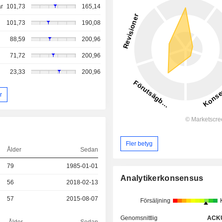
r
101,73
165,14
101,73
190,08
88,59
200,96
71,72
200,96
23,33
200,96
r
Fler betyg
Ålder
Sedan
79
1985-01-01
Analytikerkonsensus
56
2018-02-13
57
2015-08-07
Försäljning
Genomsnittlig
ACK