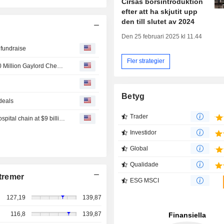
Cirsas börsintroduktion
efter att ha skjutit upp
den till slutet av 2024
Den 25 februari 2025 kl 11.44
n fundraise
Fler strategier
Blackstone Unit Leads Financing for ContextLogic's $850 Million Gaylord Chemical Acquisition
Betyg
 deals
Trader
India's Manipal Health jumps on market debut, valuing hospital chain at $9 billion
Investidor
Global
Qualidade
tremer
ESG MSCI
127,19
139,87
116,8
139,87