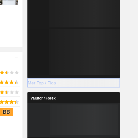
Mer Top / Flop
Valutor / Forex
BB