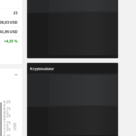
23
36,03
USD
41,95
USD
+4,35 %
Kryptovalutor