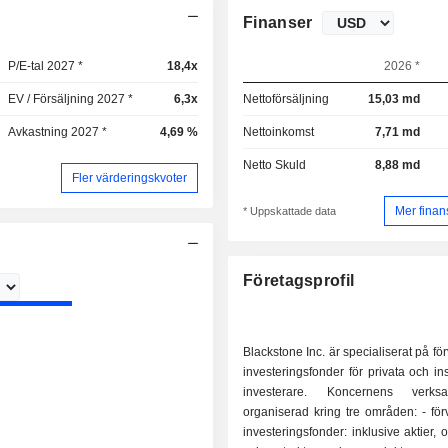
Finanser
P/E-tal 2027 *
18,4x
2026 *
EV / Försäljning 2027 *
6,3x
Nettoförsäljning
15,03 md
Avkastning 2027 *
4,69 %
Nettoinkomst
7,71 md
Netto Skuld
8,88 md
Fler värderingskvoter
Mer finan
* Uppskattade data
Företagsprofil
Blackstone Inc. är specialiserat på fö
investeringsfonder för privata och ins
investerare. Koncernens verk
organiserad kring tre områden: - förvaltning av
investeringsfonder: inklusive aktier, 