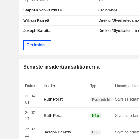
Styrelseledamot
Titel
Stephen Schwarzman
Ordförande
William Parrett
Direktör/Styrelseledamo
Joseph Baratta
Direktör/Styrelseledamo
Fler insiders
Senaste insidertransaktionerna
Datum
Insider
Typ
Huvudpositio
26-04-
Ruth Porat
Styrelseledam
Kostnadsfri
01
26-02-
Ruth Porat
Styrelseledam
Köp
17
26-02-
Joseph Baratta
Styrelseledam
Don
11