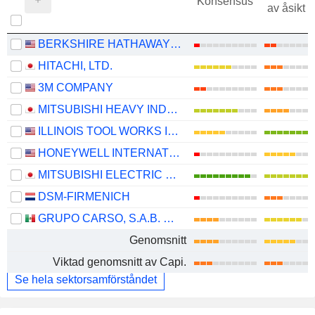
Konsensus
av åsikt 
BERKSHIRE HATHAWAY INC.
HITACHI, LTD.
3M COMPANY
MITSUBISHI HEAVY INDUSTRIES, LTD.
ILLINOIS TOOL WORKS INC.
HONEYWELL INTERNATIONAL INC.
MITSUBISHI ELECTRIC CORPORATION
DSM-FIRMENICH
GRUPO CARSO, S.A.B. DE C.V.
Genomsnitt
Viktad genomsnitt av Capi.
Se hela sektorsamförståndet