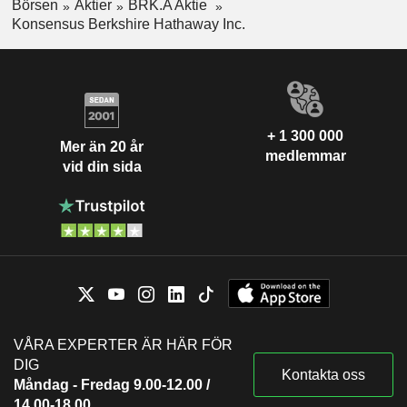
Börsen
Aktier
BRK.A Aktie
Konsensus Berkshire Hathaway Inc.
+ 1 300 000
Mer än 20 år
medlemmar
vid din sida
VÅRA EXPERTER ÄR HÄR FÖR
DIG
Kontakta oss
Måndag - Fredag 9.00-12.00 /
14.00-18.00