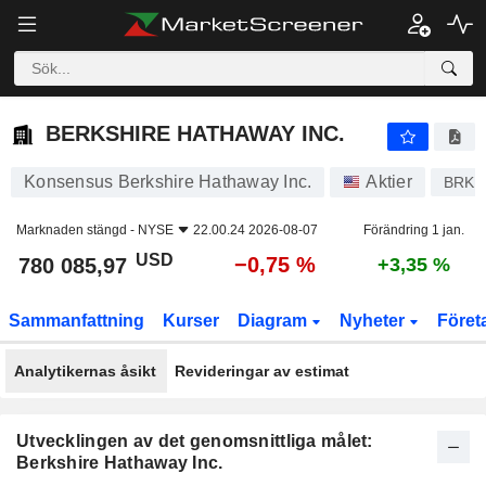
BERKSHIRE HATHAWAY INC.
780 085,97
$
−0,75 %
BERKSHIRE HATHAWAY INC.
Konsensus Berkshire Hathaway Inc.
Aktier
BRK.
Marknaden stängd -
NYSE
22.00.24 2026-08-07
Förändring 1 jan.
USD
−0,75 %
780 085,97
+3,35 %
Sammanfattning
Kurser
Diagram
Nyheter
Föret
Analytikernas åsikt
Revideringar av estimat
Utvecklingen av det genomsnittliga målet:
Berkshire Hathaway Inc.