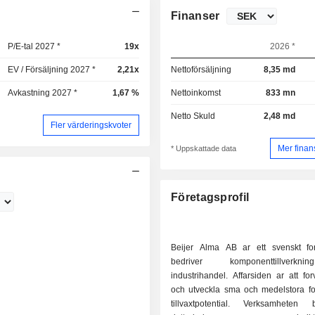
Finanser
P/E-tal 2027 *
19x
2026 *
EV / Försäljning 2027 *
2,21x
Nettoförsäljning
8,35 md
Avkastning 2027 *
1,67 %
Nettoinkomst
833 mn
Netto Skuld
2,48 md
Fler värderingskvoter
Mer finan
* Uppskattade data
Företagsprofil
Beijer Alma AB ar ett svenskt f
bedriver komponenttillverk
industrihandel. Affarsiden ar att fo
och utveckla sma och medelstora f
tillvaxtpotential. Verksamheten