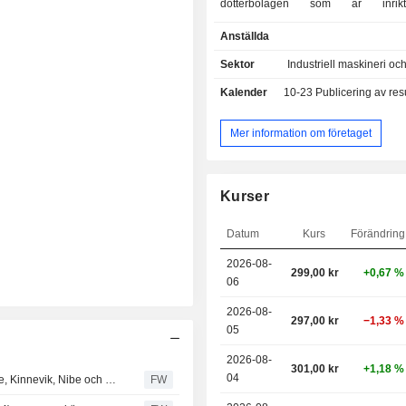
dotterbolagen som ar inri
industrikunder. Lesjofors ar en int
Anställda
leverantor av industrifjadrar, 
banddetaljer. Habia Cable ar en till
Sektor
Industriell maskineri oc
marknadsforare av kablar och kabel
Kalender
10-23
Publicering av resultat
kravande applikationer inom bland a
telekommunikation, forsvar, kar
infrastruktur. Beijer Tech ar ett bolag
Mer information om företaget
industrihandel inom omradena slang,
gummiduk, slitskydd, kraftoverf
ytbehandling samt gjuteri, sta
Kurser
smaltverk. Bolaget har cirka 40 dott
verksamhet i Danmark, Norge,
Datum
Kurs
Förändring
Storbritannien, Tyskland, Lettl
Ryssland, Slovakien, Nederlande
2026-08-
299,00 kr
+0,67 %
Frankrike och Polen.
06
2026-08-
297,00 kr
−1,33 %
05
2026-08-
301,00 kr
+1,18 %
04
Pareto gör fyra byten i svenska portföljen - tar in Asmodee, Kinnevik, Nibe och Paradox
FW