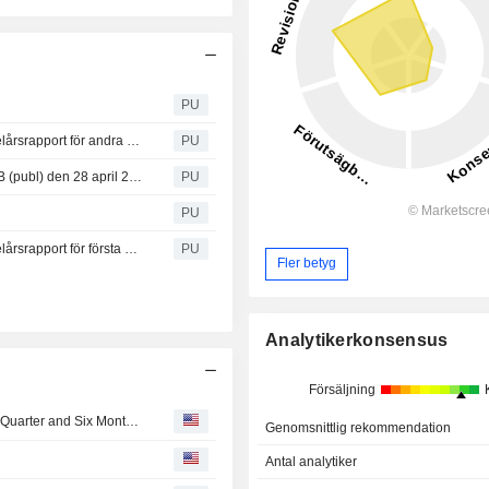
PU
Beijer Alma : Inbjudan till presentation av Beijer Almas delårsrapport för andra kvartalet 2026
PU
Beijer Alma : Kommuniké från årsstämma i Beijer Alma AB (publ) den 28 april 2026
PU
PU
Beijer Alma : Inbjudan till presentation av Beijer Almas delårsrapport för första kvartalet 2026
PU
Fler betyg
Analytikerkonsensus
Försäljning
Beijer Alma AB Reports Earnings Results for the Second Quarter and Six Months Ended June 30, 2026
Genomsnittlig rekommendation
Antal analytiker