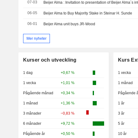
07-03
06-05
Beijer Alma to Buy Majority Stake in Steinar H. Sunde
06-01
Beijer Alma unit buys JR-Wood
Mer nyheter
Kurser och utveckling
Kurs Ex
1 dag
+0,67 %
1 vecka
1 vecka
+1,01 %
1 månad
Pågående månad
+0,34 %
Pågående å
1 månad
+1,36 %
1 år
3 månader
−0,83 %
3 år
6 månader
+9,72 %
5 år
Pågående år
+0,50 %
10 år