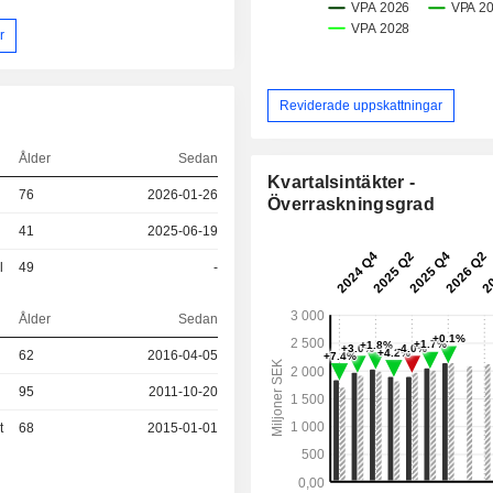
r
Reviderade uppskattningar
Ålder
Sedan
Kvartalsintäkter -
76
2026-01-26
Överraskningsgrad
41
2025-06-19
l
49
-
Ålder
Sedan
62
2016-04-05
95
2011-10-20
t
68
2015-01-01