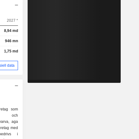
2027 *
8,94 md
946 mn
1,75 md
siell data
oretag som
ning och
rvarva, aga
oretag med
 bedrivs i