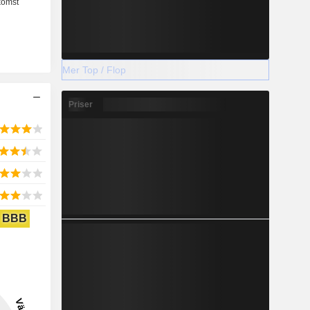
Mer Top / Flop
Priser
BBB