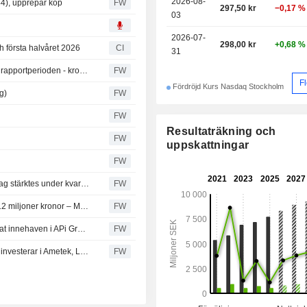
2026-08-
344), upprepar köp
FW
297,50 kr
−0,17 %
03
2026-07-
298,00 kr
+0,68 %
ch första halvåret 2026
CI
31
Övervikt för bättre resultatutfall än väntat hittills i svenska rapportperioden - kronologisk ordning
FW
F
Fördröjd Kurs Nasdaq Stockholm
g)
FW
FW
Resultaträkning och
FW
uppskattningar
FW
AMF Aktiefond Småbolag steg 7,8 procent i Q2 – småbolag stärktes under kvartalet
FW
Beijer Alma väntas redovisa justerat rörelseresultat på 312 miljoner kronor – Modular
FW
PriorNilsson Evolve Global ökade 2,43 procent i juni - ökat innehaven i APi Group, Blue Bird och Scanfil
FW
Kavaljer Investmentbolagsfond ökade 1,5 procent i juni - investerar i Ametek, Lifco och Siemens
FW