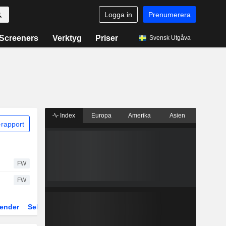
Logga in
Prenumerera
Screeners
Verktyg
Priser
Svensk Utgåva
Index
Europa
Amerika
Asien
rapport
FW
FW
ender
Sektor