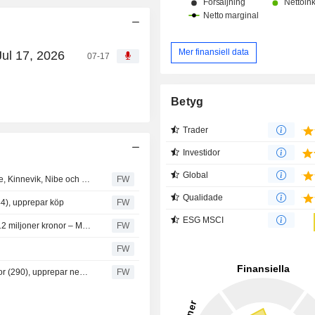
Mer finansiell data
Jul 17, 2026
07-17
Betyg
Trader
Investidor
Global
Pareto gör fyra byten i svenska portföljen - tar in Asmodee, Kinnevik, Nibe och Paradox
FW
Qualidade
344), upprepar köp
FW
ESG MSCI
Beijer Alma väntas redovisa justerat rörelseresultat på 312 miljoner kronor – Modular
FW
FW
SB1 Markets höjer riktkursen för Beijer Alma till 300 kronor (290), upprepar neutral
FW