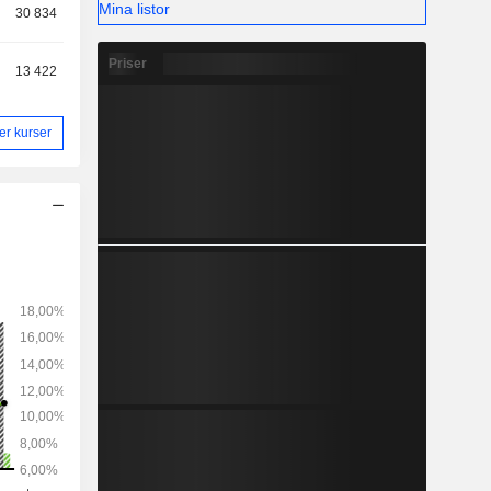
Mina listor
30 834
Priser
13 422
ler kurser