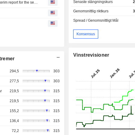
Senaste stängningskurs
2
Beijer Alma : Invitation to presentation of Beijer Alma´s interim report for the second quarter 2026
Genomsnittlig riktkurs
3
Spread / Genomsnittligt Mål
Konsensus
Vinstrevisioner
tremer
294,5
303
277,5
303
r
219,5
315
219,5
315
155,2
315
136,4
315
72,2
315