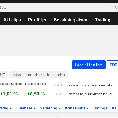
Aktietips
Portföljer
Bevakningslistor
Trading
Lägg till i en lista
PDF-
547
Industriell maskineri och utrustning
dagars förändring
Förändring 1 jan.
08-03
Pareto gör fyra byten i svenska portföljen - tar in Asmodee, Kinnevik, Nibe och Paradox
+1,01 %
+0,50 %
07-20
Nordea höjer riktkursen för Beijer Alma till 350 kronor (344), upprepar köp
retag
Finanser
Värdering
Konsensus
Ratings
Kal