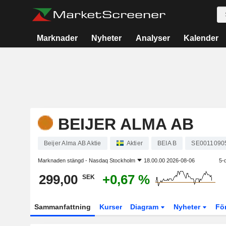
Marknader
Nyheter
Analyser
Kalender
BEIJER ALMA AB
Beijer Alma AB Aktie
Aktier
BEIA B
SE0011090
Marknaden stängd -
Nasdaq Stockholm
18.00.00 2026-08-06
5-
299,00
+0,67 %
SEK
Sammanfattning
Kurser
Diagram
Nyheter
Fö