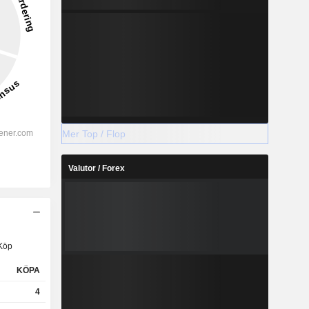
Mer Top / Flop
Valutor / Forex
Köp
KÖPA
4