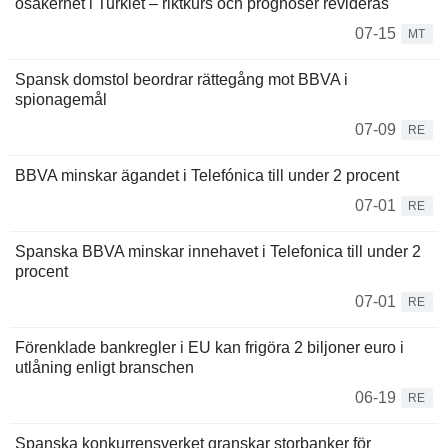
osäkerhet i Turkiet – riktkurs och prognoser revideras
07-15
MT
Spansk domstol beordrar rättegång mot BBVA i
spionagemål
07-09
RE
BBVA minskar ägandet i Telefónica till under 2 procent
07-01
RE
Spanska BBVA minskar innehavet i Telefonica till under 2
procent
07-01
RE
Förenklade bankregler i EU kan frigöra 2 biljoner euro i
utlåning enligt branschen
06-19
RE
Spanska konkurrensverket granskar storbanker för