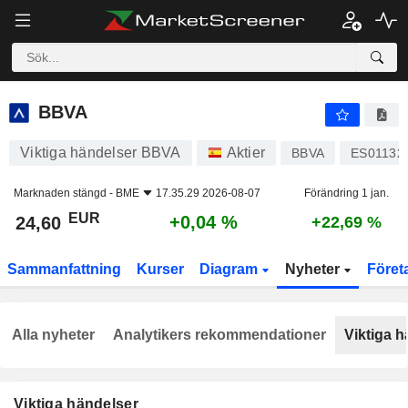
BBVA
24,60
€
+0,04 %
BBVA
Viktiga händelser BBVA
Aktier
BBVA
ES01132
Marknaden stängd -
BME
17.35.29 2026-08-07
Förändring 1 jan.
EUR
+0,04 %
24,60
+22,69 %
Sammanfattning
Kurser
Diagram
Nyheter
Föret
Alla nyheter
Analytikers rekommendationer
Viktiga h
Viktiga händelser