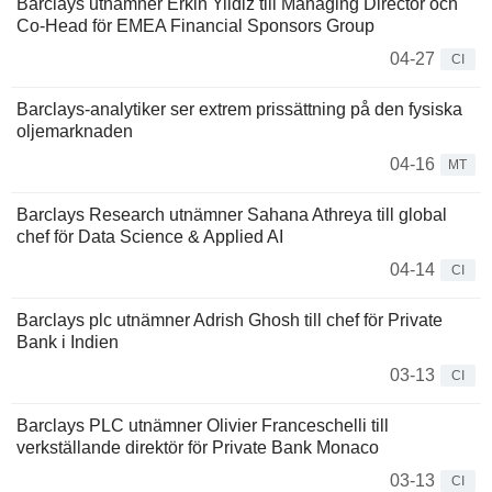
Barclays utnämner Erkin Yildiz till Managing Director och
Co-Head för EMEA Financial Sponsors Group
04-27
CI
Barclays-analytiker ser extrem prissättning på den fysiska
oljemarknaden
04-16
MT
Barclays Research utnämner Sahana Athreya till global
chef för Data Science & Applied AI
04-14
CI
Barclays plc utnämner Adrish Ghosh till chef för Private
Bank i Indien
03-13
CI
Barclays PLC utnämner Olivier Franceschelli till
verkställande direktör för Private Bank Monaco
03-13
CI