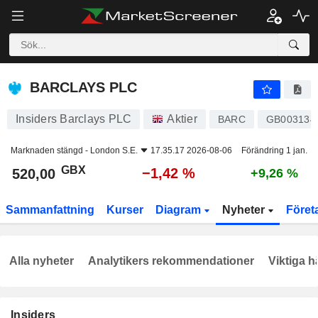
BARCLAYS PLC
520,00
p
−1,42 %
BARCLAYS PLC
Insiders Barclays PLC
Aktier
BARC
GB003134
Marknaden stängd -
London S.E.
17.35.17 2026-08-06
Förändring 1 jan.
GBX
−1,42 %
520,00
+9,26 %
Sammanfattning
Kurser
Diagram
Nyheter
Föret
Alla nyheter
Analytikers rekommendationer
Viktiga h
Insiders