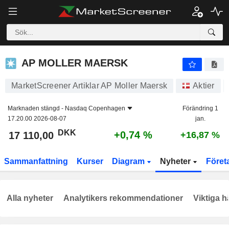
AP MOLLER MAERSK
17 110,00
kr
+0,74 %
AP MOLLER MAERSK
MarketScreener Artiklar AP Moller Maersk
Aktier
Marknaden stängd -
Nasdaq Copenhagen
Förändring 1
17.20.00 2026-08-07
jan.
DKK
+0,74 %
17 110,00
+16,87 %
Sammanfattning
Kurser
Diagram
Nyheter
Föret
Alla nyheter
Analytikers rekommendationer
Viktiga h