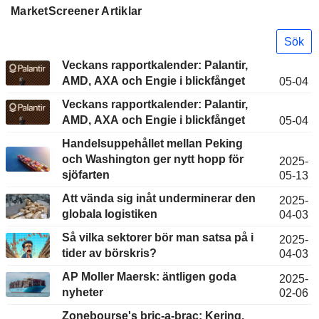
MarketScreener Artiklar
Sök
Veckans rapportkalender: Palantir,
AMD, AXA och Engie i blickfånget
05-04
Veckans rapportkalender: Palantir,
AMD, AXA och Engie i blickfånget
05-04
Handelsuppehållet mellan Peking
och Washington ger nytt hopp för
2025-
sjöfarten
05-13
Att vända sig inåt underminerar den
2025-
globala logistiken
04-03
Så vilka sektorer bör man satsa på i
2025-
tider av börskris?
04-03
AP Moller Maersk: äntligen goda
2025-
nyheter
02-06
Zonebourse's bric-a-brac: Kering,