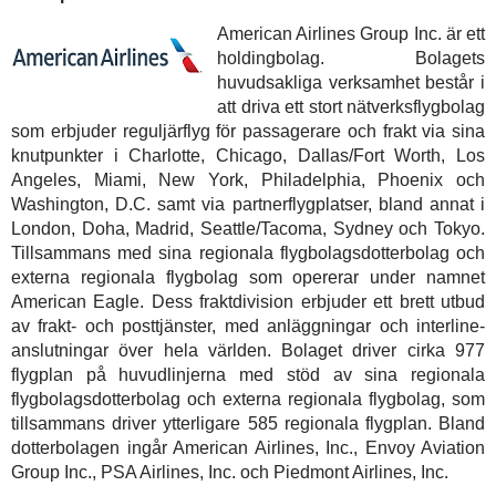
American Airlines Group Inc. är ett
holdingbolag. Bolagets
huvudsakliga verksamhet består i
att driva ett stort nätverksflygbolag
som erbjuder reguljärflyg för passagerare och frakt via sina
knutpunkter i Charlotte, Chicago, Dallas/Fort Worth, Los
Angeles, Miami, New York, Philadelphia, Phoenix och
Washington, D.C. samt via partnerflygplatser, bland annat i
London, Doha, Madrid, Seattle/Tacoma, Sydney och Tokyo.
Tillsammans med sina regionala flygbolagsdotterbolag och
externa regionala flygbolag som opererar under namnet
American Eagle. Dess fraktdivision erbjuder ett brett utbud
av frakt- och posttjänster, med anläggningar och interline-
anslutningar över hela världen. Bolaget driver cirka 977
flygplan på huvudlinjerna med stöd av sina regionala
flygbolagsdotterbolag och externa regionala flygbolag, som
tillsammans driver ytterligare 585 regionala flygplan. Bland
dotterbolagen ingår American Airlines, Inc., Envoy Aviation
Group Inc., PSA Airlines, Inc. och Piedmont Airlines, Inc.