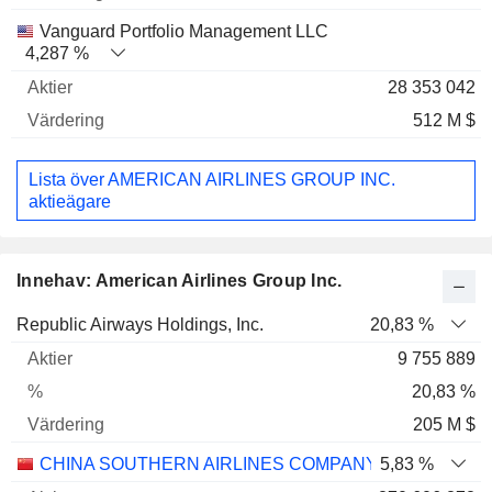
Vanguard Portfolio Management LLC
4,287 %
28 353 042
512 M $
Lista över AMERICAN AIRLINES GROUP INC.
aktieägare
Innehav: American Airlines Group Inc.
Nome
Aktier
%
Värdering
Republic Airways Holdings, Inc.
20,83 %
9 755 889
20,83 %
205 M $
CHINA SOUTHERN AIRLINES COMPANY LIMITED
5,83 %