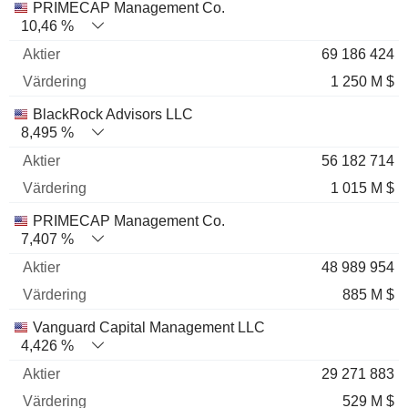
Nome
Aktier
%
Värdering
PRIMECAP Management Co.
10,46 %
69 186 424
1 250 M $
BlackRock Advisors LLC
8,495 %
56 182 714
1 015 M $
PRIMECAP Management Co.
7,407 %
48 989 954
885 M $
Vanguard Capital Management LLC
4,426 %
29 271 883
529 M $