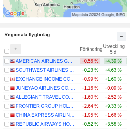
Regionala flygbolag
Utveckling
Förändring
5 d
AMERICAN AIRLINES GROUP INC.
−0,56 %
+4,39 %
+
SOUTHWEST AIRLINES CO.
+0,23 %
+4,63 %
+
EXCHANGE INCOME CORPORATION
−0,99 %
+1,60 %
+
JUNEYAO AIRLINES CO., LTD
−1,16 %
−0,09 %
−
ALLEGIANT TRAVEL COMPANY
−1,60 %
−2,52 %
+
FRONTIER GROUP HOLDINGS, INC.
−2,64 %
+9,33 %
+
CHINA EXPRESS AIRLINES CO.,LTD
−1,95 %
−1,66 %
−
REPUBLIC AIRWAYS HOLDINGS INC.
+0,52 %
+3,58 %