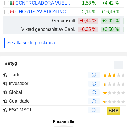
CONTROLADORA VUELA COMPAÑÍA DE AVIACIÓN, S.A.B. DE C.V.
+1,58 %
+4,42 %
+
CHORUS AVIATION INC.
+2,14 %
+16,46 %
+
Genomsnitt
−0,44 %
+3,45 %
+
Viktad genomsnitt av Capi.
−0,35 %
+3,50 %
+
Se alla sektorprestanda
Betyg
Trader
Investidor
Global
Qualidade
ESG MSCI
BBB