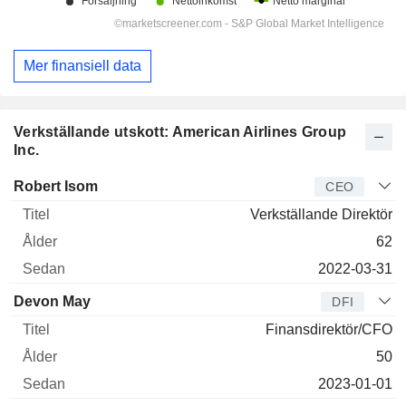
Mer finansiell data
Verkställande utskott: American Airlines Group
Inc.
Verkställande
Robert Isom
CEO
direktör
Titel
Ålder
Sedan
Verkställande Direktör
62
2022-03-31
Devon May
DFI
Finansdirektör/CFO
50
2023-01-01