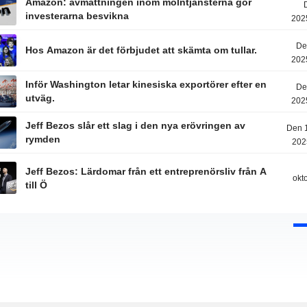
Amazon: avmattningen inom molntjänsterna gör
investerarna besvikna
202
De
Hos Amazon är det förbjudet att skämta om tullar.
202
Inför Washington letar kinesiska exportörer efter en
De
utväg.
202
Jeff Bezos slår ett slag i den nya erövringen av
Den 1
rymden
202
Jeff Bezos: Lärdomar från ett entreprenörsliv från A
okt
till Ö