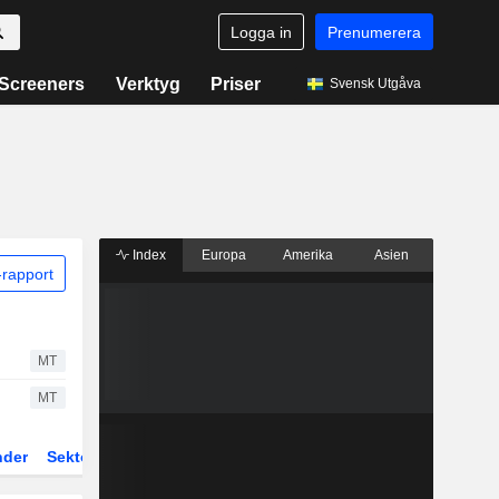
Logga in
Prenumerera
Screeners
Verktyg
Priser
Svensk Utgåva
Index
Europa
Amerika
Asien
rapport
MT
MT
nder
Sektor
Fonder och ETFer