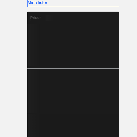
Mina listor
Priser