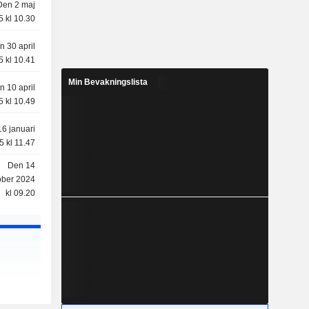
Den 2 maj
5 kl 10.30
n 30 april
5 kl 10.41
Min Bevakningslista
n 10 april
5 kl 10.49
6 januari
5 kl 11.47
Den 14
ober 2024
kl 09.20