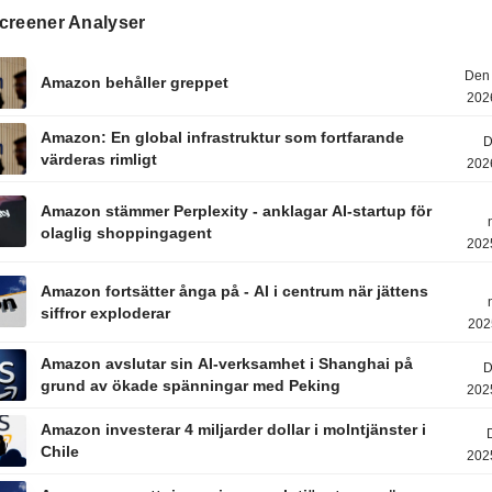
creener Analyser
Den 
Amazon behåller greppet
202
Amazon: En global infrastruktur som fortfarande
D
värderas rimligt
202
Amazon stämmer Perplexity - anklagar AI-startup för
olaglig shoppingagent
202
Amazon fortsätter ånga på - AI i centrum när jättens
siffror exploderar
202
Amazon avslutar sin AI-verksamhet i Shanghai på
D
grund av ökade spänningar med Peking
202
Amazon investerar 4 miljarder dollar i molntjänster i
Chile
202