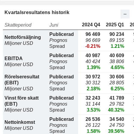
Kvartalsresultatens historik
2024 Q4
2025 Q1
2
Skatteperiod
Juni
Publicerad
96 469
90 234
Nettoförsäljning
Prognos
96 669
89 155
Miljoner USD
Spread
-0.21%
1.21%
Publicerad
40 987
40 609
EBITDA
Prognos
40 424
38 806
Miljoner USD
Spread
1.39%
4.65%
Rörelseresultat
Publicerad
30 972
30 606
(EBIT)
Prognos
30 312
28 805
Miljoner USD
Spread
2.18%
6.25%
Vinst före skatt
Publicerad
32 243
41 789
(EBT)
Prognos
31 144
29 782
Miljoner USD
Spread
3.53%
40.32%
Publicerad
26 536
34 540
Nettoinkomst
Prognos
26 122
24 750
Miljoner USD
Spread
1.58%
39.56%