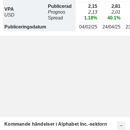
Publicerad
2,15
2,81
VPA
Prognos
2,13
2,01
USD
Spread
1.18%
40.1%
Publiceringsdatum
04/02/25
24/04/25
2
Kommande händelser i Alphabet Inc.-sektorn