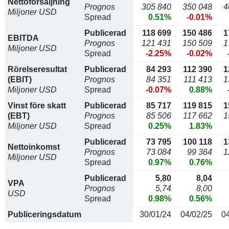
Nettoförsäljning
Prognos
305 840
350 048
4
Miljoner USD
Spread
0.51%
-0.01%
Publicerad
118 699
150 486
1
EBITDA
Prognos
121 431
150 509
1
Miljoner USD
Spread
-2.25%
-0.02%
Rörelseresultat
Publicerad
84 293
112 390
1
(EBIT)
Prognos
84 351
111 413
1
Miljoner USD
Spread
-0.07%
0.88%
Vinst före skatt
Publicerad
85 717
119 815
1
(EBT)
Prognos
85 506
117 662
1
Miljoner USD
Spread
0.25%
1.83%
Publicerad
73 795
100 118
1
Nettoinkomst
Prognos
73 084
99 364
1
Miljoner USD
Spread
0.97%
0.76%
Publicerad
5,80
8,04
VPA
Prognos
5,74
8,00
USD
Spread
0.98%
0.56%
Publiceringsdatum
30/01/24
04/02/25
0