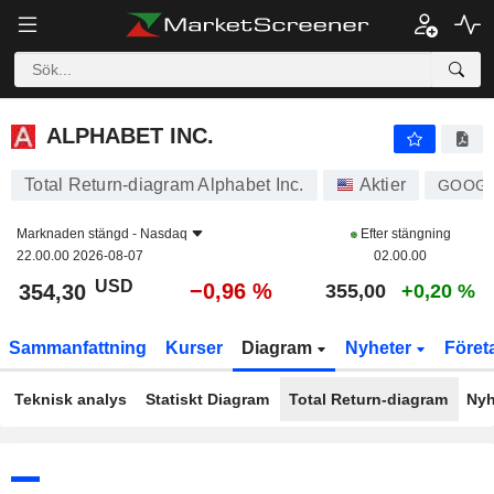
ALPHABET INC.
354,30
$
−0,96 %
ALPHABET INC.
Total Return-diagram Alphabet Inc.
Aktier
GOOG
Marknaden stängd -
Nasdaq
Efter stängning
22.00.00 2026-08-07
02.00.00
USD
−0,96 %
354,30
355,00
+0,20 %
Sammanfattning
Kurser
Diagram
Nyheter
Föret
Teknisk analys
Statiskt Diagram
Total Return-diagram
Nyh