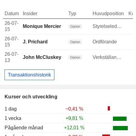
Datum
Insider
Typ
Huvudposition
Kva
26-07-
Monique Mercier
Styrelseledamot
Option
15
26-07-
J. Prichard
Ordförande
Option
15
26-07-
John McCluskey
Verkställande direktör
Option
13
Transaktionshistorik
Kurser och utveckling
1 dag
−0,41 %
1 vecka
+9,81 %
Pågående månad
+12,01 %