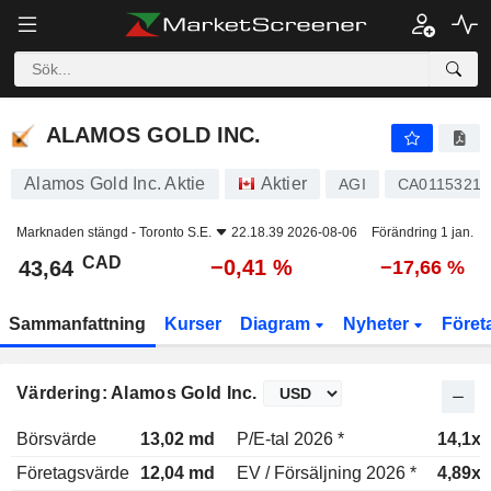
ALAMOS GOLD INC.
43,64
$
−0,41 %
ALAMOS GOLD INC.
Alamos Gold Inc. Aktie
Aktier
AGI
CA01153210
Marknaden stängd -
Toronto S.E.
22.18.39 2026-08-06
Förändring 1 jan.
CAD
−0,41 %
43,64
−17,66 %
Sammanfattning
Kurser
Diagram
Nyheter
Föret
Värdering: Alamos Gold Inc.
Börsvärde
13,02 md
P/E-tal 2026 *
14,1x
Företagsvärde
12,04 md
EV / Försäljning 2026 *
4,89x