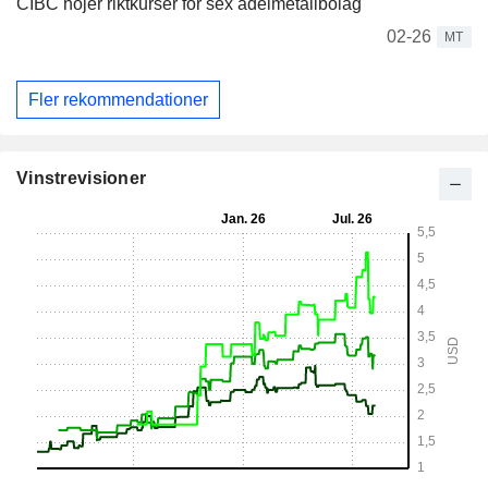
CIBC höjer riktkurser för sex ädelmetallbolag
02-26
MT
Fler rekommendationer
Vinstrevisioner