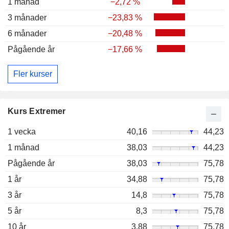
1 månad
−2,72 %
3 månader
−23,83 %
6 månader
−20,48 %
Pågående år
−17,66 %
Fler kurser
Kurs Extremer
1 vecka
40,16
44,23
1 månad
38,03
44,23
Pågående år
38,03
75,78
1 år
34,88
75,78
3 år
14,8
75,78
5 år
8,3
75,78
10 år
3,88
75,78