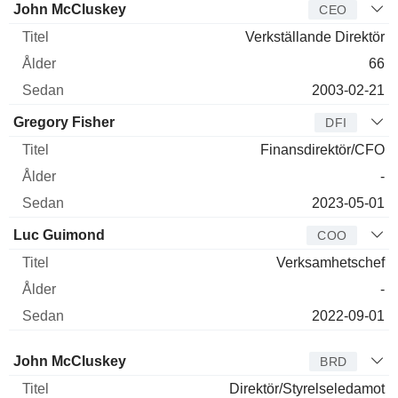
Verkställande
John McCluskey
CEO
direktör
Titel
Ålder
Sedan
Verkställande Direktör
66
2003-02-21
Gregory Fisher
DFI
Finansdirektör/CFO
-
2023-05-01
Luc Guimond
COO
Verksamhetschef
-
2022-09-01
Styrelseledamot
Titel
Ålder
Sedan
John McCluskey
BRD
Direktör/Styrelseledamot