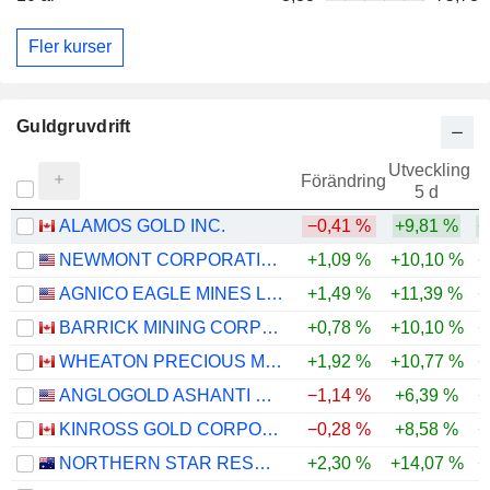
Fler kurser
Guldgruvdrift
Utveckling
Förändring
5 d
ALAMOS GOLD INC.
−0,41 %
+9,81 %
+
NEWMONT CORPORATION
+1,09 %
+10,10 %
+
AGNICO EAGLE MINES LIMITED
+1,49 %
+11,39 %
+
BARRICK MINING CORPORATION
+0,78 %
+10,10 %
+
WHEATON PRECIOUS METALS CORP.
+1,92 %
+10,77 %
+
ANGLOGOLD ASHANTI PLC
−1,14 %
+6,39 %
+
KINROSS GOLD CORPORATION
−0,28 %
+8,58 %
+
NORTHERN STAR RESOURCES LIMITED
+2,30 %
+14,07 %
+