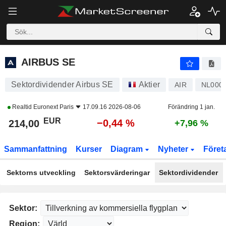
AIRBUS SE
214,00
€
−0,44 %
AIRBUS SE
Sektordividender Airbus SE
Aktier
AIR
NL000
Realtid
Euronext Paris
17.09.16 2026-08-06
Förändring 1 jan.
EUR
−0,44 %
214,00
+7,96 %
Sammanfattning
Kurser
Diagram
Nyheter
Föret
Sektorns utveckling
Sektorsvärderingar
Sektordividender
Sektor:
Region: