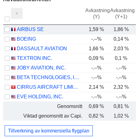
Avkastning
Avkastning
(Y)
(Y+1)
AIRBUS SE
1,59 %
1,86 %
BOEING
-.--%
0,14 %
-
DASSAULT AVIATION
1,66 %
2,03 %
TEXTRON INC.
0,09 %
0,1 %
JOBY AVIATION, INC.
-.--%
-.--%
BETA TECHNOLOGIES, INC.
-.--%
-.--%
CIRRUS AIRCRAFT LIMITED
2,14 %
2,32 %
EVE HOLDING, INC.
-.--%
-.--%
Genomsnitt
0,69 %
0,81 %
−
Viktad genomsnitt av Capi.
0,82 %
1,02 %
−
Tillverkning av kommersiella flygplan