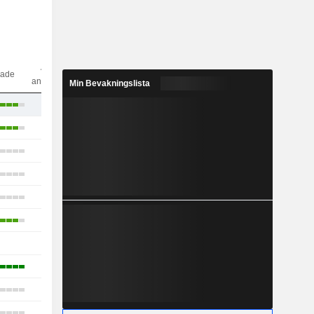
Antal
dade
analytiker
Min Bevakningslista
23
26
17
16
9
8
-
3
7
4