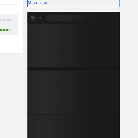
Mina listor
1
Priser
11
23