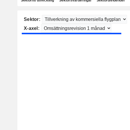
Sektorns utveckling
Sektorsvärderingar
Sektordividender
Sektor:
X-axel: