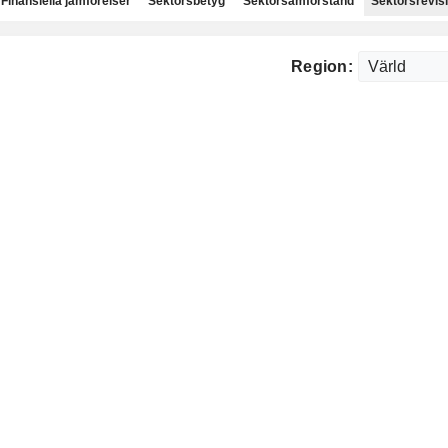
Finansiella jämförelser
Sektorsbetyg
Sektorsamförstånd
Sektorsrevis
Region: