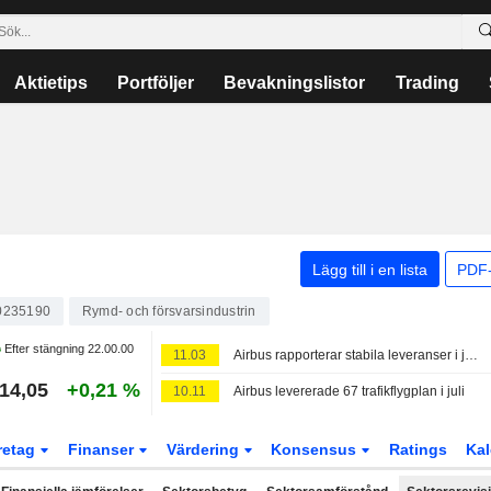
Aktietips
Portföljer
Bevakningslistor
Trading
Lägg till i en lista
PDF-
0235190
Rymd- och försvarsindustrin
Efter stängning
22.00.00
11.03
Airbus rapporterar stabila leveranser i juli – bekräftar kinesiska order
14,05
+0,21 %
10.11
Airbus levererade 67 trafikflygplan i juli
retag
Finanser
Värdering
Konsensus
Ratings
Kal