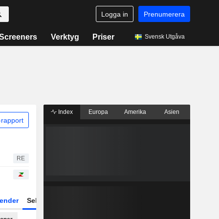
Logga in
Prenumerera
Screeners
Verktyg
Priser
Svensk Utgåva
Index
Europa
Amerika
Asien
rapport
RE
ender
Sektor
Fonder och ETFer