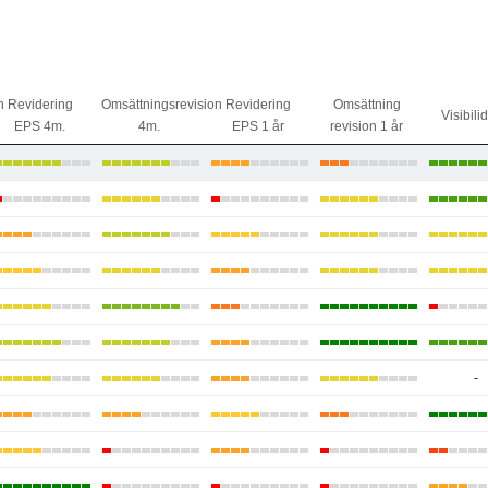
n
Revidering
Omsättningsrevision
Revidering
Omsättning
Visibili
EPS 4m.
4m.
EPS 1 år
revision 1 år
-