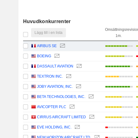
Huvudkonkurrenter
Omsättningsrevisio
Lägg till i en lista
1m.
AIRBUS SE
BOEING
DASSAULT AVIATION
TEXTRON INC.
JOBY AVIATION, INC.
BETA TECHNOLOGIES, INC.
AVICOPTER PLC
CIRRUS AIRCRAFT LIMITED
EVE HOLDING, INC.
NEW HORIZON AIRCRAFT LTD.