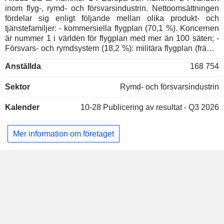
Other Consumer Services
inom flyg-, rymd- och försvarsindustrin. Nettoomsättningen
fördelar sig enligt följande mellan olika produkt- och
Thorsten Fischer
tjänstefamiljer: - kommersiella flygplan (70,1 %). Koncernen
Premium AEROTEC GmbH
är nummer 1 i världen för flygplan med mer än 100 säten; -
Sabine Klauke
Aerospace & Defense
Försvars- och rymdsystem (18,2 %): militära flygplan (främst
transportflygplan, flygplan för havsövervakning,
Guillaume Faury
Anställda
168 754
ubåtsjaktflygplan och flygplan för lufttankning),
Airbus Secure Land
Dirk Erat
rymdutrustning (bärraketer, observations- och
Communications GmbH
Sektor
Rymd- och försvarsindustrin
kommunikationssatelliter, turbopropflygplan etc.), försvars-
Telecommunications Equipment
och säkerhetssystem (missilsystem, elektroniska system och
Denis Ranque
Kalender
10-28
Publicering av resultat - Q3 2026
telekommunikationssystem etc.). Airbus SE tillhandahåller
Fabrique de Lindustrie
även utbildning och flygplansunderhållstjänster. - civila och
Louis René Fernand Gallois
militära helikoptrar (11,7 %). Nettoomsättningen fördelar sig
Mer information om företaget
geografiskt enligt följande: Europa (40,8 %), Asien-
Michel Pébereau
Stillahavsområdet (28,0 %), Nordamerika (17,7 %),
Fondation Jean-Jacques Laffont
Julie Kitcher
Mellanöstern (9,0 %), Latinamerika (2,7 %) och Övrigt (1,8
Toulouse Sciences Economiques
%).
Bodo Knut Uebber
Bertelsmann Management SE
Dominik Asam
Broadcasting
Harald Emil Wilhelm
Daimler Truck AG