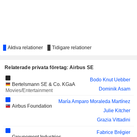
AP MOLLER
María Amparo Moraleda Martínez
MAERSK
FLUGHAFEN ZÜRICH AG
Stephan Gemkow
RUBIS
Anne Marie Alice Lauvergeon
CHEMRING GROUP PLC
Antony Wood
Aktiva relationer
Tidigare relationer
LATECOERE
Yves Yemsi
STADLER RAIL AG
Michael Schöllhorn
Relaterade privata företag: Airbus SE
ISS A/S
Henriette Hallberg Thygesen
Bodo Knut Uebber
Bertelsmann SE & Co. KGaA
ENGIE
Jean-Pierre Clamadieu
Dominik Asam
Movies/Entertainment
Fabrice Brégier
María Amparo Moraleda Martínez
Airbus Foundation
FIGEAC AÉRO
Maillard Rémi
Julie Kitcher
ECOLUMBER, S.A.
Pedro Ferreras Díez
Grazia Vittadini
BRENNTAG SE
Guus Dekkers
Fabrice Brégier
Groupement Industries