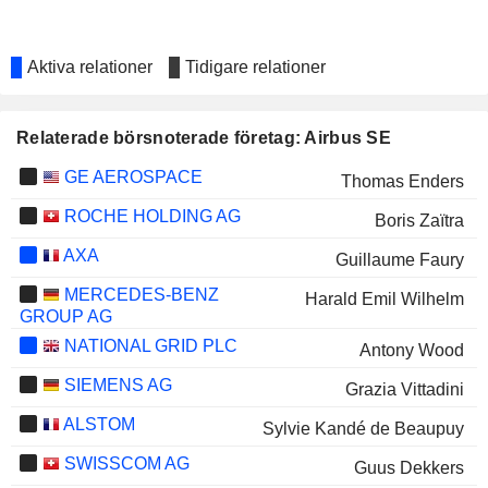
Aktiva relationer
Tidigare relationer
Relaterade börsnoterade företag: Airbus SE
GE AEROSPACE
Thomas Enders
ROCHE HOLDING AG
Boris Zaïtra
AXA
Guillaume Faury
MERCEDES-BENZ
Harald Emil Wilhelm
GROUP AG
NATIONAL GRID PLC
Antony Wood
SIEMENS AG
Grazia Vittadini
ALSTOM
Sylvie Kandé de Beaupuy
SWISSCOM AG
Guus Dekkers