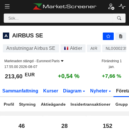
AIRBUS SE
213,60
€
+0,54 %
AIRBUS SE
Anslutningar Airbus SE
Aktier
AIR
NL0000235
Marknaden stängd -
Euronext Paris
Förändring 1
17.55.00 2026-08-07
jan.
EUR
+0,54 %
213,60
+7,66 %
Sammanfattning
Kurser
Diagram
Nyheter
Föret
Profil
Styrning
Aktieägande
Insidertransaktioner
Grupp
46
28
152