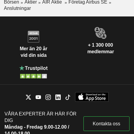
Börsen
Aktier
AIR Aktie
Företag Airbus SE
Wilfried Porth
Motor Vehicles
Anslutningar
Harald Emil Wilhelm
Mercedes-Benz AG (Germany)
Wilfried Porth
Trucking
Bruno Even
Airbus U.S. Space & Defense,
Michael Schöllhorn
+ 1 300 000
Inc.
Mer än 20 år
medlemmar
Aerospace & Defense
vid din sida
VÅRA EXPERTER ÄR HÄR FÖR
DIG
Kontakta oss
Måndag - Fredag 9.00-12.00 /
14.00-18.00