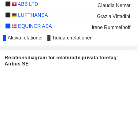
ABB LTD
Claudia Nemat
LUFTHANSA
Grazia Vittadini
EQUINOR ASA
Irene Rummelhoff
MAPLE LEAF FOODS INC.
Aktiva relationer
Tidigare relationer
Jumoke Fagbemi
SCIENCE APPLICATIONS
Paul Eremenko
INTERNATIONAL CORPORATION
Relationsdiagram för relaterade privata företag:
TESCO PLC
Airbus SE
Guus Dekkers
AIR LIQUIDE
Catherine Renee Anne Guillouard
KERING
Dominique D’Hinnin
LAGARDÈRE S.A.
Arnaud Lagardère
VESTAS WIND
Henriette Hallberg Thygesen
SYSTEMS A/S
ARCELORMITTAL
Lakshmi Niwas Mittal
DEUTSCHE BÖRSE AG
Claudia Nemat