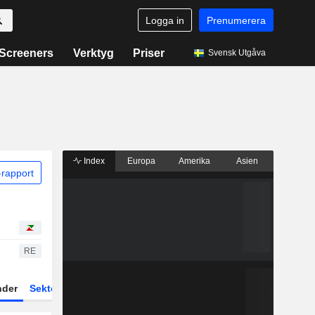
Logga in
Prenumerera
Screeners
Verktyg
Priser
Svensk Utgåva
Index
Europa
Amerika
Asien
rapport
RE
nder
Sektor
Fonder och ETFer