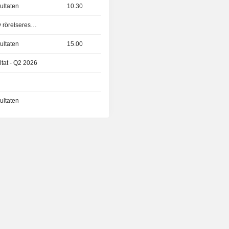
ultaten
10.30
Offentliggörande av rörelseresultat
ultaten
15.00
ltat - Q2 2026
ultaten