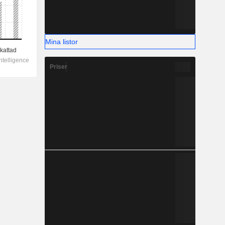
Mina listor
Priser