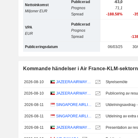
Publicerad
-63,0
Nettoinkomst
Prognos
71,1
Miljoner EUR
Spread
-188.58%
-3
Publicerad
VPA
Prognos
EUR
Spread
-13
Publiceringsdatum
06/03/25
30/
Kommande händelser i Air France-KLM-sektorn
2026-08-10
JAZEERA AIRWAYS K.S.C.P.
Styrelsemöte
2026-08-10
JAZEERA AIRWAYS K.S.C.P.
Publicering av resu
2026-08-11
SINGAPORE AIRLINES LIMITED
Utdelningsavdrag 
2026-08-11
SINGAPORE AIRLINES LIMITED
2026-08-11
JAZEERA AIRWAYS K.S.C.P.
Presentation av res