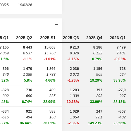
03/25
19/02/26
-
5 Q1
2025 Q2
2025 S1
2025 Q3
2025 Q4
2026 Q1
7 165
8 443
15 608
9 213
8 186
7 479
7 059
8 537
15 768
9 320
8 122
7 481
1.5%
-1.1%
-1.01%
-1.15%
0.79%
-0.03%
396
1 470
1 866
2 036
1 156
728
346
1 389
1 783
2 072
969
524
4.32%
5.8%
4.66%
-1.73%
19.29%
38.95%
-328
736
409
1 203
393
-27,0
-392
690
335
1 339
293
-227
6.43%
6.74%
22.09%
-10.18%
33.99%
88.13%
-334
921
588
1 029
247
-307
-516
494
160
1 054
99,1
-402
5.27%
86.44%
267.5%
-2.36%
149.23%
23.56%