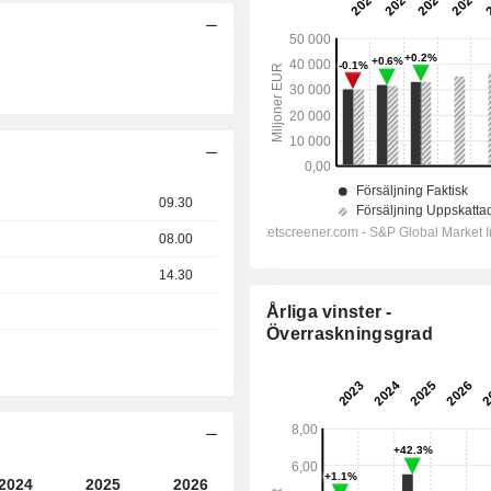
09.30
08.00
14.30
Årliga vinster -
Överraskningsgrad
2024
2025
2026
2027
2028