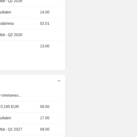
ltat - Q2 2026
ultaten
14.00
gsstämma
02.01
ltat - Q2 2026
13.00
Offentliggörande av rörelseresultat
- 0.195 EUR
06.00
ultaten
17.00
ltat - Q1 2027
08.00