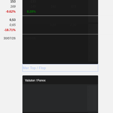
153
-133
169
-145
191
671
-9.62%
8.28%
0,53
0,65
0,68
2,39
-18.71%
30/07/26
30/07/26
-
-
-
Mer Top / Flop
Valutor / Forex