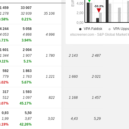
1 459
33 007
1 278
32 939
35 106
36 688
38 137
0.58%
0.21%
4 244
5 058
4 053
4 866
4 996
5 485
6 015
4.71%
3.94%
1 601
2 004
1 344
1 907
1 780
2 143
2 487
9.11%
5.1%
592
1 863
779
1 763
1 221
1 660
2 021
4.02%
5.67%
317
1 593
512
1 097
822
1 168
1 457
8.07%
45.17%
0,93
5,50
1,99
3,87
3,02
4,43
5,29
3.19%
42.26%