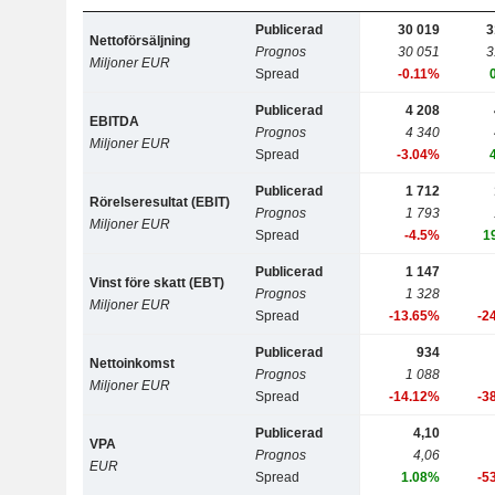
Publicerad
30 019
3
Nettoförsäljning
Prognos
30 051
3
Miljoner EUR
Spread
-0.11%
Publicerad
4 208
EBITDA
Prognos
4 340
Miljoner EUR
Spread
-3.04%
Publicerad
1 712
Rörelseresultat (EBIT)
Prognos
1 793
Miljoner EUR
Spread
-4.5%
1
Publicerad
1 147
Vinst före skatt (EBT)
Prognos
1 328
Miljoner EUR
Spread
-13.65%
-2
Publicerad
934
Nettoinkomst
Prognos
1 088
Miljoner EUR
Spread
-14.12%
-3
Publicerad
4,10
VPA
Prognos
4,06
EUR
Spread
1.08%
-5