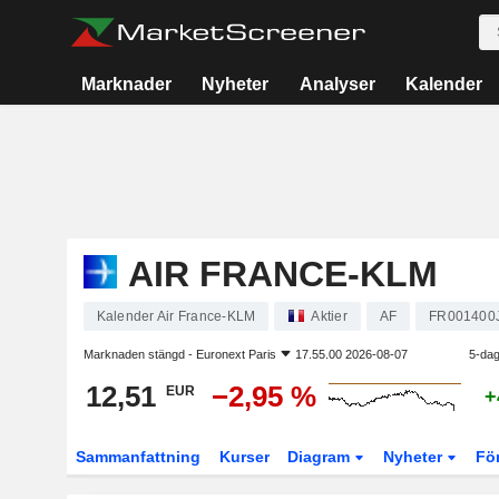
Marknader
Nyheter
Analyser
Kalender
AIR FRANCE-KLM
Kalender Air France-KLM
Aktier
AF
FR001400
Marknaden stängd -
Euronext Paris
17.55.00 2026-08-07
5-dag
12,51
−2,95 %
EUR
+
Sammanfattning
Kurser
Diagram
Nyheter
Fö