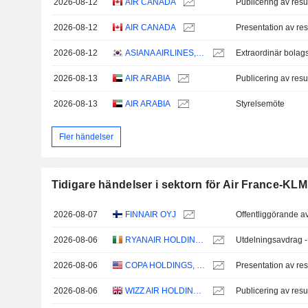
2026-08-12
AIR CANADA
Publicering av resu
2026-08-12
AIR CANADA
Presentation av res
2026-08-12
ASIANA AIRLINES, INC.
Extraordinär bola
2026-08-13
AIR ARABIA
Publicering av resu
2026-08-13
AIR ARABIA
Styrelsemöte
Fler händelser
Tidigare händelser i sektorn för Air France-KLM
2026-08-07
FINNAIR OYJ
2026-08-06
RYANAIR HOLDINGS PLC
Utdelningsavdrag 
2026-08-06
COPA HOLDINGS, S.A.
Presentation av res
2026-08-06
WIZZ AIR HOLDINGS PLC
Publicering av resu