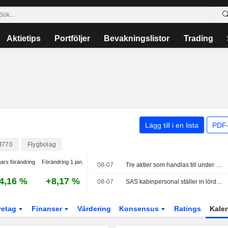
Aktietips
Portföljer
Bevakningslistor
Trading
Lägg till i en lista
PDF-
J770
Flygbolag
ars förändring
Förändring 1 jan.
08-07
Tre aktier som handlas till under 5 gånger vinsten – men vad betyder det egentligen?
4,16 %
+8,17 %
08-07
SAS kabinpersonal ställer in lördagens planerade strejk
retag
Finanser
Värdering
Konsensus
Ratings
Kale