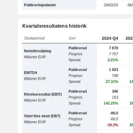
Publiceringsdatum
29/02/24
06/
Kvartalsresultatens historik
2024 Q4
202
Skatteperiod
Juni
Publicerad
7 878
Nettoförsäljning
Prognos
7 707
Miljoner EUR
Spread
2.21%
Publicerad
1 003
EBITDA
Prognos
788
Miljoner EUR
Spread
27.31%
1
Publicerad
396
Rörelseresultat (EBIT)
Prognos
163
Miljoner EUR
Spread
142.25%
1
Publicerad
-86,0
Vinst före skatt (EBT)
Prognos
-66,0
Miljoner EUR
Spread
-30.3%
3