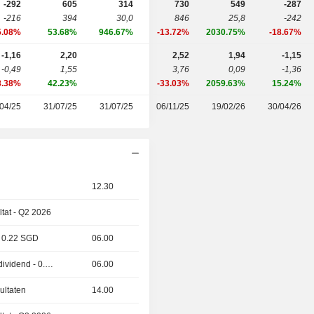
-292
605
314
730
549
-287
-216
394
30,0
846
25,8
-242
5.08%
53.68%
946.67%
-13.72%
2030.75%
-18.67%
-1,16
2,20
2,52
1,94
-1,15
-0,49
1,55
3,76
0,09
-1,36
8.38%
42.23%
-33.03%
2059.63%
15.24%
04/25
31/07/25
31/07/25
06/11/25
19/02/26
30/04/26
12.30
ltat - Q2 2026
- 0.22 SGD
06.00
Utdelning av extra dividend - 0.07 SGD
06.00
ultaten
14.00