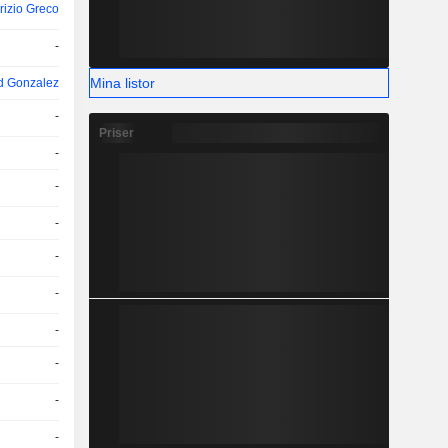
rizio Greco
-
Mina listor
d Gonzalez
-
Priser
-
-
-
-
-
-
-
-
-