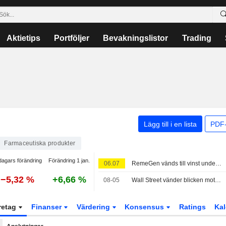
Aktietips
Portföljer
Bevakningslistor
Trading
Lägg till i en lista
PDF-
Farmaceutiska produkter
dagars förändring
Förändring 1 jan.
06.07
RemeGen vänds till vinst under första halvåret – Hongkong-aktien backar 3 procent
−5,32 %
+6,66 %
08-05
Wall Street vänder blicken mot hälsovård när teknikfrossan håller i sig
retag
Finanser
Värdering
Konsensus
Ratings
Kal