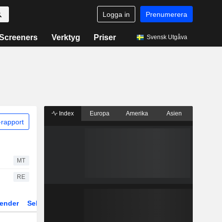
Logga in
Prenumerera
Screeners
Verktyg
Priser
Svensk Utgåva
Index
Europa
Amerika
Asien
rapport
MT
RE
ender
Sektor
Fonder och ETFer