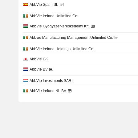
AbbVie Spain SL
AbbVie Ireland Unlimited Co.
AbbVie Gyogyszerkereskedelmi Kft.
Abbvie Manufacturing Management Unlimited Co.
AbbVie Ireland Holdings Unlimited Co.
AbbVie GK
AbbVie BV
AbbVie Investments SARL
AbbVie Ireland NL BV