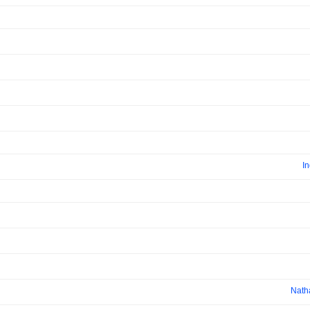
I
Nath