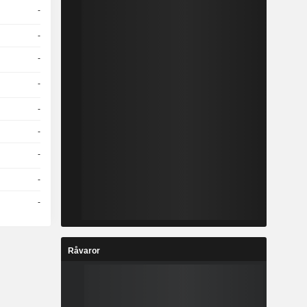
-
-
-
-
-
-
-
-
-
Råvaror