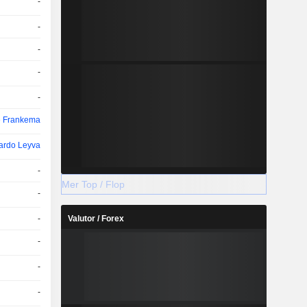
-
-
-
-
-
 Frankema
ardo Leyva
-
Mer Top / Flop
-
-
Valutor / Forex
-
-
-