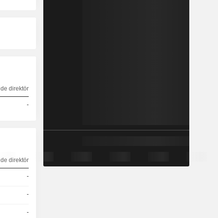
de direktör
-
de direktör
-
-
-