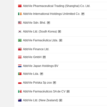
AbbVie Pharmaceutical Trading (Shanghai) Co. Ltd.
AbbVie International Holdings Unlimited Co.
AbbVie Sdn. Bhd.
AbbVie Ltd. (South Korea)
AbbVie Farmacêutica Ltda.
AbbVie Finance Ltd.
AbbVie GmbH
AbbVie Japan Holdings BV
AbbVie Lda.
AbbVie Polska Sp zoo
AbbVie Farmacéuticos SA de CV
AbbVie Ltd. (New Zealand)