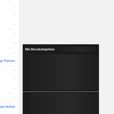
-
-
-
-
-
Min Bevakningslista
-
ngo Raimon
-
-
-
-
alie McNeil