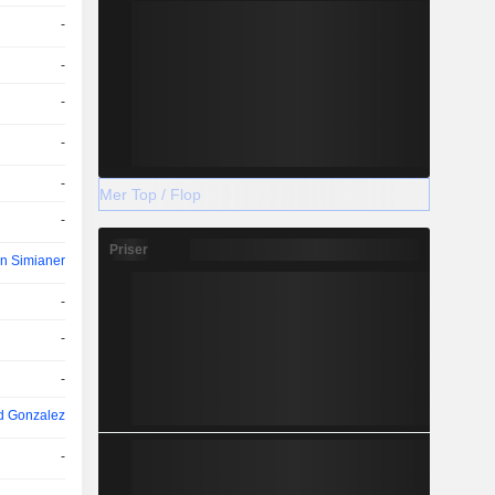
-
-
-
-
-
Mer Top / Flop
-
Priser
an Simianer
-
-
-
d Gonzalez
-