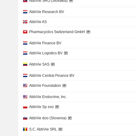
AbbVie SRO (Slovakia)
AbbVie Research BV
AbbVie AS
Pharmacyclics Switzerland GmbH
AbbVie Finance BV
AbbVie Logistics BV
AbbVie SAS
AbbVie Central Finance BV
AbbVie Foundation
AbbVie Endocrine, Inc.
AbbVie Sp zoo
AbbVie doo (Slovenia)
S.C. AbbVie SRL