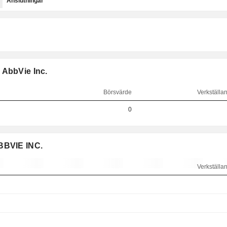
Anslutningar
 AbbVie Inc.
Börsvärde
Verkställan
0
ABBVIE INC.
Verkställan