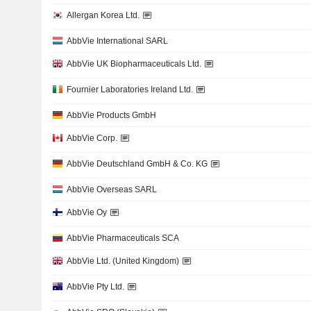
Allergan Korea Ltd.
AbbVie International SARL
AbbVie UK Biopharmaceuticals Ltd.
Fournier Laboratories Ireland Ltd.
AbbVie Products GmbH
AbbVie Corp.
AbbVie Deutschland GmbH & Co. KG
AbbVie Overseas SARL
AbbVie Oy
AbbVie Pharmaceuticals SCA
AbbVie Ltd. (United Kingdom)
AbbVie Pty Ltd.