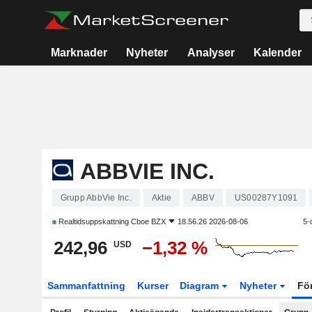
Marknader
Nyheter
Analyser
Kalender
ABBVIE INC.
Grupp AbbVie Inc.
Aktie
ABBV
US00287Y1091
Realtidsuppskattning
Cboe BZX
18.56.26 2026-08-06
5-
242,96
−1,32 %
USD
Sammanfattning
Kurser
Diagram
Nyheter
Fö