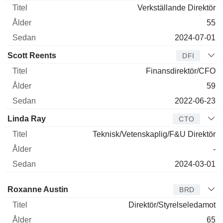
direktör
Titel
Ålder
Sedan
Verkställande Direktör
55
2024-07-01
Scott Reents
DFI
Finansdirektör/CFO
59
2022-06-23
Linda Ray
CTO
Teknisk/Vetenskaplig/F&U Direktör
-
2024-03-01
Styrelseledamot
Titel
Ålder
Sedan
Roxanne Austin
BRD
Direktör/Styrelseledamot
65