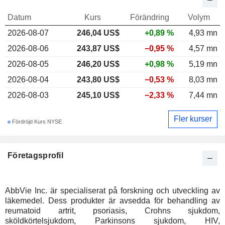
Datum
Kurs
Förändring
Volym
2026-08-07
246,04 US$
+0,89 %
4,93 mn
2026-08-06
243,87 US$
−0,95 %
4,57 mn
2026-08-05
246,20 US$
+0,98 %
5,19 mn
2026-08-04
243,80 US$
−0,53 %
8,03 mn
2026-08-03
245,10 US$
−2,33 %
7,44 mn
Fler kurser
Fördröjd Kurs NYSE
Företagsprofil
AbbVie Inc. är specialiserat på forskning och utveckling av
läkemedel. Dess produkter är avsedda för behandling av
reumatoid artrit, psoriasis, Crohns sjukdom,
sköldkörtelsjukdom, Parkinsons sjukdom, HIV,