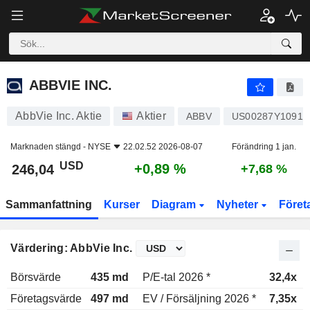
ABBVIE INC.
246,04
$
+0,89 %
ABBVIE INC.
AbbVie Inc. Aktie
Aktier
ABBV
US00287Y1091
Marknaden stängd -
NYSE
22.02.52 2026-08-07
Förändring 1 jan.
USD
+0,89 %
246,04
+7,68 %
Sammanfattning
Kurser
Diagram
Nyheter
Föret
Värdering: AbbVie Inc.
Börsvärde
435 md
P/E-tal 2026 *
32,4x
Företagsvärde
497 md
EV / Försäljning 2026 *
7,35x