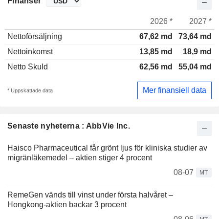
Finanser
2026 *
2027 *
Nettoförsäljning
67,62 md
73,64 md
Nettoinkomst
13,85 md
18,9 md
Netto Skuld
62,56 md
55,04 md
Mer finansiell data
* Uppskattade data
Senaste nyheterna : AbbVie Inc.
Haisco Pharmaceutical får grönt ljus för kliniska studier av
migränläkemedel – aktien stiger 4 procent
08-07
MT
RemeGen vänds till vinst under första halvåret –
Hongkong-aktien backar 3 procent