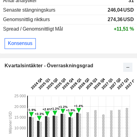
Antal analytiker
31
Senaste stängningskurs
246,04
USD
Genomsnittlig riktkurs
274,36
USD
Spread / Genomsnittligt Mål
+11,51 %
Konsensus
Kvartalsintäkter - Överraskningsgrad