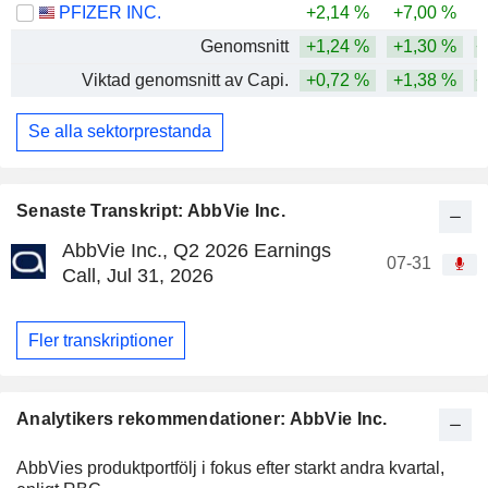
PFIZER INC.
+2,14 %
+7,00 %
Genomsnitt
+1,24 %
+1,30 %
+
Viktad genomsnitt av Capi.
+0,72 %
+1,38 %
+
Se alla sektorprestanda
Senaste Transkript: AbbVie Inc.
AbbVie Inc., Q2 2026 Earnings
07-31
Call, Jul 31, 2026
Fler transkriptioner
Analytikers rekommendationer: AbbVie Inc.
AbbVies produktportfölj i fokus efter starkt andra kvartal,