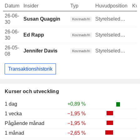
Datum
Insider
Typ
Huvudposition
Kva
26-06-
Susan Quaggin
Styrelseledamot
Kostnadsfri
30
26-06-
Ed Rapp
Styrelseledamot
Kostnadsfri
30
26-05-
Jennifer Davis
Styrelseledamot
Kostnadsfri
08
Transaktionshistorik
Kurser och utveckling
1 dag
+0,89 %
1 vecka
−1,95 %
Pågående månad
−1,95 %
1 månad
−2,65 %