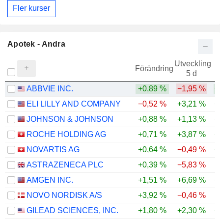
Fler kurser
Apotek - Andra
Utveckling
Förändring
5 d
ABBVIE INC.
+0,89 %
−1,95 %
+
ELI LILLY AND COMPANY
−0,52 %
+3,21 %
+
JOHNSON & JOHNSON
+0,88 %
+1,13 %
+
ROCHE HOLDING AG
+0,71 %
+3,87 %
+
NOVARTIS AG
+0,64 %
−0,49 %
+
ASTRAZENECA PLC
+0,39 %
−5,83 %
AMGEN INC.
+1,51 %
+6,69 %
+
NOVO NORDISK A/S
+3,92 %
−0,46 %
GILEAD SCIENCES, INC.
+1,80 %
+2,30 %
+