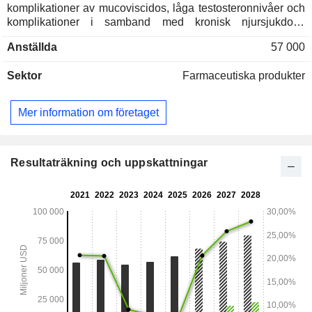
komplikationer av mucoviscidos, låga testosteronnivåer och
komplikationer i samband med kronisk njursjukdom.
Nettoomsättningen fördelar sig geografiskt enligt följande:
Anställda
57 000
USA (76,2 %), Tyskland (2,8 %), Japan (2,1 %), Kanada (2
%), Kina (1,6 %), Frankrike (1,3 %), Storbritannien (1 %),
Sektor
Farmaceutiska produkter
Spanien (1 %), Italien (0,9 %), Brasilien (0,8 %), Australien
(0,8 %) och övriga (9,5 %).
Mer information om företaget
Resultaträkning och uppskattningar