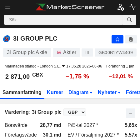
3I GROUP PLC
2 871,00
p
−1,75 %
3I GROUP PLC
3i Group plc Aktie
Aktier
III
GB00B1YW4409
Marknaden stängd -
London S.E.
17.35.28 2026-08-06
Förändring 1 jan.
GBX
−1,75 %
2 871,00
−12,01 %
Sammanfattning
Kurser
Diagram
Nyheter
Föret
Värdering: 3i Group plc
Börsvärde
28,77 md
P/E-tal 2027 *
5,65x
Företagsvärde
30,1 md
EV / Försäljning 2027 *
5,57x