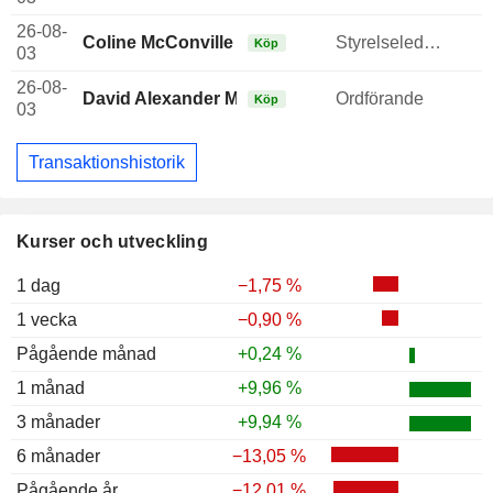
26-08-
Coline McConville
Styrelseledamot
Köp
03
26-08-
David Alexander M Hutchison
Ordförande
Köp
03
Transaktionshistorik
Kurser och utveckling
1 dag
−1,75 %
1 vecka
−0,90 %
Pågående månad
+0,24 %
1 månad
+9,96 %
3 månader
+9,94 %
6 månader
−13,05 %
Pågående år
−12,01 %