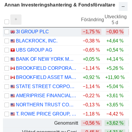
Annan Investeringshantering & Fondsförvaltare
Utveckling
Förändring
5 d
3I GROUP PLC
−1,75 %
−0,90 %
−
BLACKROCK, INC.
−0,38 %
+4,64 %
UBS GROUP AG
−0,65 %
+0,54 %
+
BANK OF NEW YORK MELLON CORPORATION (THE)
+0,05 %
+4,14 %
+
BROOKFIELD CORPORATION
−1,14 %
+5,26 %
BROOKFIELD ASSET MANAGEMENT LTD.
+0,92 %
+11,90 %
−
STATE STREET CORPORATION
−1,14 %
+5,04 %
+
AMERIPRISE FINANCIAL, INC.
−0,22 %
+3,61 %
+
NORTHERN TRUST CORPORATION
−0,13 %
+3,65 %
+
T. ROWE PRICE GROUP, INC.
−1,18 %
−4,42 %
Genomsnitt
−0,56 %
+3,62 %
+