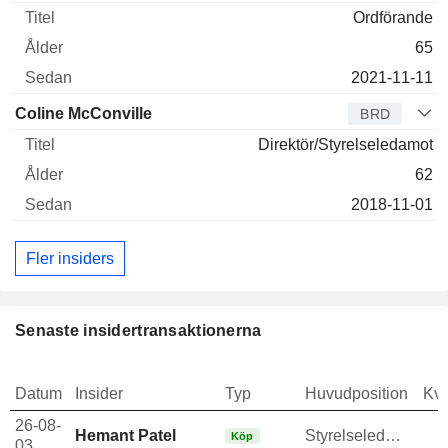
Ordförande
65
2021-11-11
Coline McConville
BRD
Direktör/Styrelseledamot
62
2018-11-01
Fler insiders
Senaste insidertransaktionerna
Datum
Insider
Typ
Huvudposition
Kva
26-08-
Hemant Patel
Styrelseledamot
Köp
03