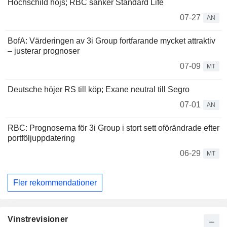
Hochschild höjs; RBC sänker Standard Life
07-27
AN
BofA: Värderingen av 3i Group fortfarande mycket attraktiv
– justerar prognoser
07-09
MT
Deutsche höjer RS till köp; Exane neutral till Segro
07-01
AN
RBC: Prognoserna för 3i Group i stort sett oförändrade efter
portföljuppdatering
06-29
MT
Fler rekommendationer
Vinstrevisioner