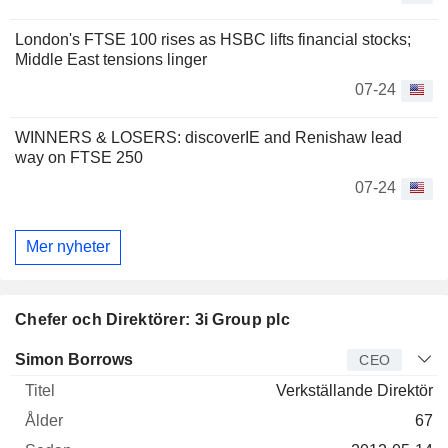
London's FTSE 100 rises as HSBC lifts financial stocks;
Middle East tensions linger
07-24
WINNERS & LOSERS: discoverIE and Renishaw lead
way on FTSE 250
07-24
Mer nyheter
Chefer och Direktörer: 3i Group plc
Verkställande
Simon Borrows
CEO
direktör
Titel
Ålder
Sedan
Verkställande Direktör
67