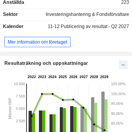
Anställda
223
Nordamerika. Koncernen förvaltar även fonder för tredje
parts räkning; - investeringar i infrastrukturtillgångar (4,8 %):
Sektor
Investeringshantering & Fondsförvaltare
verksamhet främst i Europa; - övrigt (1,8 %). Portföljens
värde fördelar sig efter typ av ägarandel mellan onoterade
Kalender
11-12
Publicering av resultat - Q2 2027
företag (96,9 %) och noterade företag (3,1 %).
Mer information om företaget
Resultaträkning och uppskattningar