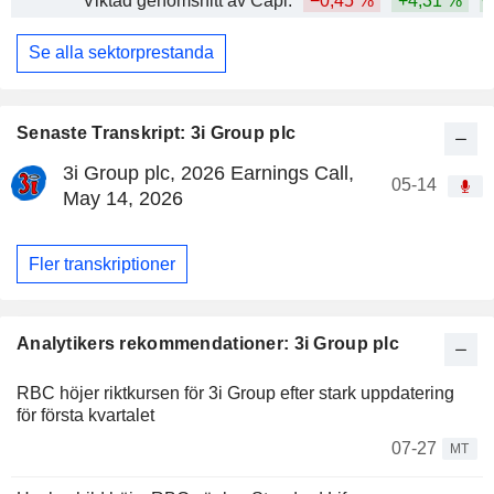
Viktad genomsnitt av Capi.
−0,45 %
+4,31 %
+
Se alla sektorprestanda
Senaste Transkript: 3i Group plc
3i Group plc, 2026 Earnings Call,
05-14
May 14, 2026
Fler transkriptioner
Analytikers rekommendationer: 3i Group plc
RBC höjer riktkursen för 3i Group efter stark uppdatering
för första kvartalet
07-27
MT