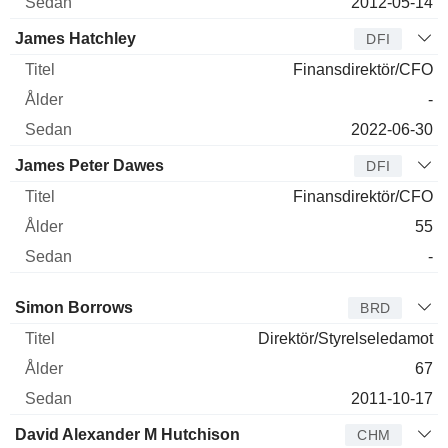
2012-05-14
James Hatchley
DFI
Finansdirektör/CFO
-
2022-06-30
James Peter Dawes
DFI
Finansdirektör/CFO
55
-
Styrelseledamot
Titel
Ålder
Sedan
Simon Borrows
BRD
Direktör/Styrelseledamot
67
2011-10-17
David Alexander M Hutchison
CHM