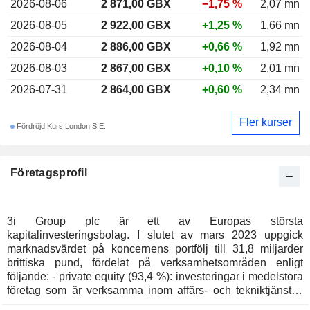
2026-08-06
2 871,00 GBX
−1,75 %
2,07 mn
2026-08-05
2 922,00 GBX
+1,25 %
1,66 mn
2026-08-04
2 886,00 GBX
+0,66 %
1,92 mn
2026-08-03
2 867,00 GBX
+0,10 %
2,01 mn
2026-07-31
2 864,00 GBX
+0,60 %
2,34 mn
Fler kurser
Fördröjd Kurs London S.E.
Företagsprofil
3i Group plc är ett av Europas största
kapitalinvesteringsbolag. I slutet av mars 2023 uppgick
marknadsvärdet på koncernens portfölj till 31,8 miljarder
brittiska pund, fördelat på verksamhetsområden enligt
följande: - private equity (93,4 %): investeringar i medelstora
företag som är verksamma inom affärs- och tekniktjänster,
industri, hälsa och konsumentvaror, främst i Europa och