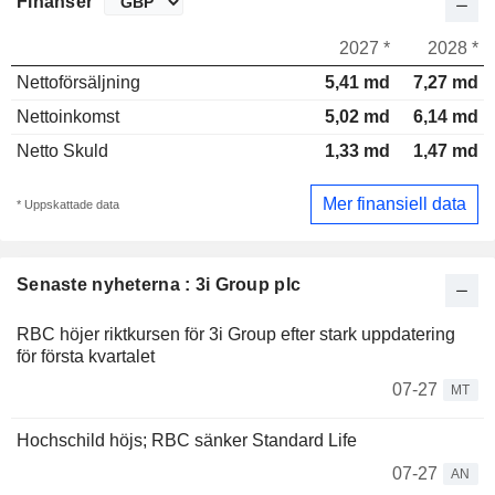
Finanser
2027 *
2028 *
Nettoförsäljning
5,41 md
7,27 md
Nettoinkomst
5,02 md
6,14 md
Netto Skuld
1,33 md
1,47 md
Mer finansiell data
* Uppskattade data
Senaste nyheterna : 3i Group plc
RBC höjer riktkursen för 3i Group efter stark uppdatering
för första kvartalet
07-27
MT
Hochschild höjs; RBC sänker Standard Life
07-27
AN