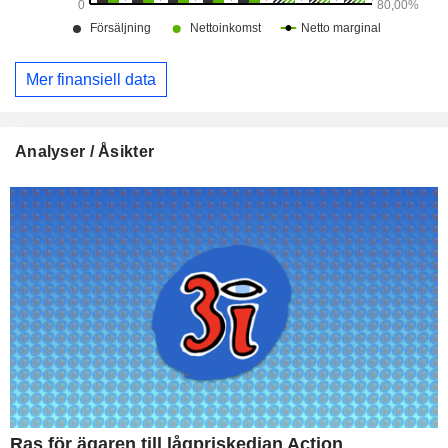
Mer finansiell data
Analyser / Åsikter
Ras för ägaren till lågpriskedjan Action