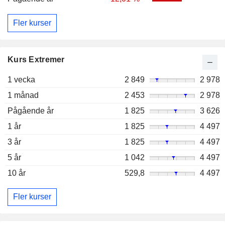
Fler kurser
Kurs Extremer
1 vecka
2 849
2 978
1 månad
2 453
2 978
Pågående år
1 825
3 626
1 år
1 825
4 497
3 år
1 825
4 497
5 år
1 042
4 497
10 år
529,8
4 497
Fler kurser