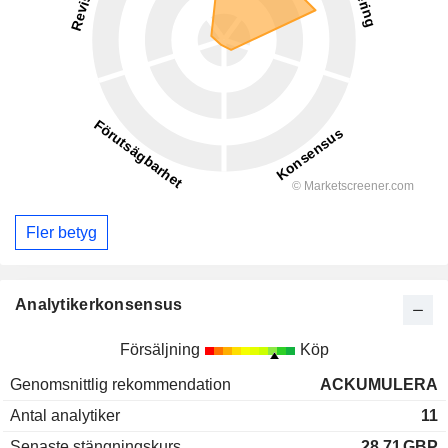
Fler betyg
Analytikerkonsensus
Försäljning
Köp
Genomsnittlig rekommendation
ACKUMULERA
Antal analytiker
11
Senaste stängningskurs
28,71
GBP