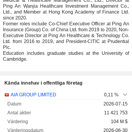
Medical & Healthcare Management Co., Ltd., Director at
Ping An Wanjia Healthcare Investment Management Co.,
Ltd., and Member at Hong Kong Academy of Finance Ltd.
since 2020.
Former roles include Co-Chief Executive Officer at Ping An
Insurance (Group) Co. of China Ltd. from 2019 to 2020, Non-
Executive Director at Ping An Healthcare & Technology Co.
Ltd. from 2016 to 2019, and President-CITIC at Prudential
Plc.
Education includes graduate studies at the University of
Cambridge.
Kända innehav i offentliga företag
Antal
AIA GROUP LIMITED
0,11 %
Företag
Datum
aktier
Värdering
Värderingsdatum
2026-07-15
11 421 753
104 M $
2026-06-30