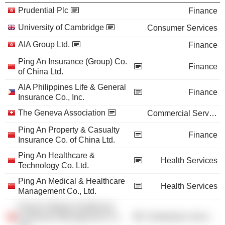
Prudential Plc
Finance
University of Cambridge
Consumer Services
AIA Group Ltd.
Finance
Ping An Insurance (Group) Co.
Finance
of China Ltd.
AIA Philippines Life & General
Finance
Insurance Co., Inc.
The Geneva Association
Commercial Services
Ping An Property & Casualty
Finance
Insurance Co. of China Ltd.
Ping An Healthcare &
Health Services
Technology Co. Ltd.
Ping An Medical & Healthcare
Health Services
Management Co., Ltd.
Ping An Wanjia Healthcare
Investment Management Co.,
Distribution Services