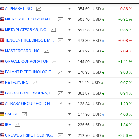
ALPHABET INC.
354,69
USD
−0,86 %
MICROSOFT CORPORATION
501,40
USD
+0,31 %
META PLATFORMS, INC.
591,98
USD
+0,35 %
TENCENT HOLDINGS LIMITED
478,80
HKD
−0,08 %
MASTERCARD, INC.
563,92
USD
−2,09 %
ORACLE CORPORATION
145,50
USD
+1,41 %
PALANTIR TECHNOLOGIES INC.
170,93
USD
+9,63 %
NETFLIX, INC.
74,40
USD
+0,97 %
PALO ALTO NETWORKS, INC.
362,87
USD
+0,94 %
ALIBABA GROUP HOLDING LIMITED
128,34
USD
+1,20 %
SAP SE
177,96
EUR
+4,08 %
IBM
236,56
USD
+1,34 %
CROWDSTRIKE HOLDINGS, INC.
212,70
USD
+2,56 %