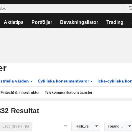
Aktietips
Portföljer
Bevakningslistor
Trading
er
striella värden
Cykliska konsumentvaror
Icke-cykliska k
Fintech) & Infrastruktur
Telekommunikationstjänster
832
Resultat
Lägg till i en lista
Riktkurs
Förändring