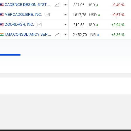
CADENCE DESIGN SYSTEMS, INC.
337,06
USD
−0,40 %
MERCADOLIBRE, INC.
1 817,78
USD
−0,67 %
DOORDASH, INC.
219,53
USD
+2,94 %
TATA CONSULTANCY SERVICES LTD.
2 452,70
INR
+3,36 %