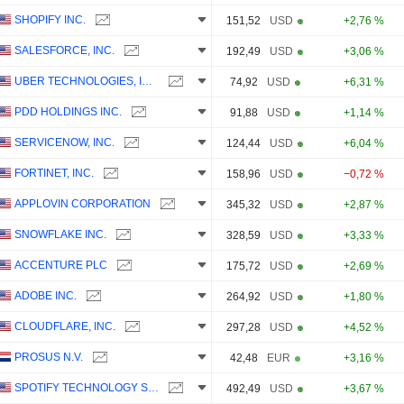
SHOPIFY INC.
151,52
USD
+2,76 %
SALESFORCE, INC.
192,49
USD
+3,06 %
UBER TECHNOLOGIES, INC.
74,92
USD
+6,31 %
PDD HOLDINGS INC.
91,88
USD
+1,14 %
SERVICENOW, INC.
124,44
USD
+6,04 %
FORTINET, INC.
158,96
USD
−0,72 %
APPLOVIN CORPORATION
345,32
USD
+2,87 %
SNOWFLAKE INC.
328,59
USD
+3,33 %
ACCENTURE PLC
175,72
USD
+2,69 %
ADOBE INC.
264,92
USD
+1,80 %
CLOUDFLARE, INC.
297,28
USD
+4,52 %
PROSUS N.V.
42,48
EUR
+3,16 %
SPOTIFY TECHNOLOGY S.A.
492,49
USD
+3,67 %