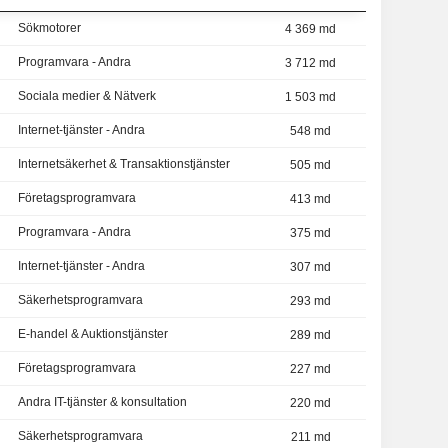
Sökmotorer
4 369 md
Programvara - Andra
3 712 md
Sociala medier & Nätverk
1 503 md
Internet-tjänster - Andra
548 md
Internetsäkerhet & Transaktionstjänster
505 md
Företagsprogramvara
413 md
Programvara - Andra
375 md
Internet-tjänster - Andra
307 md
Säkerhetsprogramvara
293 md
E-handel & Auktionstjänster
289 md
Företagsprogramvara
227 md
Andra IT-tjänster & konsultation
220 md
Säkerhetsprogramvara
211 md