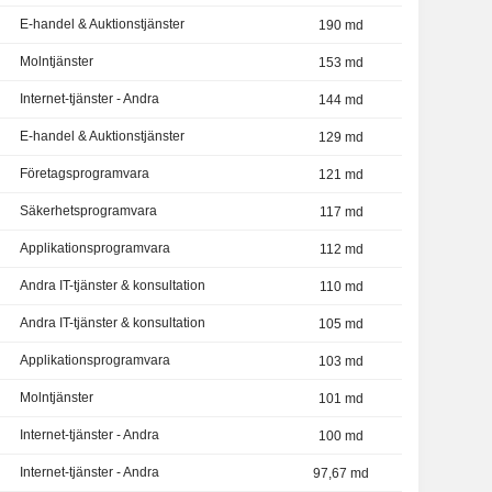
E-handel & Auktionstjänster
190 md
Molntjänster
153 md
Internet-tjänster - Andra
144 md
E-handel & Auktionstjänster
129 md
Företagsprogramvara
121 md
Säkerhetsprogramvara
117 md
Applikationsprogramvara
112 md
Andra IT-tjänster & konsultation
110 md
Andra IT-tjänster & konsultation
105 md
Applikationsprogramvara
103 md
Molntjänster
101 md
Internet-tjänster - Andra
100 md
Internet-tjänster - Andra
97,67 md