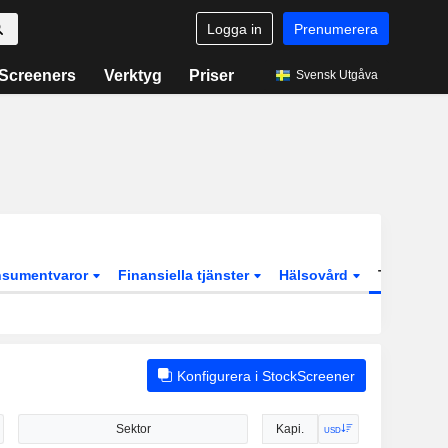
Logga in
Prenumerera
Screeners
Verktyg
Priser
Svensk Utgåva
onsumentvaror
Finansiella tjänster
Hälsovård
Teknolog
Konfigurera i StockScreener
Sektor
Kapi.
USD