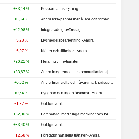
+33,14 %
Kopparmalmsbrytning
+8,09 %
Andra icke-pappersbehållare och förpackningar
+42,98 %
Integrerade gruvföretag
−5,28 %
Livsmedelsbearbetning - Andra
−5,07 %
Kläder och tillbehör - Andra
+26,21 %
Flera multiline-tjänster
+33,67 %
Andra integrerade telekommunikationstjänster
+0,92 %
Andra finansiella och råvarumarknadsoperatörer
+0,64 %
Byggnad och ingenjörskonst - Andra
−1,37 %
Guldgruvdrift
+32,80 %
Partihandel med tunga maskiner och fordon
+33,40 %
Guldgruvdrift
−12,68 %
Företagsfinansiella tjänster - Andra