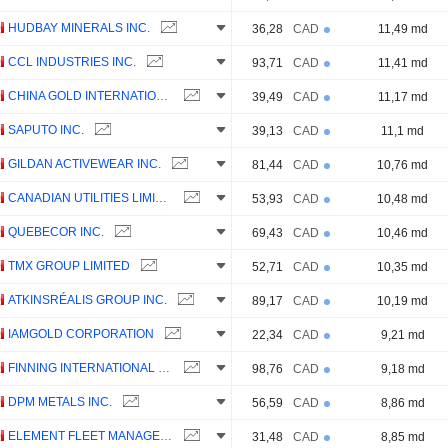
HUDBAY MINERALS INC.
36,28
CAD
11,49 md
CCL INDUSTRIES INC.
93,71
CAD
11,41 md
CHINA GOLD INTERNATIONAL RESOURCES CORP. LTD.
39,49
CAD
11,17 md
SAPUTO INC.
39,13
CAD
11,1 md
GILDAN ACTIVEWEAR INC.
81,44
CAD
10,76 md
CANADIAN UTILITIES LIMITED
53,93
CAD
10,48 md
QUEBECOR INC.
69,43
CAD
10,46 md
TMX GROUP LIMITED
52,71
CAD
10,35 md
ATKINSRÉALIS GROUP INC.
89,17
CAD
10,19 md
IAMGOLD CORPORATION
22,34
CAD
9,21 md
FINNING INTERNATIONAL INC.
98,76
CAD
9,18 md
DPM METALS INC.
56,59
CAD
8,86 md
ELEMENT FLEET MANAGEMENT CORP.
31,48
CAD
8,85 md