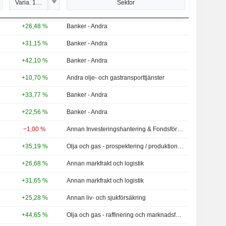
Varia. 1 jan.
Sektor
+26,48 %
Banker - Andra
+31,15 %
Banker - Andra
+42,10 %
Banker - Andra
+10,70 %
Andra olje- och gastransporttjänster
+33,77 %
Banker - Andra
+22,56 %
Banker - Andra
−1,00 %
Annan Investeringshantering & Fondsförvaltare
+35,19 %
Olja och gas - prospektering / produktion - Andra
+26,68 %
Annan markfrakt och logistik
+31,65 %
Annan markfrakt och logistik
+25,28 %
Annan liv- och sjukförsäkring
+44,65 %
Olja och gas - raffinering och marknadsföring - NCA