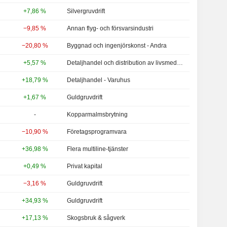
+7,86 %
Silvergruvdrift
−9,85 %
Annan flyg- och försvarsindustri
−20,80 %
Byggnad och ingenjörskonst - Andra
+5,57 %
Detaljhandel och distribution av livsmedel - Andra
+18,79 %
Detaljhandel - Varuhus
+1,67 %
Guldgruvdrift
-
Kopparmalmsbrytning
−10,90 %
Företagsprogramvara
+36,98 %
Flera multiline-tjänster
+0,49 %
Privat kapital
−3,16 %
Guldgruvdrift
+34,93 %
Guldgruvdrift
+17,13 %
Skogsbruk & sågverk