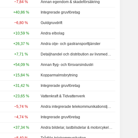
−7,84 %
Annan egendom & skadeförsäkring
+40,86 %
Integrerade gruvföretag
−6,80 %
Guldgruvdrift
+10,59 %
Andra elbolag
+26,37 %
Andra olje- och gastransporttjänster
+7,71 %
Detaljhandel och distribution av livsmedel - Andra
+54,09 %
Annan flyg- och försvarsindustri
+15,84 %
Kopparmalmsbrytning
+31,42 %
Integrerade gruvföretag
+23,65 %
Vattenkraft & Tidvattenverk
−5,74 %
Andra integrerade telekommunikationstjänster
−4,74 %
Integrerade gruvföretag
+37,34 %
Andra bildelar, lastbilsdelar & motorcykeldelar