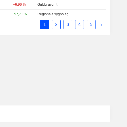
−6,96 %
Guldgruvdrift
+57,71 %
Regionala flygbolag
1
2
3
4
5