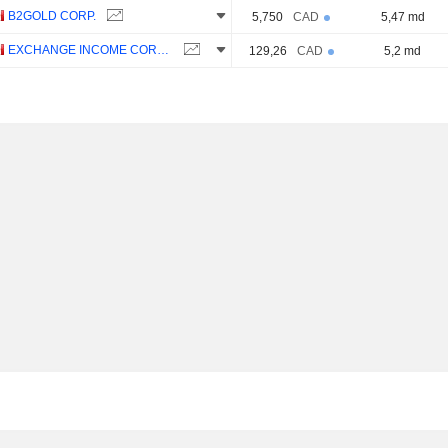
B2GOLD CORP.
5,750
CAD
5,47 md
EXCHANGE INCOME CORPORATION
129,26
CAD
5,2 md