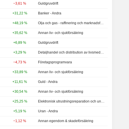
−3,61 %
Guldgruvdrift
+31,22 %
Banker - Andra
+48,19 %
Olja och gas - raffinering och marknadsföring - NCA
+35,62 %
Annan liv- och sjukförsäkring
+6,89 %
Guldgruvdrift
+3,29 %
Detaljhandel och distribution av livsmedel - Andra
−4,73 %
Företagsprogramvara
+33,89 %
Annan liv- och sjukförsäkring
+11,61 %
Guld - Andra
+30,54 %
Annan liv- och sjukförsäkring
+25,25 %
Elektronisk utrustningsreparation och underhåll
+5,19 %
Uran - Andra
−1,12 %
Annan egendom & skadeförsäkring