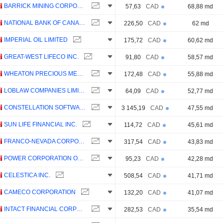
BARRICK MINING CORPORATION
57,63
CAD
68,88 md
NATIONAL BANK OF CANADA
226,50
CAD
62 md
IMPERIAL OIL LIMITED
175,72
CAD
60,62 md
GREAT-WEST LIFECO INC.
91,80
CAD
58,57 md
WHEATON PRECIOUS METALS CORP.
172,48
CAD
55,88 md
LOBLAW COMPANIES LIMITED
64,09
CAD
52,77 md
CONSTELLATION SOFTWARE INC.
3 145,19
CAD
47,55 md
SUN LIFE FINANCIAL INC.
114,72
CAD
45,61 md
FRANCO-NEVADA CORPORATION
317,54
CAD
43,83 md
POWER CORPORATION OF CANADA
95,23
CAD
42,28 md
CELESTICA INC.
508,54
CAD
41,71 md
CAMECO CORPORATION
132,20
CAD
41,07 md
INTACT FINANCIAL CORPORATION
282,53
CAD
35,54 md