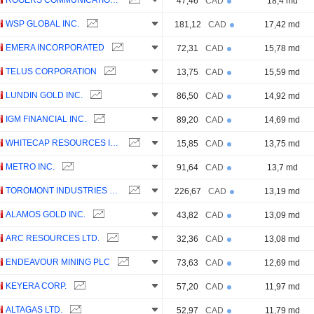
ROGERS COMMUNICATIONS INC.
47,46
CAD
18,4 md
WSP GLOBAL INC.
181,12
CAD
17,42 md
EMERA INCORPORATED
72,31
CAD
15,78 md
TELUS CORPORATION
13,75
CAD
15,59 md
LUNDIN GOLD INC.
86,50
CAD
14,92 md
IGM FINANCIAL INC.
89,20
CAD
14,69 md
WHITECAP RESOURCES INC.
15,85
CAD
13,75 md
METRO INC.
91,64
CAD
13,7 md
TOROMONT INDUSTRIES LTD.
226,67
CAD
13,19 md
ALAMOS GOLD INC.
43,82
CAD
13,09 md
ARC RESOURCES LTD.
32,36
CAD
13,08 md
ENDEAVOUR MINING PLC
73,63
CAD
12,69 md
KEYERA CORP.
57,20
CAD
11,97 md
ALTAGAS LTD.
52,97
CAD
11,79 md