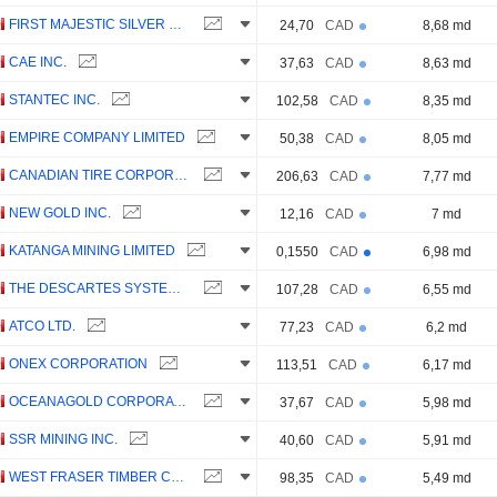
FIRST MAJESTIC SILVER CORP.
24,70
CAD
8,68 md
CAE INC.
37,63
CAD
8,63 md
STANTEC INC.
102,58
CAD
8,35 md
EMPIRE COMPANY LIMITED
50,38
CAD
8,05 md
CANADIAN TIRE CORPORATION, LIMITED
206,63
CAD
7,77 md
NEW GOLD INC.
12,16
CAD
7 md
KATANGA MINING LIMITED
0,1550
CAD
6,98 md
THE DESCARTES SYSTEMS GROUP INC.
107,28
CAD
6,55 md
ATCO LTD.
77,23
CAD
6,2 md
ONEX CORPORATION
113,51
CAD
6,17 md
OCEANAGOLD CORPORATION
37,67
CAD
5,98 md
SSR MINING INC.
40,60
CAD
5,91 md
WEST FRASER TIMBER CO. LTD.
98,35
CAD
5,49 md