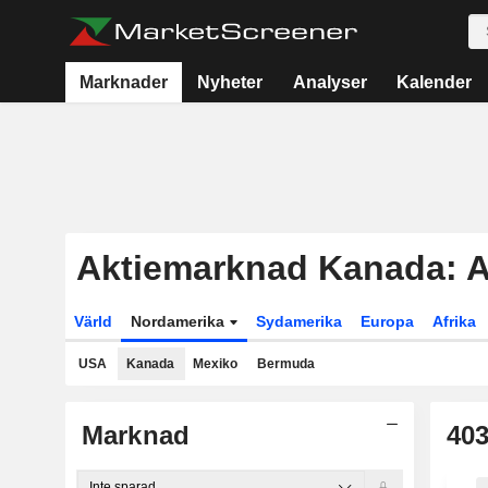
Marknader
Nyheter
Analyser
Kalender
Aktiemarknad Kanada: A
Värld
Nordamerika
Sydamerika
Europa
Afrika
USA
Kanada
Mexiko
Bermuda
Marknad
40
Inte sparad