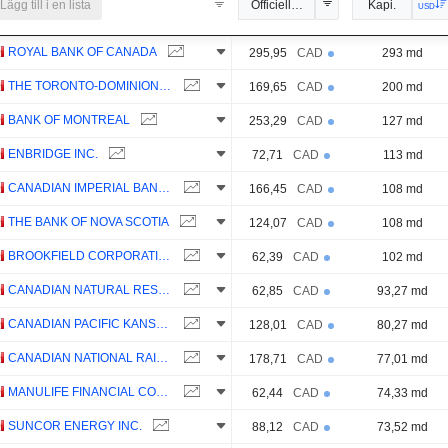
Lägg till i en lista
Officiell kurs
Kapi.
USD
ROYAL BANK OF CANADA
295,95
CAD
293 md
THE TORONTO-DOMINION BANK
169,65
CAD
200 md
BANK OF MONTREAL
253,29
CAD
127 md
ENBRIDGE INC.
72,71
CAD
113 md
CANADIAN IMPERIAL BANK OF COMMERCE
166,45
CAD
108 md
THE BANK OF NOVA SCOTIA
124,07
CAD
108 md
BROOKFIELD CORPORATION
62,39
CAD
102 md
CANADIAN NATURAL RESOURCES LIMITED
62,85
CAD
93,27 md
CANADIAN PACIFIC KANSAS CITY LIMITED
128,01
CAD
80,27 md
CANADIAN NATIONAL RAILWAY COMPANY
178,71
CAD
77,01 md
MANULIFE FINANCIAL CORPORATION
62,44
CAD
74,33 md
SUNCOR ENERGY INC.
88,12
CAD
73,52 md