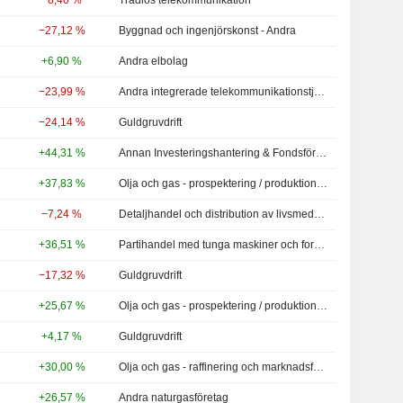
−8,40 %
Trådlös telekommunikation
−27,12 %
Byggnad och ingenjörskonst - Andra
+6,90 %
Andra elbolag
−23,99 %
Andra integrerade telekommunikationstjänster
−24,14 %
Guldgruvdrift
+44,31 %
Annan Investeringshantering & Fondsförvaltare
+37,83 %
Olja och gas - prospektering / produktion - Andra
−7,24 %
Detaljhandel och distribution av livsmedel - Andra
+36,51 %
Partihandel med tunga maskiner och fordon
−17,32 %
Guldgruvdrift
+25,67 %
Olja och gas - prospektering / produktion - Andra
+4,17 %
Guldgruvdrift
+30,00 %
Olja och gas - raffinering och marknadsföring - NCA
+26,57 %
Andra naturgasföretag