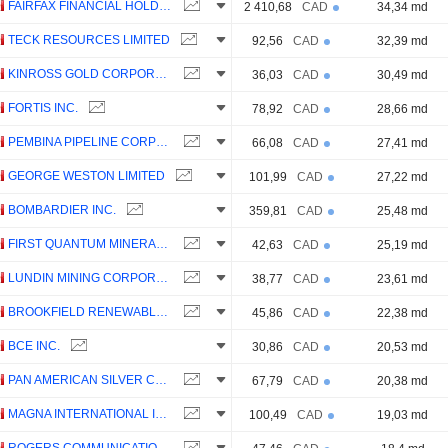
FAIRFAX FINANCIAL HOLDINGS LIMITED
2 410,68
CAD
34,34 md
TECK RESOURCES LIMITED
92,56
CAD
32,39 md
KINROSS GOLD CORPORATION
36,03
CAD
30,49 md
FORTIS INC.
78,92
CAD
28,66 md
PEMBINA PIPELINE CORPORATION
66,08
CAD
27,41 md
GEORGE WESTON LIMITED
101,99
CAD
27,22 md
BOMBARDIER INC.
359,81
CAD
25,48 md
FIRST QUANTUM MINERALS LTD.
42,63
CAD
25,19 md
LUNDIN MINING CORPORATION
38,77
CAD
23,61 md
BROOKFIELD RENEWABLE PARTNERS L.P.
45,86
CAD
22,38 md
BCE INC.
30,86
CAD
20,53 md
PAN AMERICAN SILVER CORP.
67,79
CAD
20,38 md
MAGNA INTERNATIONAL INC.
100,49
CAD
19,03 md