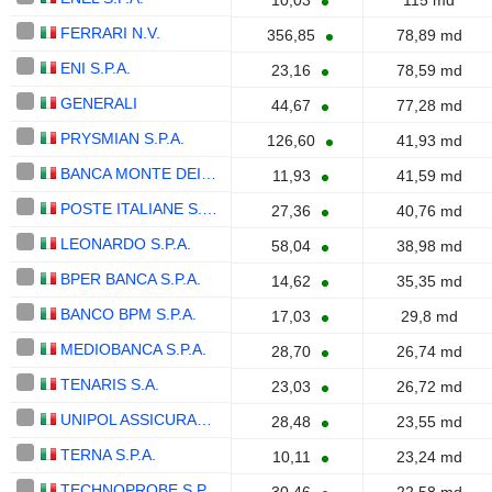
10,03
115 md
FERRARI N.V.
356,85
78,89 md
ENI S.P.A.
23,16
78,59 md
GENERALI
44,67
77,28 md
PRYSMIAN S.P.A.
126,60
41,93 md
BANCA MONTE DEI PASCHI DI SIENA S.P.A.
11,93
41,59 md
POSTE ITALIANE S.P.A.
27,36
40,76 md
LEONARDO S.P.A.
58,04
38,98 md
BPER BANCA S.P.A.
14,62
35,35 md
BANCO BPM S.P.A.
17,03
29,8 md
MEDIOBANCA S.P.A.
28,70
26,74 md
TENARIS S.A.
23,03
26,72 md
UNIPOL ASSICURAZIONI S.P.A.
28,48
23,55 md
TERNA S.P.A.
10,11
23,24 md
TECHNOPROBE S.P.A.