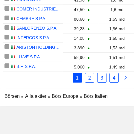
42,96
1,6 md
COMER INDUSTRIES S.P.A.
47,50
1,6 md
CEMBRE S.P.A.
80,60
1,59 md
SANLORENZO S.P.A.
39,28
1,56 md
INTERCOS S.P.A.
14,08
1,55 md
ARISTON HOLDING N.V.
3,890
1,53 md
LU-VE S.P.A.
58,90
1,51 md
B.F. S.P.A.
5,060
1,49 md
1
2
3
4
Börsen
Alla aktier
Börs Europa
Börs Italien