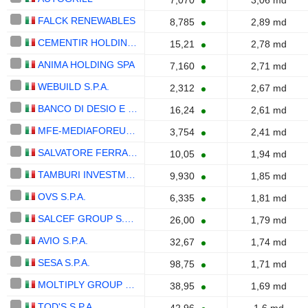
7,070
3,06 md
FALCK RENEWABLES
8,785
2,89 md
CEMENTIR HOLDING N.V.
15,21
2,78 md
ANIMA HOLDING SPA
7,160
2,71 md
WEBUILD S.P.A.
2,312
2,67 md
BANCO DI DESIO E DELLA BRIANZA S.P.A.
16,24
2,61 md
MFE-MEDIAFOREUROPE N.V.
3,754
2,41 md
SALVATORE FERRAGAMO S.P.A.
10,05
1,94 md
TAMBURI INVESTMENT PARTNERS S.P.A.
9,930
1,85 md
OVS S.P.A.
6,335
1,81 md
SALCEF GROUP S.P.A.
26,00
1,79 md
AVIO S.P.A.
32,67
1,74 md
SESA S.P.A.
98,75
1,71 md
MOLTIPLY GROUP S.P.A.
38,95
1,69 md
TOD'S S.P.A.