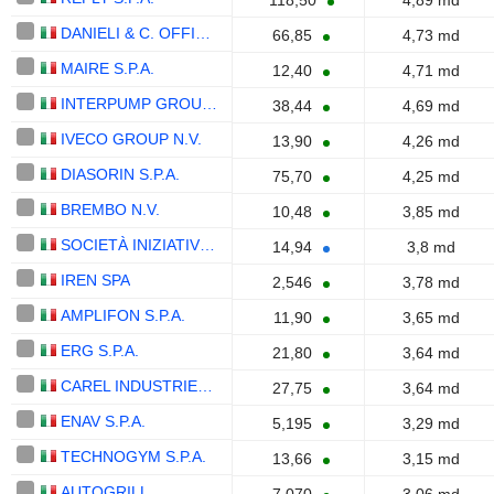
118,50
4,89 md
DANIELI & C. OFFICINE MECCANICHE S.P.A.
66,85
4,73 md
MAIRE S.P.A.
12,40
4,71 md
INTERPUMP GROUP S.P.A.
38,44
4,69 md
IVECO GROUP N.V.
13,90
4,26 md
DIASORIN S.P.A.
75,70
4,25 md
BREMBO N.V.
10,48
3,85 md
SOCIETÀ INIZIATIVE AUTOSTRADALI E SERVIZI S.P.A.
14,94
3,8 md
IREN SPA
2,546
3,78 md
AMPLIFON S.P.A.
11,90
3,65 md
ERG S.P.A.
21,80
3,64 md
CAREL INDUSTRIES S.P.A.
27,75
3,64 md
ENAV S.P.A.
5,195
3,29 md
TECHNOGYM S.P.A.
13,66
3,15 md
AUTOGRILL