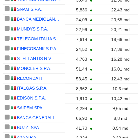
30,46
22,58 md
SNAM S.P.A.
5,836
22,43 md
BANCA MEDIOLANUM S.P.A.
24,09
20,65 md
MUNDYS S.P.A.
22,99
20,21 md
TELECOM ITALIA S.P.A.
7,614
18,66 md
FINECOBANK S.P.A.
24,52
17,38 md
STELLANTIS N.V.
4,763
16,28 md
MONCLER S.P.A.
51,44
16,01 md
RECORDATI
53,45
12,43 md
ITALGAS S.P.A.
8,962
10,6 md
EDISON S.P.A.
1,910
10,42 md
SAIPEM SPA
4,294
9,65 md
BANCA GENERALI S.P.A.
66,90
8,8 md
BUZZI SPA
41,70
8,54 md
A2A S.P.A.