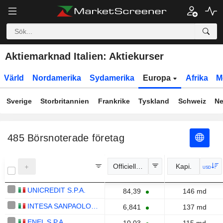
Aktiemarknad Italien: Aktiekurser
Värld
Nordamerika
Sydamerika
Europa
Afrika
M
Sverige
Storbritannien
Frankrike
Tyskland
Schweiz
Ne
485
Börsnoterade företag
Officiell kurs
Kapi.
USD
UNICREDIT S.P.A.
84,39
146 md
INTESA SANPAOLO S.P.A.
6,841
137 md
ENEL S.P.A.