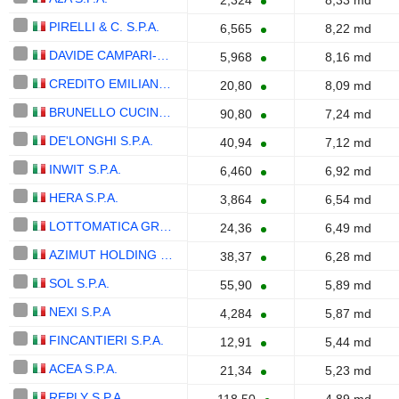
2,324
8,33 md
PIRELLI & C. S.P.A.
6,565
8,22 md
DAVIDE CAMPARI-MILANO N.V.
5,968
8,16 md
CREDITO EMILIANO S.P.A.
20,80
8,09 md
BRUNELLO CUCINELLI S.P.A.
90,80
7,24 md
DE'LONGHI S.P.A.
40,94
7,12 md
INWIT S.P.A.
6,460
6,92 md
HERA S.P.A.
3,864
6,54 md
LOTTOMATICA GROUP S.P.A.
24,36
6,49 md
AZIMUT HOLDING S.P.A.
38,37
6,28 md
SOL S.P.A.
55,90
5,89 md
NEXI S.P.A
4,284
5,87 md
FINCANTIERI S.P.A.
12,91
5,44 md
ACEA S.P.A.
21,34
5,23 md
REPLY S.P.A.